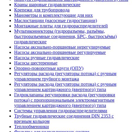
Краны шаровые гидравлические
Крепежи для трубопровода
Манометры и комплектующие для них
Маслостанции (насосные гидростанции)
Монтажные плиты для гидрораспределителей
Мультиконнекторы (гидроразъемы, разъёмы,
быстроразъемные соединения, БРС, быстросъёмы)
гидравлические
Насосы аксиально-поршневые нерегулируемые
Насосы аксиально-поршневые регулируемые
Насосы ручные гидравлические
Насосы шестеренные
Опорно-поворотные круги (ОПУ)
Регуляторы расхода (регуляторы потока) с ручным
управлением трубного монтажа
Регуляторы расхода (регуляторы потока) с ручным
управлением картриджного (ввертного) типа
Гидроклапаны регулировки расхода (регулировки
потока) с пропорциональным электромагнитным
управлением картриджного (ввертного) типа
Системы управления гидрораспределителями
Трубные гидравлические соединения DIN 2353 с
врезным кольцом
Теплообменники
Фильтры для гидравлических систем