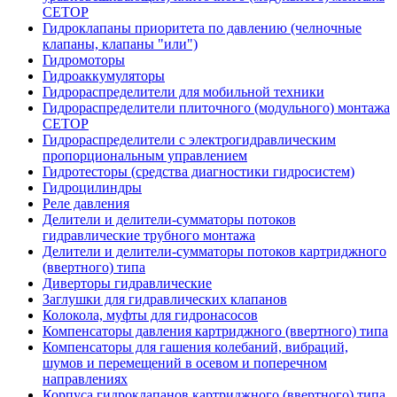
CETOP
Гидроклапаны приоритета по давлению (челночные
клапаны, клапаны "или")
Гидромоторы
Гидроаккумуляторы
Гидрораспределители для мобильной техники
Гидрораспределители плиточного (модульного) монтажа
СЕТОР
Гидрораспределители с электрогидравлическим
пропорциональным управлением
Гидротесторы (средства диагностики гидросистем)
Гидроцилиндры
Реле давления
Делители и делители-сумматоры потоков
гидравлические трубного монтажа
Делители и делители-сумматоры потоков картриджного
(ввертного) типа
Диверторы гидравлические
Заглушки для гидравлических клапанов
Колокола, муфты для гидронасосов
Компенсаторы давления картриджного (ввертного) типа
Компенсаторы для гашения колебаний, вибраций,
шумов и перемещений в осевом и поперечном
направлениях
Корпуса гидроклапанов картриджного (ввертного) типа