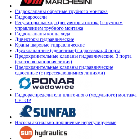
Гидроклапаны обратные трубного монтажа
Гидродроссели
Регуляторы расхода (регуляторы потока) с ручным
управлением трубного монтажа
Гидроклапаны конца хода
Диверторы гидравлические
Краны шаровые гидравлические
Двухклапанные (сдвоенные) гидрозамки, 4 порта
Предохранительные клапаны гидравлические, 3 порта
(сквозная напорная линия)
Предохранительные клапаны гидравлические
сдвоенные (с пересекающимися линиями)
Гидрораспределители плиточного (модульного) монтажа
СЕТОР
Насосы аксиально-поршневые нерегулируемые