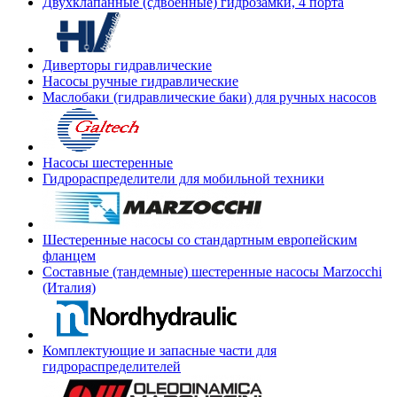
Двухклапанные (сдвоенные) гидрозамки, 4 порта
Диверторы гидравлические
Насосы ручные гидравлические
Маслобаки (гидравлические баки) для ручных насосов
Насосы шестеренные
Гидрораспределители для мобильной техники
Шестеренные насосы со стандартным европейским
фланцем
Составные (тандемные) шестеренные насосы Marzocchi
(Италия)
Комплектующие и запасные части для
гидрораспределителей