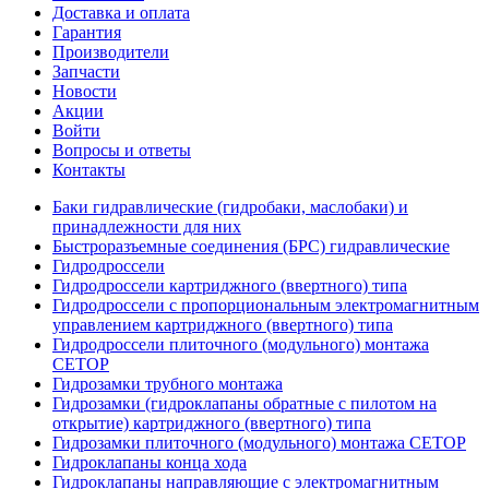
Доставка и оплата
Гарантия
Производители
Запчасти
Новости
Акции
Войти
Вопросы и ответы
Контакты
Баки гидравлические (гидробаки, маслобаки) и
принадлежности для них
Быстроразъемные соединения (БРС) гидравлические
Гидродроссели
Гидродроссели картриджного (ввертного) типа
Гидродроссели с пропорциональным электромагнитным
управлением картриджного (ввертного) типа
Гидродроссели плиточного (модульного) монтажа
CETOP
Гидрозамки трубного монтажа
Гидрозамки (гидроклапаны обратные с пилотом на
открытие) картриджного (ввертного) типа
Гидрозамки плиточного (модульного) монтажа CETOP
Гидроклапаны конца хода
Гидроклапаны направляющие с электромагнитным