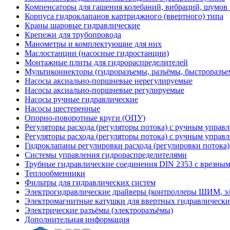
Компенсаторы для гашения колебаний, вибраций, шумов
Корпуса гидроклапанов картриджного (ввертного) типа
Краны шаровые гидравлические
Крепежи для трубопровода
Манометры и комплектующие для них
Маслостанции (насосные гидростанции)
Монтажные плиты для гидрораспределителей
Мультиконнекторы (гидроразъемы, разъёмы, быстроразъе
Насосы аксиально-поршневые нерегулируемые
Насосы аксиально-поршневые регулируемые
Насосы ручные гидравлические
Насосы шестеренные
Опорно-поворотные круги (ОПУ)
Регуляторы расхода (регуляторы потока) с ручным управ
Регуляторы расхода (регуляторы потока) с ручным управ
Гидроклапаны регулировки расхода (регулировки потока
Системы управления гидрораспределителями
Трубные гидравлические соединения DIN 2353 с врезны
Теплообменники
Фильтры для гидравлических систем
Электрогидравлические драйверы (контроллеры ШИМ, 
Электромагнитные катушки для ввертных гидравлически
Электрические разъёмы (электроразъёмы)
Дополнительная информация