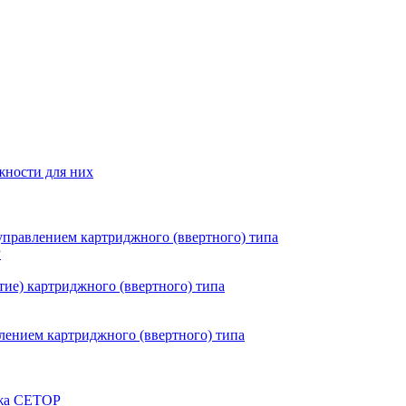
жности для них
правлением картриджного (ввертного) типа
P
ие) картриджного (ввертного) типа
ением картриджного (ввертного) типа
ажа CETOP