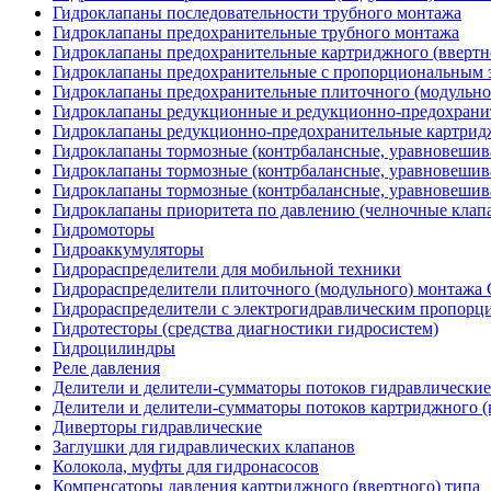
Гидроклапаны последовательности трубного монтажа
Гидроклапаны предохранительные трубного монтажа
Гидроклапаны предохранительные картриджного (ввертн
Гидроклапаны предохранительные с пропорциональным э
Гидроклапаны предохранительные плиточного (модульн
Гидроклапаны редукционные и редукционно-предохрани
Гидроклапаны редукционно-предохранительные картридж
Гидроклапаны тормозные (контрбалансные, уравновеши
Гидроклапаны тормозные (контрбалансные, уравновешив
Гидроклапаны тормозные (контрбалансные, уравновеши
Гидроклапаны приоритета по давлению (челночные клап
Гидромоторы
Гидроаккумуляторы
Гидрораспределители для мобильной техники
Гидрораспределители плиточного (модульного) монтаж
Гидрораспределители с электрогидравлическим пропор
Гидротесторы (средства диагностики гидросистем)
Гидроцилиндры
Реле давления
Делители и делители-сумматоры потоков гидравлические
Делители и делители-сумматоры потоков картриджного (
Диверторы гидравлические
Заглушки для гидравлических клапанов
Колокола, муфты для гидронасосов
Компенсаторы давления картриджного (ввертного) типа