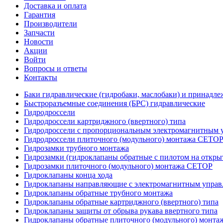
Доставка и оплата
Гарантия
Производители
Запчасти
Новости
Акции
Войти
Вопросы и ответы
Контакты
Баки гидравлические (гидробаки, маслобаки) и принадле
Быстроразъемные соединения (БРС) гидравлические
Гидродроссели
Гидродроссели картриджного (ввертного) типа
Гидродроссели с пропорциональным электромагнитным у
Гидродроссели плиточного (модульного) монтажа CETO
Гидрозамки трубного монтажа
Гидрозамки (гидроклапаны обратные с пилотом на открыт
Гидрозамки плиточного (модульного) монтажа CETOP
Гидроклапаны конца хода
Гидроклапаны направляющие с электромагнитным управл
Гидроклапаны обратные трубного монтажа
Гидроклапаны обратные картриджного (ввертного) типа
Гидроклапаны защиты от обрыва рукава ввертного типа
Гидроклапаны обратные плиточного (модульного) монт