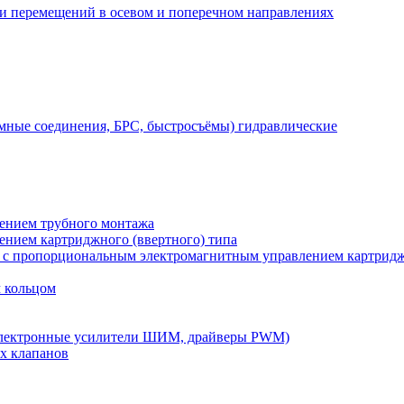
 и перемещений в осевом и поперечном направлениях
мные соединения, БРС, быстросъёмы) гидравлические
лением трубного монтажа
лением картриджного (ввертного) типа
) с пропорциональным электромагнитным управлением картридж
м кольцом
электронные усилители ШИМ, драйверы PWM)
х клапанов