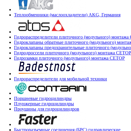
Теплообменники (маслоохладители) AKG, Германия
Гидрораспределители плиточного (модульного) монтаж
Гидроклапаны обратные плиточного (модульного) монт
Гидроклапаны предохранительные плиточного (модульн
Гидродроссели плиточного (модульного) монтажа CETO
Гидрозамки плиточного (модульного) монтажа CETOP
Гидрораспределители для мобильной техники
Поршневые гидроцилиндры
Плунжерные гидроцилиндры
Проушины для гидроцилиндров
Быстроразъемные соединения (БРС) гидравлические