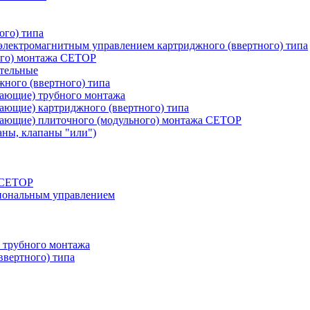
ого) типа
лектромагнитным управлением картриджного (ввертного) типа
ого) монтажа CETOP
тельные
ного (ввертного) типа
вающие) трубного монтажа
ающие) картриджного (ввертного) типа
вающие) плиточного (модульного) монтажа CETOP
аны, клапаны "или")
а СЕТОР
циональным управлением
 трубного монтажа
ввертного) типа