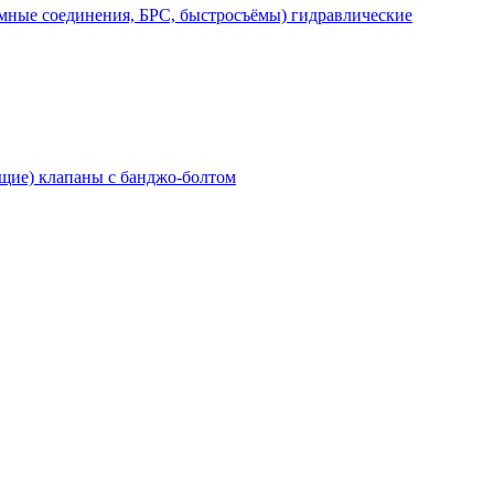
мные соединения, БРС, быстросъёмы) гидравлические
щие) клапаны с банджо-болтом