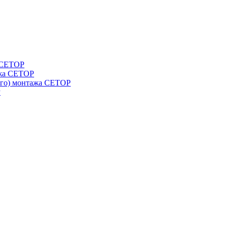
а СЕТОР
ажа CETOP
ого) монтажа CETOP
P