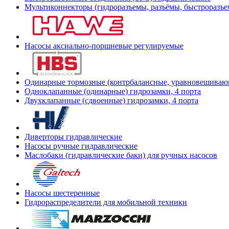
Мультиконнекторы (гидроразъемы, разъёмы, быстроразъе
Насосы аксиально-поршневые регулируемые
Одинарные тормозные (контрбалансные, уравновешиваю
Одноклапанные (одинарные) гидрозамки, 4 порта
Двухклапанные (сдвоенные) гидрозамки, 4 порта
Диверторы гидравлические
Насосы ручные гидравлические
Маслобаки (гидравлические баки) для ручных насосов
Насосы шестеренные
Гидрораспределители для мобильной техники