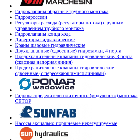
Гидроклапаны обратные трубного монтажа
Гидродроссели
Регуляторы расхода (регуляторы потока) с ручным
управлением трубного монтажа
Гидроклапаны конца хода
Диверторы гидравлические
Краны шаровые гидравлические
Двухклапанные (сдвоенные) гидрозамки, 4 порта
Предохранительные клапаны гидравлические, 3 порта
(сквозная напорная линия)
Предохранительные клапаны гидравлические
сдвоенные (с пересекающимися линиями)
Гидрораспределители плиточного (модульного) монтажа
СЕТОР
Насосы аксиально-поршневые нерегулируемые