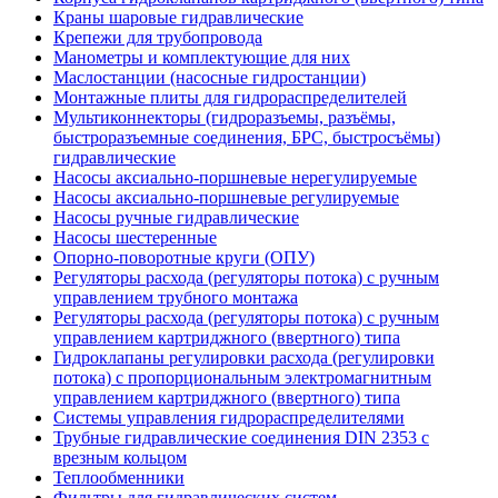
Краны шаровые гидравлические
Крепежи для трубопровода
Манометры и комплектующие для них
Маслостанции (насосные гидростанции)
Монтажные плиты для гидрораспределителей
Мультиконнекторы (гидроразъемы, разъёмы,
быстроразъемные соединения, БРС, быстросъёмы)
гидравлические
Насосы аксиально-поршневые нерегулируемые
Насосы аксиально-поршневые регулируемые
Насосы ручные гидравлические
Насосы шестеренные
Опорно-поворотные круги (ОПУ)
Регуляторы расхода (регуляторы потока) с ручным
управлением трубного монтажа
Регуляторы расхода (регуляторы потока) с ручным
управлением картриджного (ввертного) типа
Гидроклапаны регулировки расхода (регулировки
потока) с пропорциональным электромагнитным
управлением картриджного (ввертного) типа
Системы управления гидрораспределителями
Трубные гидравлические соединения DIN 2353 с
врезным кольцом
Теплообменники
Фильтры для гидравлических систем