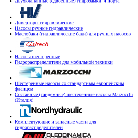
Двухклапанные (сдвоенные) гидрозамки, 4 порта
Диверторы гидравлические
Насосы ручные гидравлические
Маслобаки (гидравлические баки) для ручных насосов
Насосы шестеренные
Гидрораспределители для мобильной техники
Шестеренные насосы со стандартным европейским
фланцем
Составные (тандемные) шестеренные насосы Marzocchi
(Италия)
Комплектующие и запасные части для
гидрораспределителей