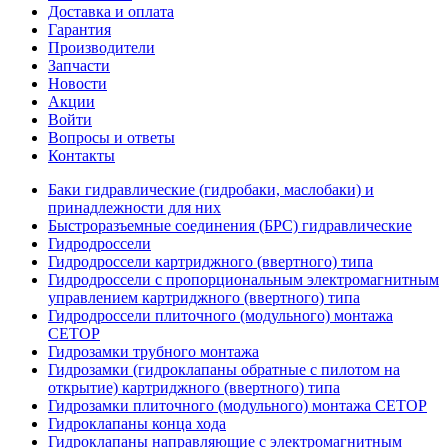
Доставка и оплата
Гарантия
Производители
Запчасти
Новости
Акции
Войти
Вопросы и ответы
Контакты
Баки гидравлические (гидробаки, маслобаки) и
принадлежности для них
Быстроразъемные соединения (БРС) гидравлические
Гидродроссели
Гидродроссели картриджного (ввертного) типа
Гидродроссели с пропорциональным электромагнитным
управлением картриджного (ввертного) типа
Гидродроссели плиточного (модульного) монтажа
CETOP
Гидрозамки трубного монтажа
Гидрозамки (гидроклапаны обратные с пилотом на
открытие) картриджного (ввертного) типа
Гидрозамки плиточного (модульного) монтажа CETOP
Гидроклапаны конца хода
Гидроклапаны направляющие с электромагнитным