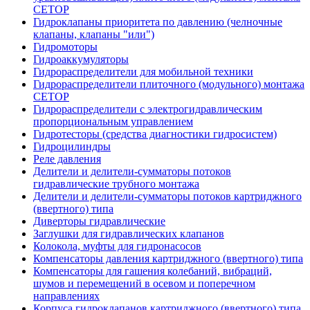
CETOP
Гидроклапаны приоритета по давлению (челночные
клапаны, клапаны "или")
Гидромоторы
Гидроаккумуляторы
Гидрораспределители для мобильной техники
Гидрораспределители плиточного (модульного) монтажа
СЕТОР
Гидрораспределители с электрогидравлическим
пропорциональным управлением
Гидротесторы (средства диагностики гидросистем)
Гидроцилиндры
Реле давления
Делители и делители-сумматоры потоков
гидравлические трубного монтажа
Делители и делители-сумматоры потоков картриджного
(ввертного) типа
Диверторы гидравлические
Заглушки для гидравлических клапанов
Колокола, муфты для гидронасосов
Компенсаторы давления картриджного (ввертного) типа
Компенсаторы для гашения колебаний, вибраций,
шумов и перемещений в осевом и поперечном
направлениях
Корпуса гидроклапанов картриджного (ввертного) типа