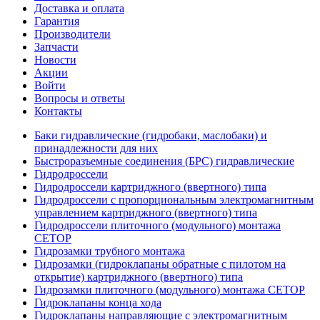
Доставка и оплата
Гарантия
Производители
Запчасти
Новости
Акции
Войти
Вопросы и ответы
Контакты
Баки гидравлические (гидробаки, маслобаки) и
принадлежности для них
Быстроразъемные соединения (БРС) гидравлические
Гидродроссели
Гидродроссели картриджного (ввертного) типа
Гидродроссели с пропорциональным электромагнитным
управлением картриджного (ввертного) типа
Гидродроссели плиточного (модульного) монтажа
CETOP
Гидрозамки трубного монтажа
Гидрозамки (гидроклапаны обратные с пилотом на
открытие) картриджного (ввертного) типа
Гидрозамки плиточного (модульного) монтажа CETOP
Гидроклапаны конца хода
Гидроклапаны направляющие с электромагнитным