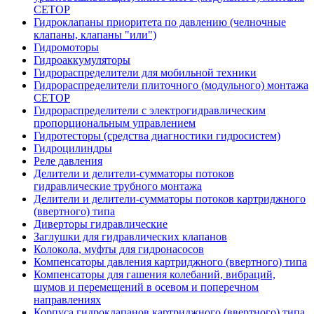
CETOP
Гидроклапаны приоритета по давлению (челночные
клапаны, клапаны "или")
Гидромоторы
Гидроаккумуляторы
Гидрораспределители для мобильной техники
Гидрораспределители плиточного (модульного) монтажа
СЕТОР
Гидрораспределители с электрогидравлическим
пропорциональным управлением
Гидротесторы (средства диагностики гидросистем)
Гидроцилиндры
Реле давления
Делители и делители-сумматоры потоков
гидравлические трубного монтажа
Делители и делители-сумматоры потоков картриджного
(ввертного) типа
Диверторы гидравлические
Заглушки для гидравлических клапанов
Колокола, муфты для гидронасосов
Компенсаторы давления картриджного (ввертного) типа
Компенсаторы для гашения колебаний, вибраций,
шумов и перемещений в осевом и поперечном
направлениях
Корпуса гидроклапанов картриджного (ввертного) типа