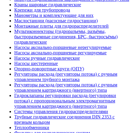
Краны шаровые гидравлические
Крепежи для трубопровода
Манометры и комплектующие для них
Маслостанции (насосные гидростанции)
Монтажные плиты для гидрораспределителей
Мультиконнекторы (гидроразъемы, разъёмы,
быстроразъемные соединения, БРС, быстросъёмы)
гидравлические
Насосы аксиально-поршневые нерегулируемые
Насосы аксиально-поршневые регулируемые
Насосы ручные гидравлические
Насосы шестеренные
Опорно-поворотные круги (ОПУ)
Регуляторы расхода (регуляторы потока) с ручным
управлением трубного монтажа
Регуляторы расхода (регуляторы потока) с ручным
управлением картриджного (ввертного) типа
Гидроклапаны регулировки расхода (регулировки
потока) с пропорциональным электромагнитным
управлением картриджного (ввертного) типа
Системы управления гидрораспределителями
Трубные гидравлические соединения DIN 2353 с
врезным кольцом
Теплообменники
Фильтры для гидравлических систем