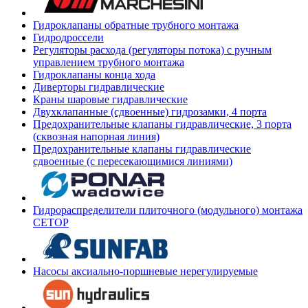
Гидроклапаны обратные трубного монтажа
Гидродроссели
Регуляторы расхода (регуляторы потока) с ручным
управлением трубного монтажа
Гидроклапаны конца хода
Диверторы гидравлические
Краны шаровые гидравлические
Двухклапанные (сдвоенные) гидрозамки, 4 порта
Предохранительные клапаны гидравлические, 3 порта
(сквозная напорная линия)
Предохранительные клапаны гидравлические
сдвоенные (с пересекающимися линиями)
Гидрораспределители плиточного (модульного) монтажа
СЕТОР
Насосы аксиально-поршневые нерегулируемые