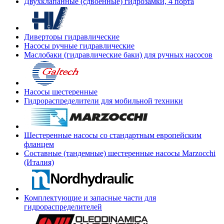
Двухклапанные (сдвоенные) гидрозамки, 4 порта
Диверторы гидравлические
Насосы ручные гидравлические
Маслобаки (гидравлические баки) для ручных насосов
Насосы шестеренные
Гидрораспределители для мобильной техники
Шестеренные насосы со стандартным европейским
фланцем
Составные (тандемные) шестеренные насосы Marzocchi
(Италия)
Комплектующие и запасные части для
гидрораспределителей