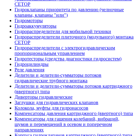
CETOP
Гидроклапаны приоритета по давлению (челночные
клапаны, клапаны "или")
Гидромоторы
Гидроаккумуляторы
Гидрораспределители для мобильной техники
Гидрораспределители плиточного (модульного) монтажа
СЕТОР
Гидрораспределители с электрогидравлическим
пропорциональным управлением
Гидротесторы (средства диагностики гидросистем)
Гидроцилиндры
Реле давления
Делители и делители-сумматоры потоков
гидравлические трубного монтажа
Делители и делители-сумматоры потоков картриджного
(ввертного) типа
Диверторы гидравлические
Заглушки для гидравлических клапанов
Колокола, муфты для гидронасосов
Компенсаторы давления картриджного (ввертного) типа
Компенсаторы для гашения колебаний, вибраций,
шумов и перемещений в осевом и поперечном
направлениях
Корпуса гидроклапанов картриджного (ввертного) типа