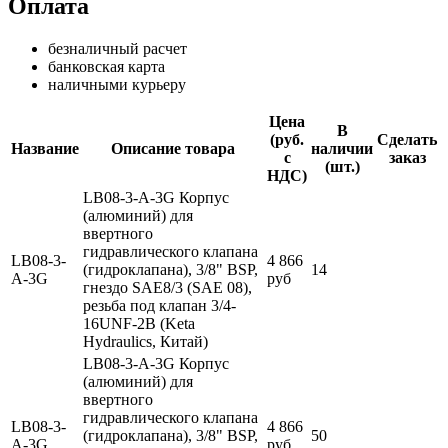
Оплата
безналичный расчет
банковская карта
наличными курьеру
Цена
В
(руб.
Сделать
Название
Описание товара
наличии
с
заказ
(шт.)
НДС)
LB08-3-A-3G Корпус
(алюминий) для
ввертного
гидравлического клапана
LB08-3-
4 866
(гидроклапана), 3/8" BSP,
14
A-3G
руб
гнездо SAE8/3 (SAE 08),
резьба под клапан 3/4-
16UNF-2B (Keta
Hydraulics, Китай)
LB08-3-A-3G Корпус
(алюминий) для
ввертного
гидравлического клапана
LB08-3-
4 866
(гидроклапана), 3/8" BSP,
50
A-3G
руб