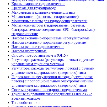
Краны шаровые гидравлические
Крепежи для трубопровода
Манометры и комплектующие для них
Маслостанции (насосные гидростанции)
Монтажные плиты для гидрораспределителей
Мультиконнекторы (гидроразъемы, разъёмы,
быстроразъемные соединения, БРС, быстросъёмы)
гидравлические
Насосы аксиально-поршневые нерегулируемые
Насосы аксиально-поршневые регулируемые
Насосы ручные гидравлические
Насосы шестеренные
Опорно-поворотные круги (ОПУ)
Регуляторы расхода (регуляторы потока) с ручным
управлением трубного монтажа
Регуляторы расхода (регуляторы потока) с ручным
управлением картриджного (ввертного) типа
Гидроклапаны регулировки расхода (регулировки
потока) с пропорциональным электромагнитным
управлением картриджного (ввертного) типа
Системы управления гидрораспределителями
Трубные гидравлические соединения DIN 2353 с
врезным кольцом
Теплообменники
Фильтры для гидравлических систем