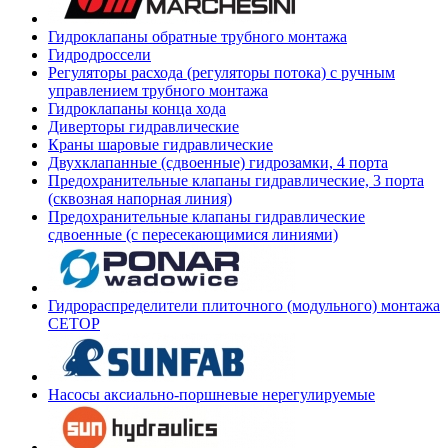
Гидроклапаны обратные трубного монтажа
Гидродроссели
Регуляторы расхода (регуляторы потока) с ручным
управлением трубного монтажа
Гидроклапаны конца хода
Диверторы гидравлические
Краны шаровые гидравлические
Двухклапанные (сдвоенные) гидрозамки, 4 порта
Предохранительные клапаны гидравлические, 3 порта
(сквозная напорная линия)
Предохранительные клапаны гидравлические
сдвоенные (с пересекающимися линиями)
Гидрораспределители плиточного (модульного) монтажа
СЕТОР
Насосы аксиально-поршневые нерегулируемые