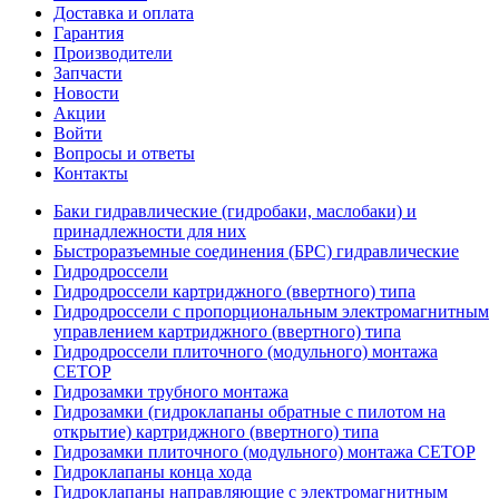
Доставка и оплата
Гарантия
Производители
Запчасти
Новости
Акции
Войти
Вопросы и ответы
Контакты
Баки гидравлические (гидробаки, маслобаки) и
принадлежности для них
Быстроразъемные соединения (БРС) гидравлические
Гидродроссели
Гидродроссели картриджного (ввертного) типа
Гидродроссели с пропорциональным электромагнитным
управлением картриджного (ввертного) типа
Гидродроссели плиточного (модульного) монтажа
CETOP
Гидрозамки трубного монтажа
Гидрозамки (гидроклапаны обратные с пилотом на
открытие) картриджного (ввертного) типа
Гидрозамки плиточного (модульного) монтажа CETOP
Гидроклапаны конца хода
Гидроклапаны направляющие с электромагнитным