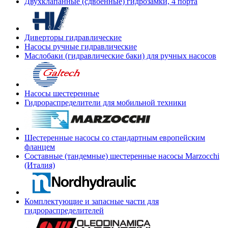
Двухклапанные (сдвоенные) гидрозамки, 4 порта
Диверторы гидравлические
Насосы ручные гидравлические
Маслобаки (гидравлические баки) для ручных насосов
Насосы шестеренные
Гидрораспределители для мобильной техники
Шестеренные насосы со стандартным европейским
фланцем
Составные (тандемные) шестеренные насосы Marzocchi
(Италия)
Комплектующие и запасные части для
гидрораспределителей