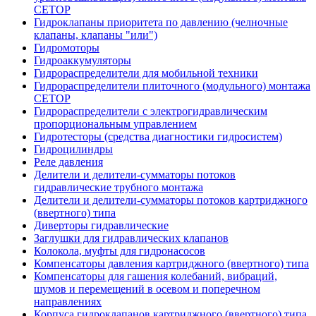
CETOP
Гидроклапаны приоритета по давлению (челночные
клапаны, клапаны "или")
Гидромоторы
Гидроаккумуляторы
Гидрораспределители для мобильной техники
Гидрораспределители плиточного (модульного) монтажа
СЕТОР
Гидрораспределители с электрогидравлическим
пропорциональным управлением
Гидротесторы (средства диагностики гидросистем)
Гидроцилиндры
Реле давления
Делители и делители-сумматоры потоков
гидравлические трубного монтажа
Делители и делители-сумматоры потоков картриджного
(ввертного) типа
Диверторы гидравлические
Заглушки для гидравлических клапанов
Колокола, муфты для гидронасосов
Компенсаторы давления картриджного (ввертного) типа
Компенсаторы для гашения колебаний, вибраций,
шумов и перемещений в осевом и поперечном
направлениях
Корпуса гидроклапанов картриджного (ввертного) типа