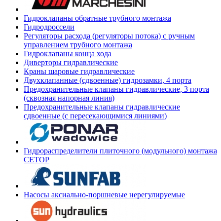
Гидроклапаны обратные трубного монтажа
Гидродроссели
Регуляторы расхода (регуляторы потока) с ручным
управлением трубного монтажа
Гидроклапаны конца хода
Диверторы гидравлические
Краны шаровые гидравлические
Двухклапанные (сдвоенные) гидрозамки, 4 порта
Предохранительные клапаны гидравлические, 3 порта
(сквозная напорная линия)
Предохранительные клапаны гидравлические
сдвоенные (с пересекающимися линиями)
Гидрораспределители плиточного (модульного) монтажа
СЕТОР
Насосы аксиально-поршневые нерегулируемые