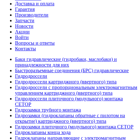
Доставка и оплата
Гарантия
Производители
Запчасти
Новости
Акции
Войти
Вопросы и ответы
Контакты
Баки гидравлические (гидробаки, маслобаки) и
принадлежности для них
Быстроразъемные соединения (БРС) гидравлические
Гидродроссели
Гидродроссели картриджного (ввертного) типа
Гидродроссели с пропорциональным электромагнитным
управлением картриджного (ввертного) типа
Гидродроссели плиточного (модульного) монтажа
CETOP
Гидрозамки трубного монтажа
Гидрозамки (гидроклапаны обратные с пилотом на
открытие) картриджного (ввертного) типа
Гидрозамки плиточного (модульного) монтажа CETOP
Гидроклапаны конца хода
Гидроклапаны направляющие с электромагнитным