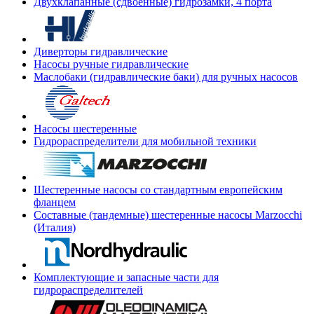
Двухклапанные (сдвоенные) гидрозамки, 4 порта
Диверторы гидравлические
Насосы ручные гидравлические
Маслобаки (гидравлические баки) для ручных насосов
Насосы шестеренные
Гидрораспределители для мобильной техники
Шестеренные насосы со стандартным европейским
фланцем
Составные (тандемные) шестеренные насосы Marzocchi
(Италия)
Комплектующие и запасные части для
гидрораспределителей