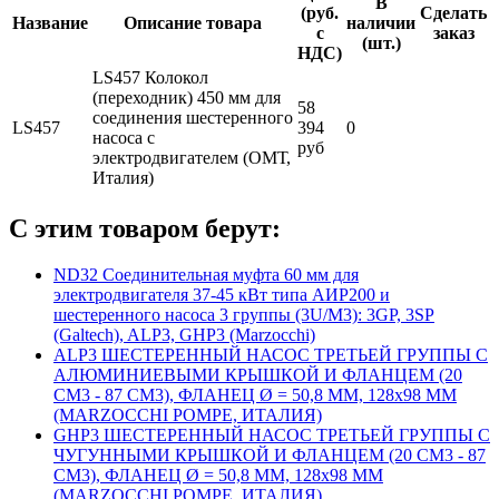
В
(руб.
Сделать
Название
Описание товара
наличии
с
заказ
(шт.)
НДС)
LS457 Колокол
(переходник) 450 мм для
58
соединения шестеренного
LS457
394
0
насоса с
руб
электродвигателем (ОМТ,
Италия)
С этим товаром берут:
ND32 Соединительная муфта 60 мм для
электродвигателя 37-45 кВт типа АИР200 и
шестеренного насоса 3 группы (3U/M3): 3GP, 3SP
(Galtech), ALP3, GHP3 (Marzocchi)
ALP3 ШЕСТЕРЕННЫЙ НАСОС ТРЕТЬЕЙ ГРУППЫ С
АЛЮМИНИЕВЫМИ КРЫШКОЙ И ФЛАНЦЕМ (20
СМ3 - 87 СМ3), ФЛАНЕЦ Ø = 50,8 ММ, 128x98 ММ
(MARZOCCHI POMPE, ИТАЛИЯ)
GHP3 ШЕСТЕРЕННЫЙ НАСОС ТРЕТЬЕЙ ГРУППЫ С
ЧУГУННЫМИ КРЫШКОЙ И ФЛАНЦЕМ (20 СМ3 - 87
СМ3), ФЛАНЕЦ Ø = 50,8 ММ, 128x98 ММ
(MARZOCCHI POMPE, ИТАЛИЯ)