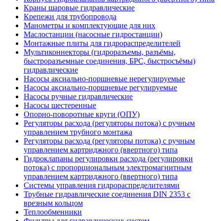
Краны шаровые гидравлические
Крепежи для трубопровода
Манометры и комплектующие для них
Маслостанции (насосные гидростанции)
Монтажные плиты для гидрораспределителей
Мультиконнекторы (гидроразъемы, разъёмы,
быстроразъемные соединения, БРС, быстросъёмы)
гидравлические
Насосы аксиально-поршневые нерегулируемые
Насосы аксиально-поршневые регулируемые
Насосы ручные гидравлические
Насосы шестеренные
Опорно-поворотные круги (ОПУ)
Регуляторы расхода (регуляторы потока) с ручным
управлением трубного монтажа
Регуляторы расхода (регуляторы потока) с ручным
управлением картриджного (ввертного) типа
Гидроклапаны регулировки расхода (регулировки
потока) с пропорциональным электромагнитным
управлением картриджного (ввертного) типа
Системы управления гидрораспределителями
Трубные гидравлические соединения DIN 2353 с
врезным кольцом
Теплообменники
Фильтры для гидравлических систем