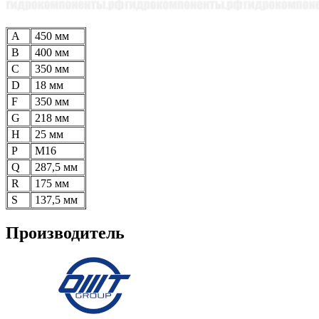
A
450 мм
B
400 мм
C
350 мм
D
18 мм
F
350 мм
G
218 мм
H
25 мм
P
M16
Q
287,5 мм
R
175 мм
S
137,5 мм
Производитель