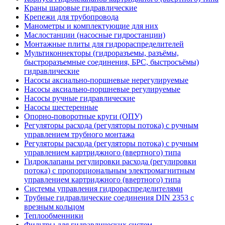
Краны шаровые гидравлические
Крепежи для трубопровода
Манометры и комплектующие для них
Маслостанции (насосные гидростанции)
Монтажные плиты для гидрораспределителей
Мультиконнекторы (гидроразъемы, разъёмы,
быстроразъемные соединения, БРС, быстросъёмы)
гидравлические
Насосы аксиально-поршневые нерегулируемые
Насосы аксиально-поршневые регулируемые
Насосы ручные гидравлические
Насосы шестеренные
Опорно-поворотные круги (ОПУ)
Регуляторы расхода (регуляторы потока) с ручным
управлением трубного монтажа
Регуляторы расхода (регуляторы потока) с ручным
управлением картриджного (ввертного) типа
Гидроклапаны регулировки расхода (регулировки
потока) с пропорциональным электромагнитным
управлением картриджного (ввертного) типа
Системы управления гидрораспределителями
Трубные гидравлические соединения DIN 2353 с
врезным кольцом
Теплообменники
Фильтры для гидравлических систем