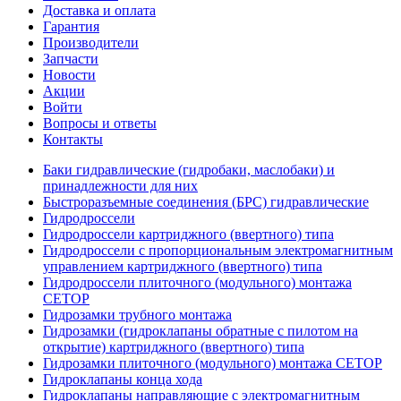
Доставка и оплата
Гарантия
Производители
Запчасти
Новости
Акции
Войти
Вопросы и ответы
Контакты
Баки гидравлические (гидробаки, маслобаки) и
принадлежности для них
Быстроразъемные соединения (БРС) гидравлические
Гидродроссели
Гидродроссели картриджного (ввертного) типа
Гидродроссели с пропорциональным электромагнитным
управлением картриджного (ввертного) типа
Гидродроссели плиточного (модульного) монтажа
CETOP
Гидрозамки трубного монтажа
Гидрозамки (гидроклапаны обратные с пилотом на
открытие) картриджного (ввертного) типа
Гидрозамки плиточного (модульного) монтажа CETOP
Гидроклапаны конца хода
Гидроклапаны направляющие с электромагнитным