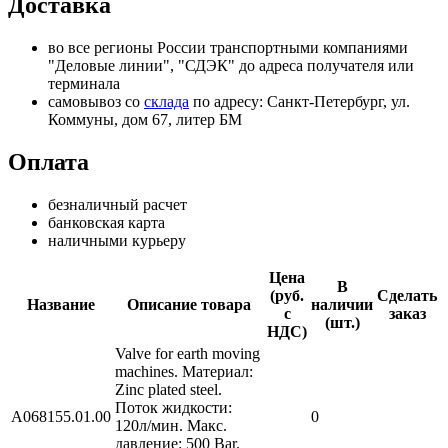
Доставка
во все регионы России транспортными компаниями
"Деловые линии", "СДЭК" до адреса получателя или
терминала
самовывоз со
склада
по адресу: Санкт-Петербург, ул.
Коммуны, дом 67, литер БМ
Оплата
безналичный расчет
банковская карта
наличными курьеру
Цена
В
(руб.
Сделать
Название
Описание товара
наличии
с
заказ
(шт.)
НДС)
Valve for earth moving
machines. Материал:
Zinc plated steel.
Поток жидкости:
A068155.01.00
0
120л/мин. Макс.
давление: 500 Bar.