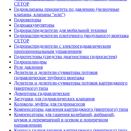
CETOP
Гидроклапаны приоритета по давлению (челночные
клапаны, клапаны "или")
Гидромоторы
Гидроаккумуляторы
Гидрораспределители для мобильной техники
Гидрораспределители плиточного (модульного) монтажа
СЕТОР
Гидрораспределители с электрогидравлическим
пропорциональным управлением
Гидротесторы (средства диагностики гидросистем)
Гидроцилиндры
Реле давления
Делители и делители-сумматоры потоков
гидравлические трубного монтажа
Делители и делители-сумматоры потоков картриджного
(ввертного) типа
Диверторы гидравлические
Заглушки для гидравлических клапанов
Колокола, муфты для гидронасосов
Компенсаторы давления картриджного (ввертного) типа
Компенсаторы для гашения колебаний, вибраций,
шумов и перемещений в осевом и поперечном
направлениях
Корпуса гидроклапанов картриджного (ввертного) типа