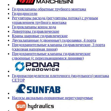
Гидроклапаны обратные трубного монтажа
Гидродроссели
Регуляторы расхода (регуляторы потока) с ручным
управлением трубного монтажа
Гидроклапаны конца хода
Диверторы гидравлические
Краны шаровые гидравлические
Двухклапанные (сдвоенные) гидрозамки, 4 порта
Предохранительные клапаны гидравлические, 3 порта
(сквозная напорная линия)
Предохранительные клапаны гидравлические
сдвоенные (с пересекающимися линиями)
Гидрораспределители плиточного (модульного) монтажа
СЕТОР
Насосы аксиально-поршневые нерегулируемые