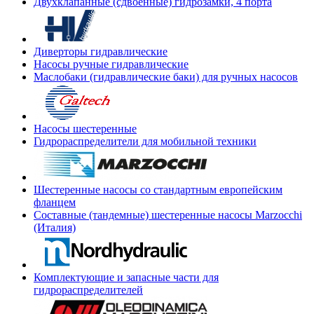
Двухклапанные (сдвоенные) гидрозамки, 4 порта
Диверторы гидравлические
Насосы ручные гидравлические
Маслобаки (гидравлические баки) для ручных насосов
Насосы шестеренные
Гидрораспределители для мобильной техники
Шестеренные насосы со стандартным европейским
фланцем
Составные (тандемные) шестеренные насосы Marzocchi
(Италия)
Комплектующие и запасные части для
гидрораспределителей