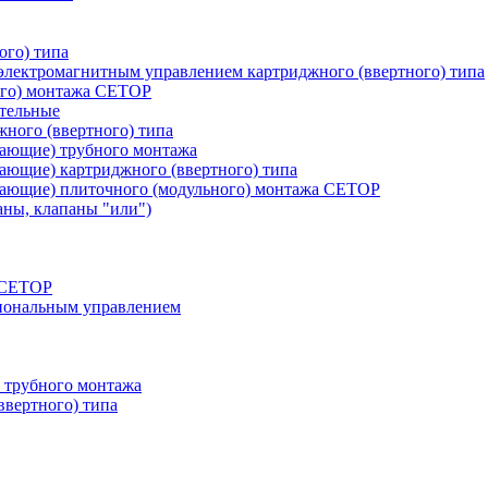
ого) типа
лектромагнитным управлением картриджного (ввертного) типа
ого) монтажа CETOP
тельные
ного (ввертного) типа
вающие) трубного монтажа
ающие) картриджного (ввертного) типа
вающие) плиточного (модульного) монтажа CETOP
аны, клапаны "или")
а СЕТОР
циональным управлением
 трубного монтажа
ввертного) типа