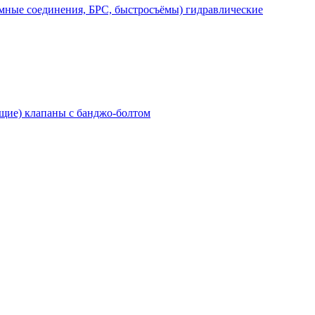
мные соединения, БРС, быстросъёмы) гидравлические
щие) клапаны с банджо-болтом