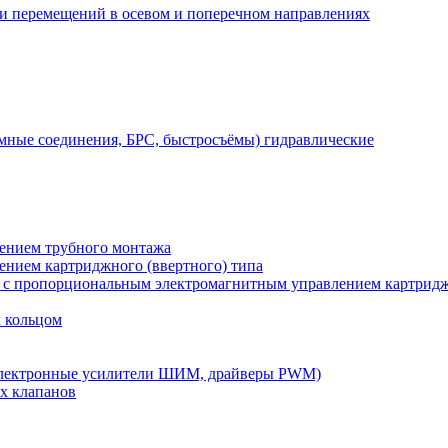
 и перемещений в осевом и поперечном направлениях
мные соединения, БРС, быстросъёмы) гидравлические
лением трубного монтажа
лением картриджного (ввертного) типа
) с пропорциональным электромагнитным управлением картридж
м кольцом
электронные усилители ШИМ, драйверы PWM)
х клапанов