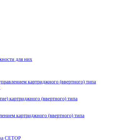
жности для них
правлением картриджного (ввертного) типа
P
ие) картриджного (ввертного) типа
ением картриджного (ввертного) типа
ажа CETOP