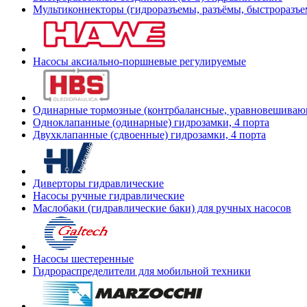
Мультиконнекторы (гидроразъемы, разъёмы, быстроразъе
Насосы аксиально-поршневые регулируемые
Одинарные тормозные (контрбалансные, уравновешиваю
Одноклапанные (одинарные) гидрозамки, 4 порта
Двухклапанные (сдвоенные) гидрозамки, 4 порта
Диверторы гидравлические
Насосы ручные гидравлические
Маслобаки (гидравлические баки) для ручных насосов
Насосы шестеренные
Гидрораспределители для мобильной техники