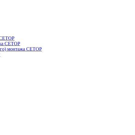
а СЕТОР
ажа CETOP
ого) монтажа CETOP
P