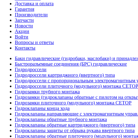
Доставка и оплата
Гарантия
Производители
Запчасти
Новости
Акции
Войти
Вопросы и ответы
Контакты
Баки гидравлические (гидробаки, маслобаки) и принадле
Быстроразъемные соединения (БРС) гидравлические
Гидродроссели
Гидродроссели картриджного (ввертного) типа
Гидродроссели с пропорциональным электромагнитным у
Гидродроссели плиточного (модульного) монтажа CETO
Гидрозамки трубного монтажа
Гидрозамки (гидроклапаны обратные с пилотом на открыт
Гидрозамки плиточного (модульного) монтажа CETOP
Гидроклапаны конца хода
Гидроклапаны направляющие с электромагнитным управл
Гидроклапаны обратные трубного монтажа
Гидроклапаны обратные картриджного (ввертного) типа
Гидроклапаны защиты от обрыва рукава ввертного типа
Гидроклапаны обратные плиточного (модульного) монт