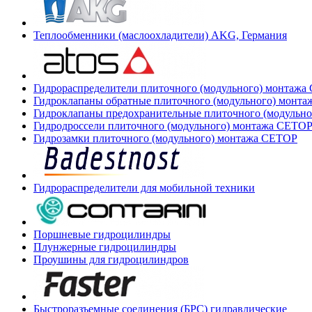
Теплообменники (маслоохладители) AKG, Германия
Гидрораспределители плиточного (модульного) монтаж
Гидроклапаны обратные плиточного (модульного) монт
Гидроклапаны предохранительные плиточного (модульн
Гидродроссели плиточного (модульного) монтажа CETO
Гидрозамки плиточного (модульного) монтажа CETOP
Гидрораспределители для мобильной техники
Поршневые гидроцилиндры
Плунжерные гидроцилиндры
Проушины для гидроцилиндров
Быстроразъемные соединения (БРС) гидравлические