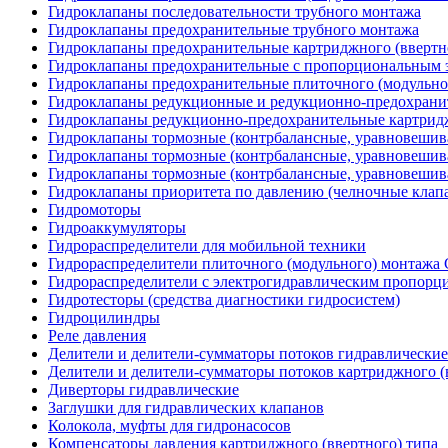
Гидроклапаны последовательности трубного монтажа
Гидроклапаны предохранительные трубного монтажа
Гидроклапаны предохранительные картриджного (ввертн
Гидроклапаны предохранительные с пропорциональным э
Гидроклапаны предохранительные плиточного (модульн
Гидроклапаны редукционные и редукционно-предохрани
Гидроклапаны редукционно-предохранительные картридж
Гидроклапаны тормозные (контрбалансные, уравновеши
Гидроклапаны тормозные (контрбалансные, уравновешив
Гидроклапаны тормозные (контрбалансные, уравновеши
Гидроклапаны приоритета по давлению (челночные клап
Гидромоторы
Гидроаккумуляторы
Гидрораспределители для мобильной техники
Гидрораспределители плиточного (модульного) монтаж
Гидрораспределители с электрогидравлическим пропор
Гидротесторы (средства диагностики гидросистем)
Гидроцилиндры
Реле давления
Делители и делители-сумматоры потоков гидравлические
Делители и делители-сумматоры потоков картриджного (
Диверторы гидравлические
Заглушки для гидравлических клапанов
Колокола, муфты для гидронасосов
Компенсаторы давления картриджного (ввертного) типа