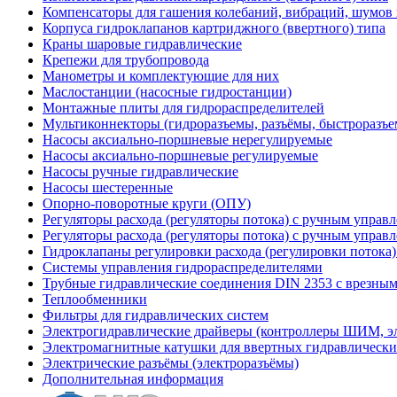
Компенсаторы для гашения колебаний, вибраций, шумов
Корпуса гидроклапанов картриджного (ввертного) типа
Краны шаровые гидравлические
Крепежи для трубопровода
Манометры и комплектующие для них
Маслостанции (насосные гидростанции)
Монтажные плиты для гидрораспределителей
Мультиконнекторы (гидроразъемы, разъёмы, быстроразъе
Насосы аксиально-поршневые нерегулируемые
Насосы аксиально-поршневые регулируемые
Насосы ручные гидравлические
Насосы шестеренные
Опорно-поворотные круги (ОПУ)
Регуляторы расхода (регуляторы потока) с ручным управ
Регуляторы расхода (регуляторы потока) с ручным управ
Гидроклапаны регулировки расхода (регулировки потока
Системы управления гидрораспределителями
Трубные гидравлические соединения DIN 2353 с врезны
Теплообменники
Фильтры для гидравлических систем
Электрогидравлические драйверы (контроллеры ШИМ, 
Электромагнитные катушки для ввертных гидравлически
Электрические разъёмы (электроразъёмы)
Дополнительная информация