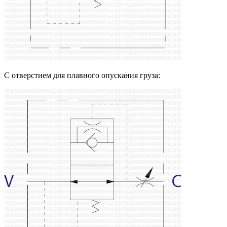
С отверстием для плавного опускания груза: