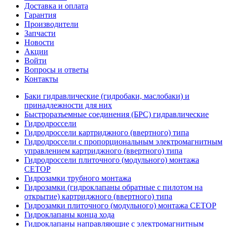
Доставка и оплата
Гарантия
Производители
Запчасти
Новости
Акции
Войти
Вопросы и ответы
Контакты
Баки гидравлические (гидробаки, маслобаки) и
принадлежности для них
Быстроразъемные соединения (БРС) гидравлические
Гидродроссели
Гидродроссели картриджного (ввертного) типа
Гидродроссели с пропорциональным электромагнитным
управлением картриджного (ввертного) типа
Гидродроссели плиточного (модульного) монтажа
CETOP
Гидрозамки трубного монтажа
Гидрозамки (гидроклапаны обратные с пилотом на
открытие) картриджного (ввертного) типа
Гидрозамки плиточного (модульного) монтажа CETOP
Гидроклапаны конца хода
Гидроклапаны направляющие с электромагнитным