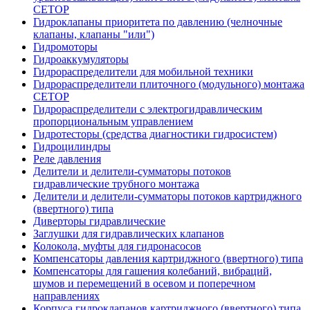
CETOP
Гидроклапаны приоритета по давлению (челночные
клапаны, клапаны "или")
Гидромоторы
Гидроаккумуляторы
Гидрораспределители для мобильной техники
Гидрораспределители плиточного (модульного) монтажа
СЕТОР
Гидрораспределители с электрогидравлическим
пропорциональным управлением
Гидротесторы (средства диагностики гидросистем)
Гидроцилиндры
Реле давления
Делители и делители-сумматоры потоков
гидравлические трубного монтажа
Делители и делители-сумматоры потоков картриджного
(ввертного) типа
Диверторы гидравлические
Заглушки для гидравлических клапанов
Колокола, муфты для гидронасосов
Компенсаторы давления картриджного (ввертного) типа
Компенсаторы для гашения колебаний, вибраций,
шумов и перемещений в осевом и поперечном
направлениях
Корпуса гидроклапанов картриджного (ввертного) типа