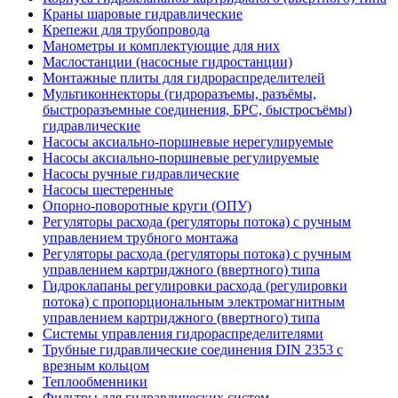
Краны шаровые гидравлические
Крепежи для трубопровода
Манометры и комплектующие для них
Маслостанции (насосные гидростанции)
Монтажные плиты для гидрораспределителей
Мультиконнекторы (гидроразъемы, разъёмы,
быстроразъемные соединения, БРС, быстросъёмы)
гидравлические
Насосы аксиально-поршневые нерегулируемые
Насосы аксиально-поршневые регулируемые
Насосы ручные гидравлические
Насосы шестеренные
Опорно-поворотные круги (ОПУ)
Регуляторы расхода (регуляторы потока) с ручным
управлением трубного монтажа
Регуляторы расхода (регуляторы потока) с ручным
управлением картриджного (ввертного) типа
Гидроклапаны регулировки расхода (регулировки
потока) с пропорциональным электромагнитным
управлением картриджного (ввертного) типа
Системы управления гидрораспределителями
Трубные гидравлические соединения DIN 2353 с
врезным кольцом
Теплообменники
Фильтры для гидравлических систем