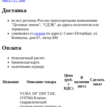
(англ.)
1.7 MB
Доставка
во все регионы России транспортными компаниями
"Деловые линии", "СДЭК" до адреса получателя или
терминала
самовывоз со
склада
по адресу: Санкт-Петербург, ул.
Коммуны, дом 67, литер БМ
Оплата
безналичный расчет
банковская карта
наличными курьеру
Цена
В
(руб.
Сделать
Название
Описание товара
наличии
с
заказ
(шт.)
НДС)
VUBA 3/8" DIN T10L
(V0784) Клапан
гидравлический
(гидроклапан) защиты от