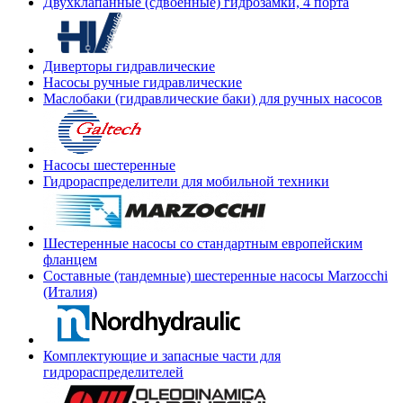
Двухклапанные (сдвоенные) гидрозамки, 4 порта
Диверторы гидравлические
Насосы ручные гидравлические
Маслобаки (гидравлические баки) для ручных насосов
Насосы шестеренные
Гидрораспределители для мобильной техники
Шестеренные насосы со стандартным европейским
фланцем
Составные (тандемные) шестеренные насосы Marzocchi
(Италия)
Комплектующие и запасные части для
гидрораспределителей