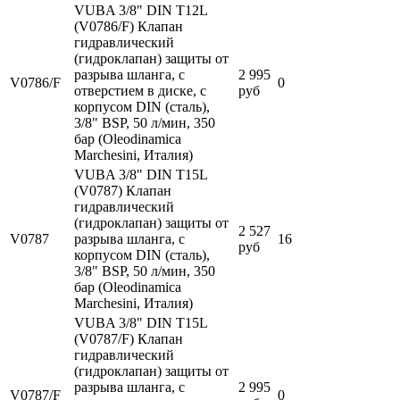
VUBA 3/8" DIN T12L
(V0786/F) Клапан
гидравлический
(гидроклапан) защиты от
разрыва шланга, с
2 995
V0786/F
0
отверстием в диске, с
руб
корпусом DIN (сталь),
3/8" BSP, 50 л/мин, 350
бар (Oleodinamica
Marchesini, Италия)
VUBA 3/8" DIN T15L
(V0787) Клапан
гидравлический
(гидроклапан) защиты от
2 527
V0787
разрыва шланга, с
16
руб
корпусом DIN (сталь),
3/8" BSP, 50 л/мин, 350
бар (Oleodinamica
Marchesini, Италия)
VUBA 3/8" DIN T15L
(V0787/F) Клапан
гидравлический
(гидроклапан) защиты от
разрыва шланга, с
2 995
V0787/F
0