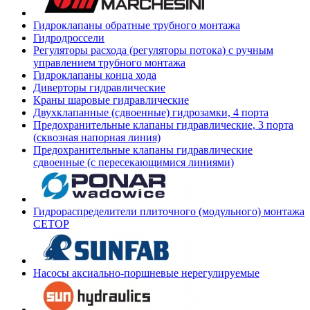
Гидроклапаны обратные трубного монтажа
Гидродроссели
Регуляторы расхода (регуляторы потока) с ручным
управлением трубного монтажа
Гидроклапаны конца хода
Диверторы гидравлические
Краны шаровые гидравлические
Двухклапанные (сдвоенные) гидрозамки, 4 порта
Предохранительные клапаны гидравлические, 3 порта
(сквозная напорная линия)
Предохранительные клапаны гидравлические
сдвоенные (с пересекающимися линиями)
Гидрораспределители плиточного (модульного) монтажа
СЕТОР
Насосы аксиально-поршневые нерегулируемые