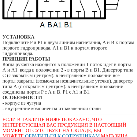
УСТАНОВКА
Подключите P и P1 к двум линиям нагнетания, A и
B к портам
первого гидропривода, А1 и В1 к
портам второго
гидропривода.
ПРИНЦИП РАБОТЫ
Когда рукоятка находится в положении 1 поток
идет в порты
А и А1, когда в положении 2 - в
порты B и В1. Дивертор типа
С (с закрытым
центром): в нейтральном положении все
порты
закрыты (возможны незначительные утечки),
дивертор
типа А (с открытым центром): в
нейтральном положении
соединены порты P c А и
В, P1 c A1 и B1.
ОСОБЕННОСТИ
- корпус из чугуна
- внутренние компоненты из закаленной стали
ЕСЛИ В ТАБЛИЦЕ НИЖЕ ПОКАЗАНО, ЧТО
ИНТЕРЕСУЮЩАЯ ВАС ПРОДУКЦИЯ В НАСТОЯЩИЙ
МОМЕНТ ОТСУТСТВУЕТ НА СКЛАДЕ, ВЫ
МОЖЕТЕ
ОБРАТИТЬСЯ
К СОТРУДНИКАМ
МАГАЗИНА