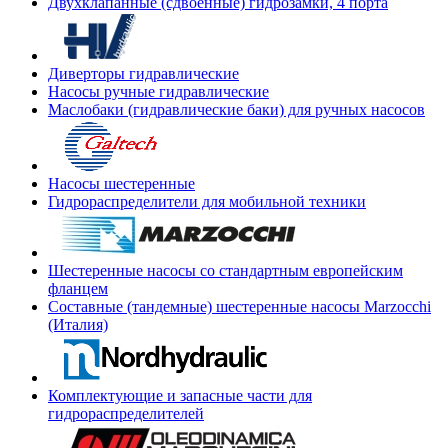
Двухклапанные (сдвоенные) гидрозамки, 4 порта
Диверторы гидравлические
Насосы ручные гидравлические
Маслобаки (гидравлические баки) для ручных насосов
Насосы шестеренные
Гидрораспределители для мобильной техники
Шестеренные насосы со стандартным европейским
фланцем
Составные (тандемные) шестеренные насосы Marzocchi
(Италия)
Комплектующие и запасные части для
гидрораспределителей