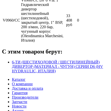
V0960/CC DF 6 VIE 1"
Гидравлический
дивертор
шестилинейный
33
(шестиходовой),
V0960/CC
408
0
закрытый центр, 1" BSP,
руб
200 л/мин, 220 бар,
чугунный корпус
(Oleodinamica Marchesini,
Италия)
С этим товаром берут:
6-ТИ (ШЕСТИХОДОВОЙ / ШЕСТИЛИНЕЙНЫЙ)
ДИВЕРТОР (МАТЕРИАЛ - ЧУГУН) СЕРИИ D6 (HV
HYDRAULIC, ИТАЛИЯ)
Каталог
О компании
Доставка и оплата
Гарантия
Производители
Запчасти
Новости
Акции