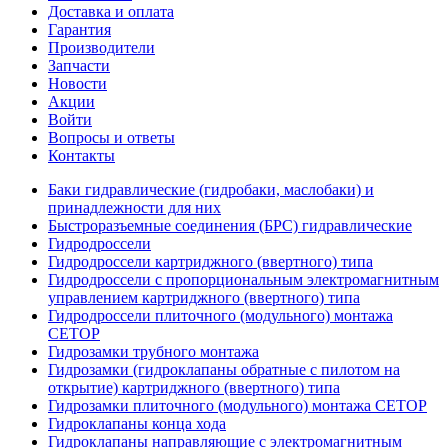
Доставка и оплата
Гарантия
Производители
Запчасти
Новости
Акции
Войти
Вопросы и ответы
Контакты
Баки гидравлические (гидробаки, маслобаки) и
принадлежности для них
Быстроразъемные соединения (БРС) гидравлические
Гидродроссели
Гидродроссели картриджного (ввертного) типа
Гидродроссели с пропорциональным электромагнитным
управлением картриджного (ввертного) типа
Гидродроссели плиточного (модульного) монтажа
CETOP
Гидрозамки трубного монтажа
Гидрозамки (гидроклапаны обратные с пилотом на
открытие) картриджного (ввертного) типа
Гидрозамки плиточного (модульного) монтажа CETOP
Гидроклапаны конца хода
Гидроклапаны направляющие с электромагнитным