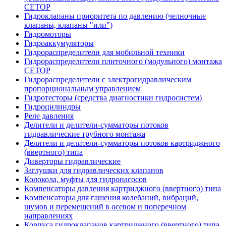
CETOP
Гидроклапаны приоритета по давлению (челночные
клапаны, клапаны "или")
Гидромоторы
Гидроаккумуляторы
Гидрораспределители для мобильной техники
Гидрораспределители плиточного (модульного) монтажа
СЕТОР
Гидрораспределители с электрогидравлическим
пропорциональным управлением
Гидротесторы (средства диагностики гидросистем)
Гидроцилиндры
Реле давления
Делители и делители-сумматоры потоков
гидравлические трубного монтажа
Делители и делители-сумматоры потоков картриджного
(ввертного) типа
Диверторы гидравлические
Заглушки для гидравлических клапанов
Колокола, муфты для гидронасосов
Компенсаторы давления картриджного (ввертного) типа
Компенсаторы для гашения колебаний, вибраций,
шумов и перемещений в осевом и поперечном
направлениях
Корпуса гидроклапанов картриджного (ввертного) типа