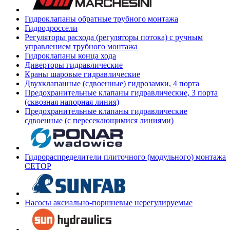
Гидроклапаны обратные трубного монтажа
Гидродроссели
Регуляторы расхода (регуляторы потока) с ручным
управлением трубного монтажа
Гидроклапаны конца хода
Диверторы гидравлические
Краны шаровые гидравлические
Двухклапанные (сдвоенные) гидрозамки, 4 порта
Предохранительные клапаны гидравлические, 3 порта
(сквозная напорная линия)
Предохранительные клапаны гидравлические
сдвоенные (с пересекающимися линиями)
Гидрораспределители плиточного (модульного) монтажа
СЕТОР
Насосы аксиально-поршневые нерегулируемые