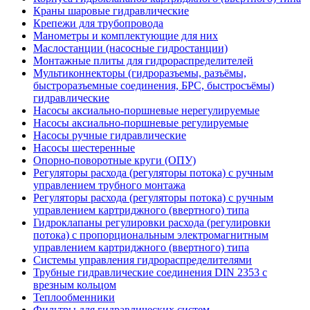
Краны шаровые гидравлические
Крепежи для трубопровода
Манометры и комплектующие для них
Маслостанции (насосные гидростанции)
Монтажные плиты для гидрораспределителей
Мультиконнекторы (гидроразъемы, разъёмы,
быстроразъемные соединения, БРС, быстросъёмы)
гидравлические
Насосы аксиально-поршневые нерегулируемые
Насосы аксиально-поршневые регулируемые
Насосы ручные гидравлические
Насосы шестеренные
Опорно-поворотные круги (ОПУ)
Регуляторы расхода (регуляторы потока) с ручным
управлением трубного монтажа
Регуляторы расхода (регуляторы потока) с ручным
управлением картриджного (ввертного) типа
Гидроклапаны регулировки расхода (регулировки
потока) с пропорциональным электромагнитным
управлением картриджного (ввертного) типа
Системы управления гидрораспределителями
Трубные гидравлические соединения DIN 2353 с
врезным кольцом
Теплообменники
Фильтры для гидравлических систем