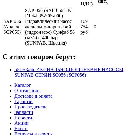
(шт.)
НДС)
SAP-056 (SAP-056L-N-
DL4-L35-S0S-000)
SAP-056
Гидравлический насос
169
(Аналог
аксиально-поршневой
754
0
SCP056)
(гидронасос) Сунфаб 56
руб
см3/об., 400 бар
(SUNFAB, Швеция)
С этим товаром берут:
56 см3/об. АКСИАЛЬНО-ПОРШНЕВЫЕ НАСОСЫ
SUNFAB СЕРИИ SC056 (SCP056)
Каталог
О компании
Доставка и оплата
Гарантия
Производители
Запчасти
Новости
Акции
Войти
Вопросы и ответы