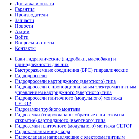
Доставка и оплата
Гарантия
Производители
Запчасти
Новости
Акции
Войти
Вопросы и ответы
Контакты
Баки гидравлические (гидробаки, маслобаки) и
принадлежности для них
Быстроразъемные соединения (БРС) гидравлические
Гидродроссели
Гидродроссели картриджного (ввертного) типа
Гидродроссели с пропорциональным электромагнитным
управлением картриджного (ввертного) типа
Гидродроссели плиточного (модульного) монтажа
CETOP
Гидрозамки трубного монтажа
Гидрозамки (гидроклапаны обратные с пилотом на
открытие) картриджного (ввертного) типа
Гидрозамки плиточного (модульного) монтажа CETOP
Гидроклапаны конца хода
Гидроклапаны направляющие с электромагнитным