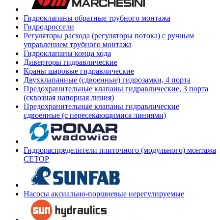
Гидроклапаны обратные трубного монтажа
Гидродроссели
Регуляторы расхода (регуляторы потока) с ручным
управлением трубного монтажа
Гидроклапаны конца хода
Диверторы гидравлические
Краны шаровые гидравлические
Двухклапанные (сдвоенные) гидрозамки, 4 порта
Предохранительные клапаны гидравлические, 3 порта
(сквозная напорная линия)
Предохранительные клапаны гидравлические
сдвоенные (с пересекающимися линиями)
Гидрораспределители плиточного (модульного) монтажа
СЕТОР
Насосы аксиально-поршневые нерегулируемые