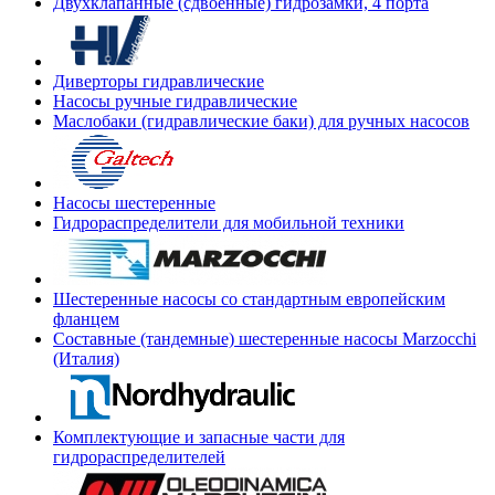
Двухклапанные (сдвоенные) гидрозамки, 4 порта
Диверторы гидравлические
Насосы ручные гидравлические
Маслобаки (гидравлические баки) для ручных насосов
Насосы шестеренные
Гидрораспределители для мобильной техники
Шестеренные насосы со стандартным европейским
фланцем
Составные (тандемные) шестеренные насосы Marzocchi
(Италия)
Комплектующие и запасные части для
гидрораспределителей