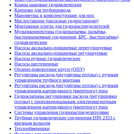
Краны шаровые гидравлические
Крепежи для трубопровода
Манометры и комплектующие для них
Маслостанции (насосные гидростанции)
Монтажные плиты для гидрораспределителей
Мультиконнекторы (гидроразъемы, разъёмы,
быстроразъемные соединения, БРС, быстросъёмы)
гидравлические
Насосы аксиально-поршневые нерегулируемые
Насосы аксиально-поршневые регулируемые
Насосы ручные гидравлические
Насосы шестеренные
Опорно-поворотные круги (ОПУ)
Регуляторы расхода (регуляторы потока) с ручным
управлением трубного монтажа
Регуляторы расхода (регуляторы потока) с ручным
управлением картриджного (ввертного) типа
Гидроклапаны регулировки расхода (регулировки
потока) с пропорциональным электромагнитным
управлением картриджного (ввертного) типа
Системы управления гидрораспределителями
Трубные гидравлические соединения DIN 2353 с
врезным кольцом
Теплообменники
Фильтры для гидравлических систем