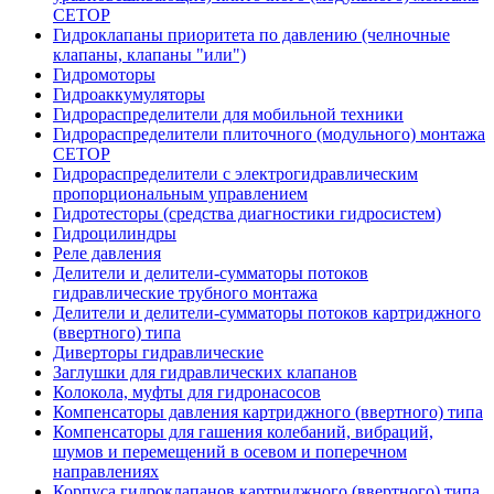
CETOP
Гидроклапаны приоритета по давлению (челночные
клапаны, клапаны "или")
Гидромоторы
Гидроаккумуляторы
Гидрораспределители для мобильной техники
Гидрораспределители плиточного (модульного) монтажа
СЕТОР
Гидрораспределители с электрогидравлическим
пропорциональным управлением
Гидротесторы (средства диагностики гидросистем)
Гидроцилиндры
Реле давления
Делители и делители-сумматоры потоков
гидравлические трубного монтажа
Делители и делители-сумматоры потоков картриджного
(ввертного) типа
Диверторы гидравлические
Заглушки для гидравлических клапанов
Колокола, муфты для гидронасосов
Компенсаторы давления картриджного (ввертного) типа
Компенсаторы для гашения колебаний, вибраций,
шумов и перемещений в осевом и поперечном
направлениях
Корпуса гидроклапанов картриджного (ввертного) типа