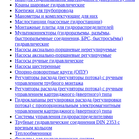
Краны шаровые гидравлические
Крепежи для трубопровода
Манометры и комплектующие для них
Маслостанции (насосные гидростанции)
Монтажные плиты для гидрораспределителей
Мультиконнекторы (гидроразъемы, разъёмы,
быстроразъемные соединения, БРС, быстросъёмы)
гидравлические
Насосы аксиально-поршневые нерегулируемые
Насосы аксиально-поршневые регулируемые
Насосы ручные гидравлические
Насосы шестеренные
Опорно-поворотные круги (ОПУ)
Регуляторы расхода (регуляторы потока) с ручным
управлением трубного монтажа
Регуляторы расхода (регуляторы потока) с ручным
управлением картриджного (ввертного) типа
Гидроклапаны регулировки расхода (регулировки
потока) с пропорциональным электромагнитным
управлением картриджного (ввертного) типа
Системы управления гидрораспределителями
Трубные гидравлические соединения DIN 2353 с
врезным кольцом
Теплообменники
Фильтры для гидравлических систем