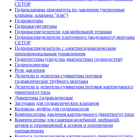
CETOP
Гидроклапаны приоритета по давлению (челночные
клапаны, клапаны "или")
Гидромоторы
Гидроаккумуляторы
Гидрораспределители для мобильной техники
Гидрораспределители плиточного (модульного) монтажа
СЕТОР
Гидрораспределители с электрогидравлическим
пропорциональным управлением
Гидротесторы (средства диагностики гидросистем)
Гидроцилиндры
Реле давления
Делители и делители-сумматоры потоков
гидравлические трубного монтажа
Делители и делители-сумматоры потоков картриджного
(ввертного) типа
Диверторы гидравлические
Заглушки для гидравлических клапанов
Колокола, муфты для гидронасосов
Компенсаторы давления картриджного (ввертного) типа
Компенсаторы для гашения колебаний, вибраций,
шумов и перемещений в осевом и поперечном
направлениях
Корпуса гидроклапанов картриджного (ввертного) типа