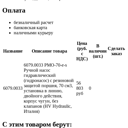
Оплата
безналичный расчет
банковская карта
наличными курьеру
Цена
В
(руб.
Сделать
Название
Описание товара
наличии
с
заказ
(шт.)
НДС)
6079.0033 PMO-70-e-s
Ручной насос
гидравлический
(гидронасос) с резиновой
56
защитой поршня, 70 см3,
6079.0033
803
0
установка в линию,
руб
двойного действия,
корпус чугун, без
клапанов (HV Hydraulic,
Италия)
С этим товаром берут: