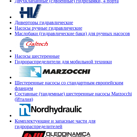
Двухклапанные (сдвоенные) гидрозамки, 4 порта
Диверторы гидравлические
Насосы ручные гидравлические
Маслобаки (гидравлические баки) для ручных насосов
Насосы шестеренные
Гидрораспределители для мобильной техники
Шестеренные насосы со стандартным европейским
фланцем
Составные (тандемные) шестеренные насосы Marzocchi
(Италия)
Комплектующие и запасные части для
гидрораспределителей