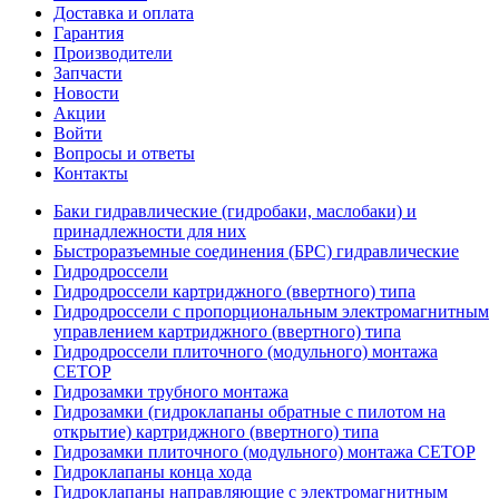
Доставка и оплата
Гарантия
Производители
Запчасти
Новости
Акции
Войти
Вопросы и ответы
Контакты
Баки гидравлические (гидробаки, маслобаки) и
принадлежности для них
Быстроразъемные соединения (БРС) гидравлические
Гидродроссели
Гидродроссели картриджного (ввертного) типа
Гидродроссели с пропорциональным электромагнитным
управлением картриджного (ввертного) типа
Гидродроссели плиточного (модульного) монтажа
CETOP
Гидрозамки трубного монтажа
Гидрозамки (гидроклапаны обратные с пилотом на
открытие) картриджного (ввертного) типа
Гидрозамки плиточного (модульного) монтажа CETOP
Гидроклапаны конца хода
Гидроклапаны направляющие с электромагнитным