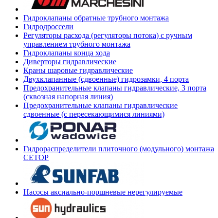
Гидроклапаны обратные трубного монтажа
Гидродроссели
Регуляторы расхода (регуляторы потока) с ручным
управлением трубного монтажа
Гидроклапаны конца хода
Диверторы гидравлические
Краны шаровые гидравлические
Двухклапанные (сдвоенные) гидрозамки, 4 порта
Предохранительные клапаны гидравлические, 3 порта
(сквозная напорная линия)
Предохранительные клапаны гидравлические
сдвоенные (с пересекающимися линиями)
Гидрораспределители плиточного (модульного) монтажа
СЕТОР
Насосы аксиально-поршневые нерегулируемые