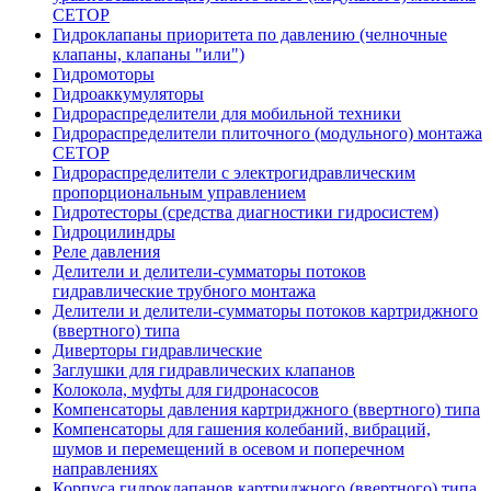
CETOP
Гидроклапаны приоритета по давлению (челночные
клапаны, клапаны "или")
Гидромоторы
Гидроаккумуляторы
Гидрораспределители для мобильной техники
Гидрораспределители плиточного (модульного) монтажа
СЕТОР
Гидрораспределители с электрогидравлическим
пропорциональным управлением
Гидротесторы (средства диагностики гидросистем)
Гидроцилиндры
Реле давления
Делители и делители-сумматоры потоков
гидравлические трубного монтажа
Делители и делители-сумматоры потоков картриджного
(ввертного) типа
Диверторы гидравлические
Заглушки для гидравлических клапанов
Колокола, муфты для гидронасосов
Компенсаторы давления картриджного (ввертного) типа
Компенсаторы для гашения колебаний, вибраций,
шумов и перемещений в осевом и поперечном
направлениях
Корпуса гидроклапанов картриджного (ввертного) типа