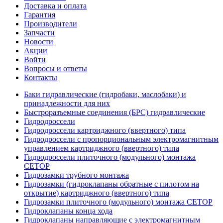
Доставка и оплата
Гарантия
Производители
Запчасти
Новости
Акции
Войти
Вопросы и ответы
Контакты
Баки гидравлические (гидробаки, маслобаки) и
принадлежности для них
Быстроразъемные соединения (БРС) гидравлические
Гидродроссели
Гидродроссели картриджного (ввертного) типа
Гидродроссели с пропорциональным электромагнитным
управлением картриджного (ввертного) типа
Гидродроссели плиточного (модульного) монтажа
CETOP
Гидрозамки трубного монтажа
Гидрозамки (гидроклапаны обратные с пилотом на
открытие) картриджного (ввертного) типа
Гидрозамки плиточного (модульного) монтажа CETOP
Гидроклапаны конца хода
Гидроклапаны направляющие с электромагнитным