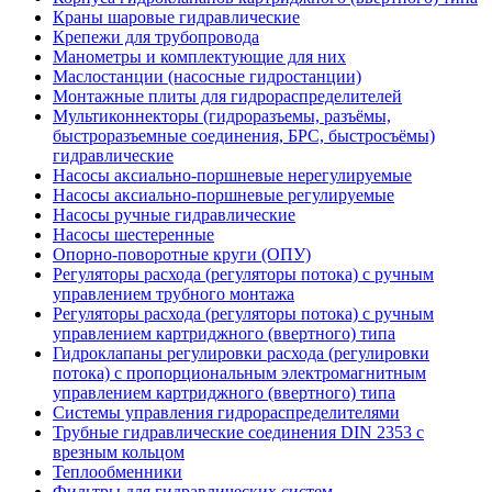
Краны шаровые гидравлические
Крепежи для трубопровода
Манометры и комплектующие для них
Маслостанции (насосные гидростанции)
Монтажные плиты для гидрораспределителей
Мультиконнекторы (гидроразъемы, разъёмы,
быстроразъемные соединения, БРС, быстросъёмы)
гидравлические
Насосы аксиально-поршневые нерегулируемые
Насосы аксиально-поршневые регулируемые
Насосы ручные гидравлические
Насосы шестеренные
Опорно-поворотные круги (ОПУ)
Регуляторы расхода (регуляторы потока) с ручным
управлением трубного монтажа
Регуляторы расхода (регуляторы потока) с ручным
управлением картриджного (ввертного) типа
Гидроклапаны регулировки расхода (регулировки
потока) с пропорциональным электромагнитным
управлением картриджного (ввертного) типа
Системы управления гидрораспределителями
Трубные гидравлические соединения DIN 2353 с
врезным кольцом
Теплообменники
Фильтры для гидравлических систем