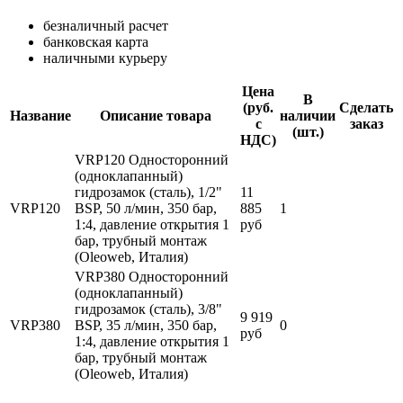
безналичный расчет
банковская карта
наличными курьеру
Цена
В
(руб.
Сделать
Название
Описание товара
наличии
с
заказ
(шт.)
НДС)
VRP120 Односторонний
(одноклапанный)
гидрозамок (сталь), 1/2"
11
VRP120
BSP, 50 л/мин, 350 бар,
885
1
1:4, давление открытия 1
руб
бар, трубный монтаж
(Oleoweb, Италия)
VRP380 Односторонний
(одноклапанный)
гидрозамок (сталь), 3/8"
9 919
VRP380
BSP, 35 л/мин, 350 бар,
0
руб
1:4, давление открытия 1
бар, трубный монтаж
(Oleoweb, Италия)