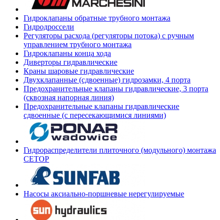
Гидроклапаны обратные трубного монтажа
Гидродроссели
Регуляторы расхода (регуляторы потока) с ручным
управлением трубного монтажа
Гидроклапаны конца хода
Диверторы гидравлические
Краны шаровые гидравлические
Двухклапанные (сдвоенные) гидрозамки, 4 порта
Предохранительные клапаны гидравлические, 3 порта
(сквозная напорная линия)
Предохранительные клапаны гидравлические
сдвоенные (с пересекающимися линиями)
Гидрораспределители плиточного (модульного) монтажа
СЕТОР
Насосы аксиально-поршневые нерегулируемые