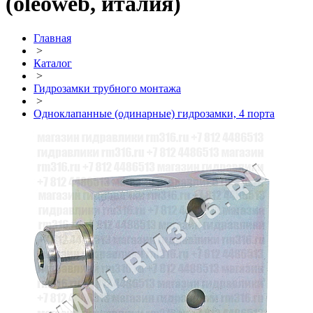
(oleoweb, италия)
Главная
>
Каталог
>
Гидрозамки трубного монтажа
>
Одноклапанные (одинарные) гидрозамки, 4 порта