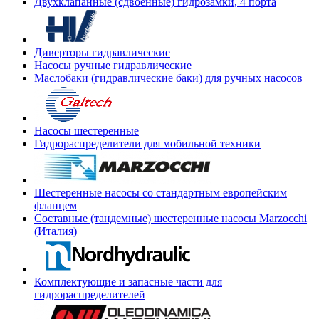
Двухклапанные (сдвоенные) гидрозамки, 4 порта
Диверторы гидравлические
Насосы ручные гидравлические
Маслобаки (гидравлические баки) для ручных насосов
Насосы шестеренные
Гидрораспределители для мобильной техники
Шестеренные насосы со стандартным европейским
фланцем
Составные (тандемные) шестеренные насосы Marzocchi
(Италия)
Комплектующие и запасные части для
гидрораспределителей