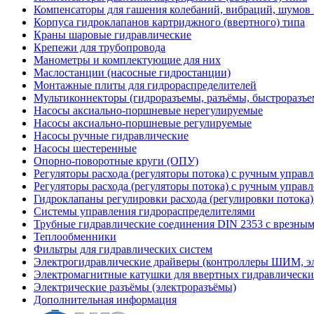
Компенсаторы для гашения колебаний, вибраций, шумов
Корпуса гидроклапанов картриджного (ввертного) типа
Краны шаровые гидравлические
Крепежи для трубопровода
Манометры и комплектующие для них
Маслостанции (насосные гидростанции)
Монтажные плиты для гидрораспределителей
Мультиконнекторы (гидроразъемы, разъёмы, быстроразъе
Насосы аксиально-поршневые нерегулируемые
Насосы аксиально-поршневые регулируемые
Насосы ручные гидравлические
Насосы шестеренные
Опорно-поворотные круги (ОПУ)
Регуляторы расхода (регуляторы потока) с ручным управ
Регуляторы расхода (регуляторы потока) с ручным управ
Гидроклапаны регулировки расхода (регулировки потока
Системы управления гидрораспределителями
Трубные гидравлические соединения DIN 2353 с врезны
Теплообменники
Фильтры для гидравлических систем
Электрогидравлические драйверы (контроллеры ШИМ, 
Электромагнитные катушки для ввертных гидравлически
Электрические разъёмы (электроразъёмы)
Дополнительная информация