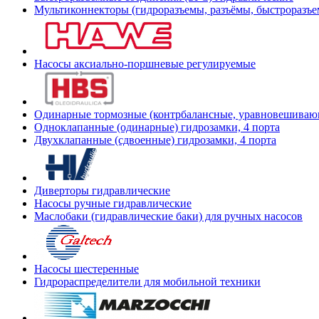
Мультиконнекторы (гидроразъемы, разъёмы, быстроразъе
Насосы аксиально-поршневые регулируемые
Одинарные тормозные (контрбалансные, уравновешиваю
Одноклапанные (одинарные) гидрозамки, 4 порта
Двухклапанные (сдвоенные) гидрозамки, 4 порта
Диверторы гидравлические
Насосы ручные гидравлические
Маслобаки (гидравлические баки) для ручных насосов
Насосы шестеренные
Гидрораспределители для мобильной техники