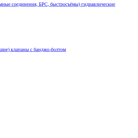
мные соединения, БРС, быстросъёмы) гидравлические
щие) клапаны с банджо-болтом