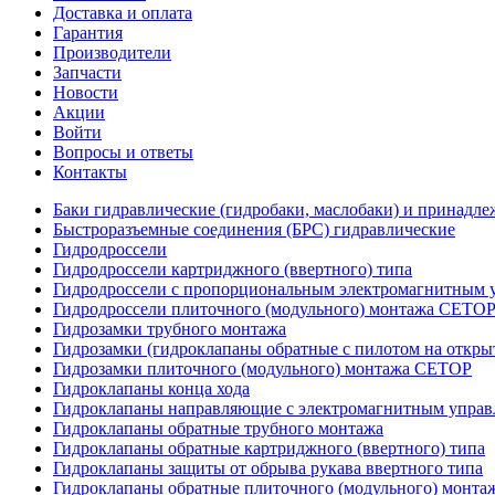
Доставка и оплата
Гарантия
Производители
Запчасти
Новости
Акции
Войти
Вопросы и ответы
Контакты
Баки гидравлические (гидробаки, маслобаки) и принадле
Быстроразъемные соединения (БРС) гидравлические
Гидродроссели
Гидродроссели картриджного (ввертного) типа
Гидродроссели с пропорциональным электромагнитным у
Гидродроссели плиточного (модульного) монтажа CETO
Гидрозамки трубного монтажа
Гидрозамки (гидроклапаны обратные с пилотом на открыт
Гидрозамки плиточного (модульного) монтажа CETOP
Гидроклапаны конца хода
Гидроклапаны направляющие с электромагнитным управл
Гидроклапаны обратные трубного монтажа
Гидроклапаны обратные картриджного (ввертного) типа
Гидроклапаны защиты от обрыва рукава ввертного типа
Гидроклапаны обратные плиточного (модульного) монт