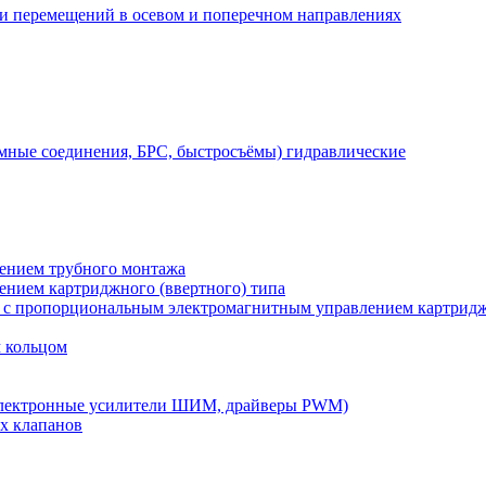
 и перемещений в осевом и поперечном направлениях
мные соединения, БРС, быстросъёмы) гидравлические
лением трубного монтажа
лением картриджного (ввертного) типа
) с пропорциональным электромагнитным управлением картридж
м кольцом
электронные усилители ШИМ, драйверы PWM)
х клапанов