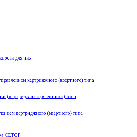
жности для них
правлением картриджного (ввертного) типа
P
ие) картриджного (ввертного) типа
ением картриджного (ввертного) типа
ажа CETOP