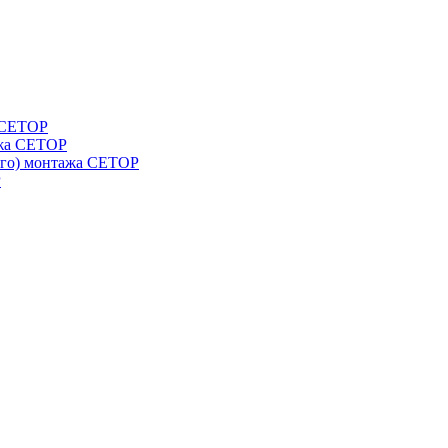
а СЕТОР
ажа CETOP
ого) монтажа CETOP
P