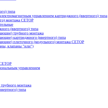
ого) типа
лектромагнитным управлением картриджного (ввертного) типа
ого) монтажа CETOP
тельные
ного (ввертного) типа
вающие) трубного монтажа
ающие) картриджного (ввертного) типа
вающие) плиточного (модульного) монтажа CETOP
аны, клапаны "или")
а СЕТОР
циональным управлением
 трубного монтажа
ввертного) типа