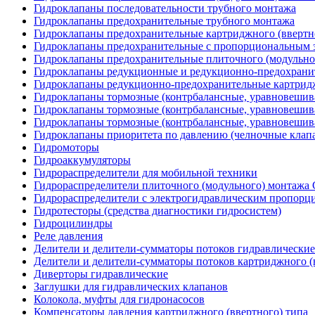
Гидроклапаны последовательности трубного монтажа
Гидроклапаны предохранительные трубного монтажа
Гидроклапаны предохранительные картриджного (ввертн
Гидроклапаны предохранительные с пропорциональным э
Гидроклапаны предохранительные плиточного (модульн
Гидроклапаны редукционные и редукционно-предохрани
Гидроклапаны редукционно-предохранительные картридж
Гидроклапаны тормозные (контрбалансные, уравновеши
Гидроклапаны тормозные (контрбалансные, уравновешив
Гидроклапаны тормозные (контрбалансные, уравновеши
Гидроклапаны приоритета по давлению (челночные клап
Гидромоторы
Гидроаккумуляторы
Гидрораспределители для мобильной техники
Гидрораспределители плиточного (модульного) монтаж
Гидрораспределители с электрогидравлическим пропор
Гидротесторы (средства диагностики гидросистем)
Гидроцилиндры
Реле давления
Делители и делители-сумматоры потоков гидравлические
Делители и делители-сумматоры потоков картриджного (
Диверторы гидравлические
Заглушки для гидравлических клапанов
Колокола, муфты для гидронасосов
Компенсаторы давления картриджного (ввертного) типа