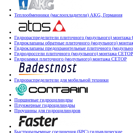
Теплообменники (маслоохладители) AKG, Германия
Гидрораспределители плиточного (модульного) монтаж
Гидроклапаны обратные плиточного (модульного) монт
Гидроклапаны предохранительные плиточного (модульн
Гидродроссели плиточного (модульного) монтажа CETO
Гидрозамки плиточного (модульного) монтажа CETOP
Гидрораспределители для мобильной техники
Поршневые гидроцилиндры
Плунжерные гидроцилиндры
Проушины для гидроцилиндров
Быстроразъемные соединения (БРС) гидравлические