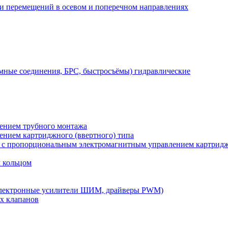
 и перемещений в осевом и поперечном направлениях
мные соединения, БРС, быстросъёмы) гидравлические
лением трубного монтажа
лением картриджного (ввертного) типа
) с пропорциональным электромагнитным управлением картридж
м кольцом
электронные усилители ШИМ, драйверы PWM)
х клапанов