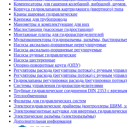
Компенсаторы для гашения колебаний, вибраций, шумов
Корпуса гидроклапанов картриджного (ввертного) типа
Краны шаровые гидравлические
Крепежи для трубопровода
Манометры и комплектующие для них
Маслостанции (насосные гидростанции)
Монтажные плиты для гидрораспределителей
Мультиконнекторы (гидроразъемы, разъёмы, быстроразъе
Насосы аксиально-поршневые нерегулируемые
Насосы аксиально-поршневые регулируемые
Насосы ручные гидравлические
Насосы шестеренные
Опорно-поворотные круги (ОПУ)
Регуляторы расхода (регуляторы потока) с ручным управ
Регуляторы расхода (регуляторы потока) с ручным управ
Гидроклапаны регулировки расхода (регулировки потока
Системы управления гидрораспределителями
Трубные гидравлические соединения DIN 2353 с врезны
Теплообменники
Фильтры для гидравлических систем
Электрогидравлические драйверы (контроллеры ШИМ, 
Электромагнитные катушки для ввертных гидравлически
Электрические разъёмы (электроразъёмы)
Дополнительная информация