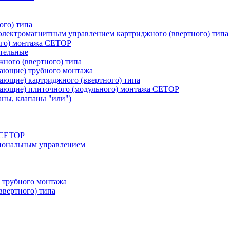
ого) типа
лектромагнитным управлением картриджного (ввертного) типа
ого) монтажа CETOP
тельные
ного (ввертного) типа
вающие) трубного монтажа
ающие) картриджного (ввертного) типа
вающие) плиточного (модульного) монтажа CETOP
аны, клапаны "или")
а СЕТОР
циональным управлением
 трубного монтажа
ввертного) типа