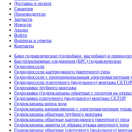
Доставка и оплата
Гарантия
Производители
Запчасти
Новости
Акции
Войти
Вопросы и ответы
Контакты
Баки гидравлические (гидробаки, маслобаки) и принадле
Быстроразъемные соединения (БРС) гидравлические
Гидродроссели
Гидродроссели картриджного (ввертного) типа
Гидродроссели с пропорциональным электромагнитным у
Гидродроссели плиточного (модульного) монтажа CETO
Гидрозамки трубного монтажа
Гидрозамки (гидроклапаны обратные с пилотом на открыт
Гидрозамки плиточного (модульного) монтажа CETOP
Гидроклапаны конца хода
Гидроклапаны направляющие с электромагнитным управл
Гидроклапаны обратные трубного монтажа
Гидроклапаны обратные картриджного (ввертного) типа
Гидроклапаны защиты от обрыва рукава ввертного типа
Гидроклапаны обратные плиточного (модульного) монт