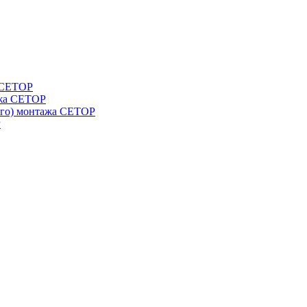
а СЕТОР
ажа CETOP
ого) монтажа CETOP
P