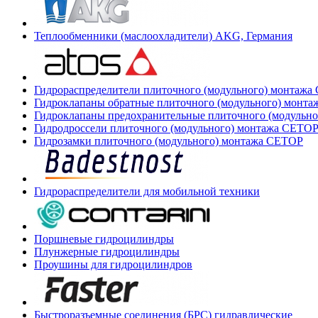
Теплообменники (маслоохладители) AKG, Германия
Гидрораспределители плиточного (модульного) монтаж
Гидроклапаны обратные плиточного (модульного) монт
Гидроклапаны предохранительные плиточного (модульн
Гидродроссели плиточного (модульного) монтажа CETO
Гидрозамки плиточного (модульного) монтажа CETOP
Гидрораспределители для мобильной техники
Поршневые гидроцилиндры
Плунжерные гидроцилиндры
Проушины для гидроцилиндров
Быстроразъемные соединения (БРС) гидравлические