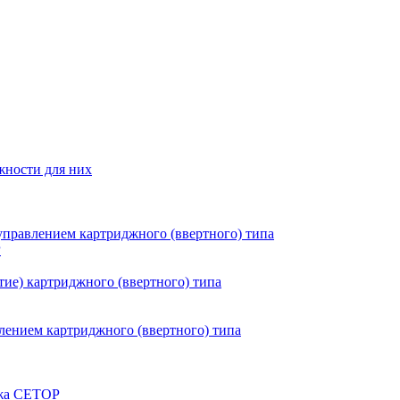
жности для них
правлением картриджного (ввертного) типа
P
ие) картриджного (ввертного) типа
ением картриджного (ввертного) типа
ажа CETOP