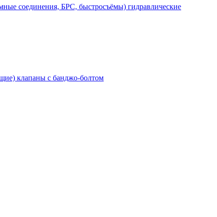
мные соединения, БРС, быстросъёмы) гидравлические
щие) клапаны с банджо-болтом