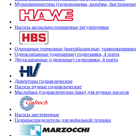
Мультиконнекторы (гидроразъемы, разъёмы, быстроразъе
Насосы аксиально-поршневые регулируемые
Одинарные тормозные (контрбалансные, уравновешиваю
Одноклапанные (одинарные) гидрозамки, 4 порта
Двухклапанные (сдвоенные) гидрозамки, 4 порта
Диверторы гидравлические
Насосы ручные гидравлические
Маслобаки (гидравлические баки) для ручных насосов
Насосы шестеренные
Гидрораспределители для мобильной техники