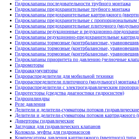
Гидроклапаны последовательности трубного монтажа
Гидроклапаны предохранительные трубного монтажа
Гидроклапаны предохранительные картриджного (ввертн
Гидроклапаны предохранительные с пропорциональным э
Гидроклапаны предохранительные плиточного (модульн
Гидроклапаны редукционные и редукционно-предохрани
Гидроклапаны редукционно-предохранительные картридж
Гидроклапаны тормозные (контрбалансные, уравновеши
Гидроклапаны тормозные (контрбалансные, уравновешив
Гидроклапаны тормозные (контрбалансные, уравновеши
Гидроклапаны приоритета по давлению (челночные клап
Гидромоторы
Гидроаккумуляторы
Гидрораспределители для мобильной техники
Гидрораспределители плиточного (модульного) монтаж
Гидрораспределители с электрогидравлическим пропор
Гидротесторы (средства диагностики гидросистем)
Гидроцилиндры
Реле давления
Делители и делители-сумматоры потоков гидравлические
Делители и делители-сумматоры потоков картриджного (
Диверторы гидравлические
Заглушки для гидравлических клапанов
Колокола, муфты для гидронасосов
Компенсаторы давления картриджного (ввертного) типа