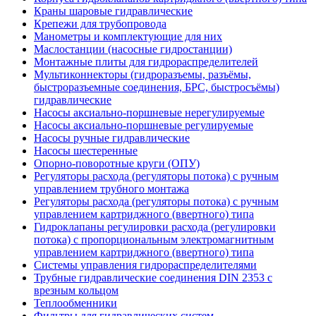
Краны шаровые гидравлические
Крепежи для трубопровода
Манометры и комплектующие для них
Маслостанции (насосные гидростанции)
Монтажные плиты для гидрораспределителей
Мультиконнекторы (гидроразъемы, разъёмы,
быстроразъемные соединения, БРС, быстросъёмы)
гидравлические
Насосы аксиально-поршневые нерегулируемые
Насосы аксиально-поршневые регулируемые
Насосы ручные гидравлические
Насосы шестеренные
Опорно-поворотные круги (ОПУ)
Регуляторы расхода (регуляторы потока) с ручным
управлением трубного монтажа
Регуляторы расхода (регуляторы потока) с ручным
управлением картриджного (ввертного) типа
Гидроклапаны регулировки расхода (регулировки
потока) с пропорциональным электромагнитным
управлением картриджного (ввертного) типа
Системы управления гидрораспределителями
Трубные гидравлические соединения DIN 2353 с
врезным кольцом
Теплообменники
Фильтры для гидравлических систем