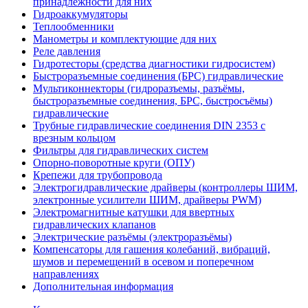
принадлежности для них
Гидроаккумуляторы
Теплообменники
Манометры и комплектующие для них
Реле давления
Гидротесторы (средства диагностики гидросистем)
Быстроразъемные соединения (БРС) гидравлические
Мультиконнекторы (гидроразъемы, разъёмы,
быстроразъемные соединения, БРС, быстросъёмы)
гидравлические
Трубные гидравлические соединения DIN 2353 с
врезным кольцом
Фильтры для гидравлических систем
Опорно-поворотные круги (ОПУ)
Крепежи для трубопровода
Электрогидравлические драйверы (контроллеры ШИМ,
электронные усилители ШИМ, драйверы PWM)
Электромагнитные катушки для ввертных
гидравлических клапанов
Электрические разъёмы (электроразъёмы)
Компенсаторы для гашения колебаний, вибраций,
шумов и перемещений в осевом и поперечном
направлениях
Дополнительная информация