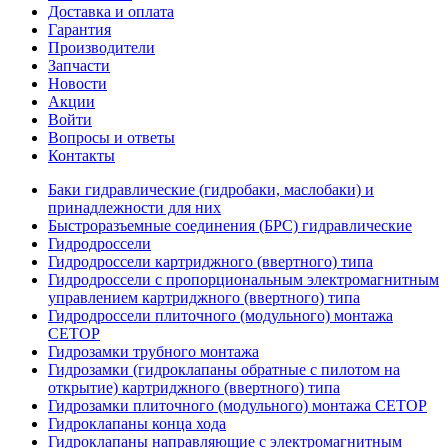
Доставка и оплата
Гарантия
Производители
Запчасти
Новости
Акции
Войти
Вопросы и ответы
Контакты
Баки гидравлические (гидробаки, маслобаки) и
принадлежности для них
Быстроразъемные соединения (БРС) гидравлические
Гидродроссели
Гидродроссели картриджного (ввертного) типа
Гидродроссели с пропорциональным электромагнитным
управлением картриджного (ввертного) типа
Гидродроссели плиточного (модульного) монтажа
CETOP
Гидрозамки трубного монтажа
Гидрозамки (гидроклапаны обратные с пилотом на
открытие) картриджного (ввертного) типа
Гидрозамки плиточного (модульного) монтажа CETOP
Гидроклапаны конца хода
Гидроклапаны направляющие с электромагнитным