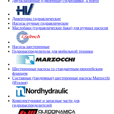
Двухклапанные (сдвоенные) гидрозамки, 4 порта
Диверторы гидравлические
Насосы ручные гидравлические
Маслобаки (гидравлические баки) для ручных насосов
Насосы шестеренные
Гидрораспределители для мобильной техники
Шестеренные насосы со стандартным европейским
фланцем
Составные (тандемные) шестеренные насосы Marzocchi
(Италия)
Комплектующие и запасные части для
гидрораспределителей