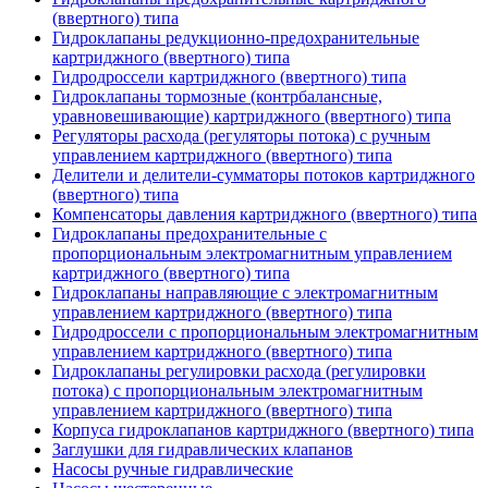
(ввертного) типа
Гидроклапаны редукционно-предохранительные
картриджного (ввертного) типа
Гидродроссели картриджного (ввертного) типа
Гидроклапаны тормозные (контрбалансные,
уравновешивающие) картриджного (ввертного) типа
Регуляторы расхода (регуляторы потока) с ручным
управлением картриджного (ввертного) типа
Делители и делители-сумматоры потоков картриджного
(ввертного) типа
Компенсаторы давления картриджного (ввертного) типа
Гидроклапаны предохранительные с
пропорциональным электромагнитным управлением
картриджного (ввертного) типа
Гидроклапаны направляющие с электромагнитным
управлением картриджного (ввертного) типа
Гидродроссели с пропорциональным электромагнитным
управлением картриджного (ввертного) типа
Гидроклапаны регулировки расхода (регулировки
потока) с пропорциональным электромагнитным
управлением картриджного (ввертного) типа
Корпуса гидроклапанов картриджного (ввертного) типа
Заглушки для гидравлических клапанов
Насосы ручные гидравлические