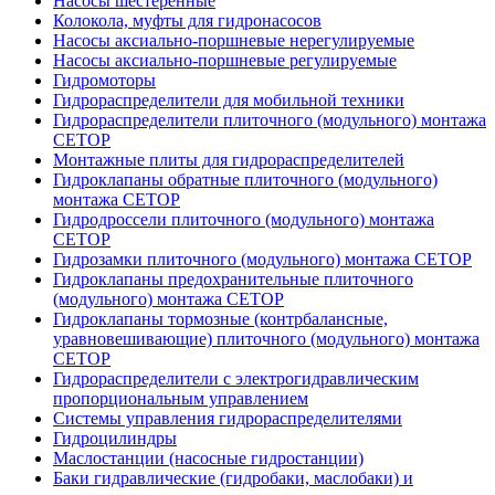
Насосы шестеренные
Колокола, муфты для гидронасосов
Насосы аксиально-поршневые нерегулируемые
Насосы аксиально-поршневые регулируемые
Гидромоторы
Гидрораспределители для мобильной техники
Гидрораспределители плиточного (модульного) монтажа
СЕТОР
Монтажные плиты для гидрораспределителей
Гидроклапаны обратные плиточного (модульного)
монтажа CETOP
Гидродроссели плиточного (модульного) монтажа
CETOP
Гидрозамки плиточного (модульного) монтажа CETOP
Гидроклапаны предохранительные плиточного
(модульного) монтажа CETOP
Гидроклапаны тормозные (контрбалансные,
уравновешивающие) плиточного (модульного) монтажа
CETOP
Гидрораспределители с электрогидравлическим
пропорциональным управлением
Системы управления гидрораспределителями
Гидроцилиндры
Маслостанции (насосные гидростанции)
Баки гидравлические (гидробаки, маслобаки) и