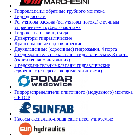
Гидроклапаны обратные трубного монтажа
Гидродроссели
Регуляторы расхода (регуляторы потока) с ручным
управлением трубного монтажа
Гидроклапаны конца хода
Диверторы гидравлические
Краны шаровые гидравлические
Двухклапанные (сдвоенные) гидрозамки, 4 порта
Предохранительные клапаны гидравлические, 3 порта
(сквозная напорная линия)
Предохранительные клапаны гидравлические
сдвоенные (с пересекающимися линиями)
Гидрораспределители плиточного (модульного) монтажа
СЕТОР
Насосы аксиально-поршневые нерегулируемые