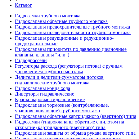
Каталог
Гидрозамки трубного монтажа
Гидроклапаны обратные трубного монтажа
Гидроклапаны предохранительные трубного монтажа
Гидроклапаны последовательности трубного монтажа
Гидроклапаны редукционные и редукционно-
предохранительные
Гидроклапаны приоритета по давлению (челночные
клапаны, клапаны "или")
Гидродроссели
Регуляторы расхода (регуляторы потока) с ручным
управлением трубного монтажа
Делители и делители-сумматоры потоков
гидравлические трубного монтажа
Гидроклапаны конца хода
Диверторы гидравлические
Краны шаровые гидравлические
Гидроклапаны тормозные (контрбалансные,
уравновешивающие) трубного монтажа
Гидроклапаны обратные картриджного (ввертного) типа
Гидрозамки (гидроклапаны обратные с пилотом на
открытие) картриджного (ввертного) типа
Гидроклапаны защиты от обрыва рукава ввертного типа
Гидроклапаны предохранительные картриджного