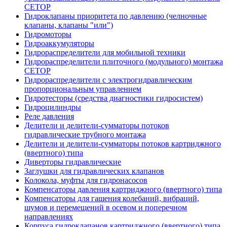
CETOP
Гидроклапаны приоритета по давлению (челночные
клапаны, клапаны "или")
Гидромоторы
Гидроаккумуляторы
Гидрораспределители для мобильной техники
Гидрораспределители плиточного (модульного) монтажа
СЕТОР
Гидрораспределители с электрогидравлическим
пропорциональным управлением
Гидротесторы (средства диагностики гидросистем)
Гидроцилиндры
Реле давления
Делители и делители-сумматоры потоков
гидравлические трубного монтажа
Делители и делители-сумматоры потоков картриджного
(ввертного) типа
Диверторы гидравлические
Заглушки для гидравлических клапанов
Колокола, муфты для гидронасосов
Компенсаторы давления картриджного (ввертного) типа
Компенсаторы для гашения колебаний, вибраций,
шумов и перемещений в осевом и поперечном
направлениях
Корпуса гидроклапанов картриджного (ввертного) типа