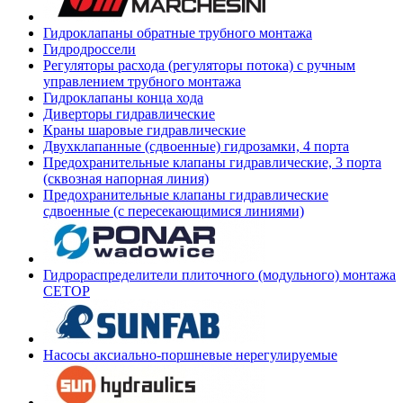
Гидроклапаны обратные трубного монтажа
Гидродроссели
Регуляторы расхода (регуляторы потока) с ручным
управлением трубного монтажа
Гидроклапаны конца хода
Диверторы гидравлические
Краны шаровые гидравлические
Двухклапанные (сдвоенные) гидрозамки, 4 порта
Предохранительные клапаны гидравлические, 3 порта
(сквозная напорная линия)
Предохранительные клапаны гидравлические
сдвоенные (с пересекающимися линиями)
Гидрораспределители плиточного (модульного) монтажа
СЕТОР
Насосы аксиально-поршневые нерегулируемые