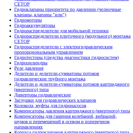
CETOP
Гидроклапаны приоритета по давлению (челночные
клапаны, клапаны "или")
Гидромоторы
Гидроаккумуляторы
Гидрораспределители для мобильной техники
Гидрораспределители плиточного (модульного) монтажа
СЕТОР
Гидрораспределители с электрогидравлическим
пропорциональным управлением
Гидротесторы (средства диагностики гидросистем)
Гидроцилиндры
Реле давления
Делители и делители-сумматоры потоков
гидравлические трубного монтажа
Делители и делители-сумматоры потоков картриджного
(ввертного) типа
Диверторы гидравлические
Заглушки для гидравлических клапанов
Колокола, муфты для гидронасосов
Компенсаторы давления картриджного (ввертного) типа
Компенсаторы для гашения колебаний, вибраций,
шумов и перемещений в осевом и поперечном
направлениях
Корпуса гидроклапанов картриджного (ввертного) типа