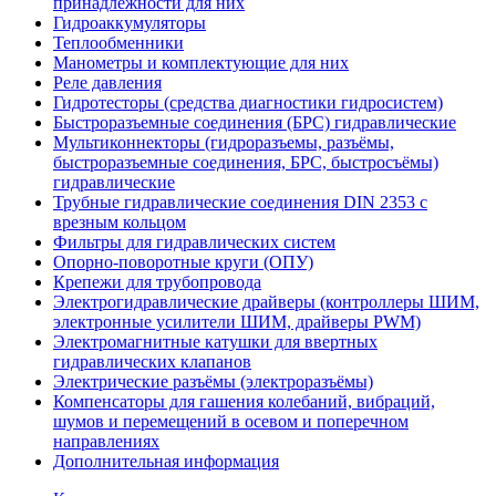
принадлежности для них
Гидроаккумуляторы
Теплообменники
Манометры и комплектующие для них
Реле давления
Гидротесторы (средства диагностики гидросистем)
Быстроразъемные соединения (БРС) гидравлические
Мультиконнекторы (гидроразъемы, разъёмы,
быстроразъемные соединения, БРС, быстросъёмы)
гидравлические
Трубные гидравлические соединения DIN 2353 с
врезным кольцом
Фильтры для гидравлических систем
Опорно-поворотные круги (ОПУ)
Крепежи для трубопровода
Электрогидравлические драйверы (контроллеры ШИМ,
электронные усилители ШИМ, драйверы PWM)
Электромагнитные катушки для ввертных
гидравлических клапанов
Электрические разъёмы (электроразъёмы)
Компенсаторы для гашения колебаний, вибраций,
шумов и перемещений в осевом и поперечном
направлениях
Дополнительная информация