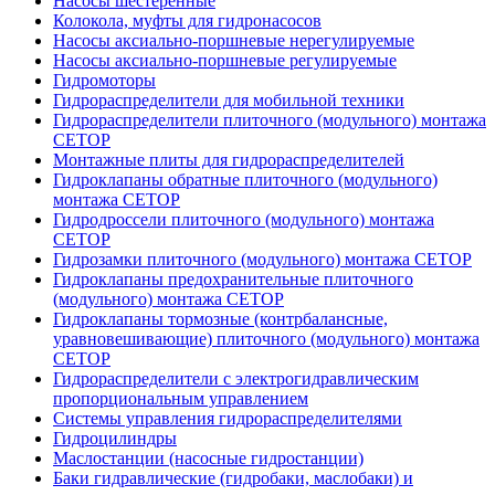
Насосы шестеренные
Колокола, муфты для гидронасосов
Насосы аксиально-поршневые нерегулируемые
Насосы аксиально-поршневые регулируемые
Гидромоторы
Гидрораспределители для мобильной техники
Гидрораспределители плиточного (модульного) монтажа
СЕТОР
Монтажные плиты для гидрораспределителей
Гидроклапаны обратные плиточного (модульного)
монтажа CETOP
Гидродроссели плиточного (модульного) монтажа
CETOP
Гидрозамки плиточного (модульного) монтажа CETOP
Гидроклапаны предохранительные плиточного
(модульного) монтажа CETOP
Гидроклапаны тормозные (контрбалансные,
уравновешивающие) плиточного (модульного) монтажа
CETOP
Гидрораспределители с электрогидравлическим
пропорциональным управлением
Системы управления гидрораспределителями
Гидроцилиндры
Маслостанции (насосные гидростанции)
Баки гидравлические (гидробаки, маслобаки) и