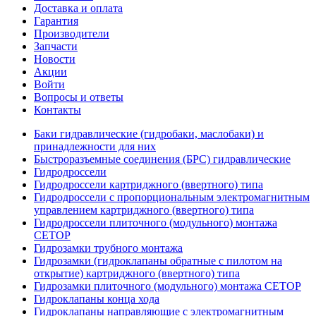
Доставка и оплата
Гарантия
Производители
Запчасти
Новости
Акции
Войти
Вопросы и ответы
Контакты
Баки гидравлические (гидробаки, маслобаки) и
принадлежности для них
Быстроразъемные соединения (БРС) гидравлические
Гидродроссели
Гидродроссели картриджного (ввертного) типа
Гидродроссели с пропорциональным электромагнитным
управлением картриджного (ввертного) типа
Гидродроссели плиточного (модульного) монтажа
CETOP
Гидрозамки трубного монтажа
Гидрозамки (гидроклапаны обратные с пилотом на
открытие) картриджного (ввертного) типа
Гидрозамки плиточного (модульного) монтажа CETOP
Гидроклапаны конца хода
Гидроклапаны направляющие с электромагнитным