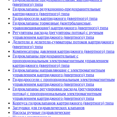
(ввертного) типа
Гидроклапаны редукционно-предохранительные
картриджного (ввертного) типа
Гидродроссели картриджного (ввертного) типа
Гидроклапаны тормозные (контрбалансные,
уравновешивающие) картриджного (ввертного) типа
Регуляторы расхода (регуляторы потока) с ручным
управлением картриджного (ввертного) типа
Делители и делители-сумматоры потоков картриджного
(ввертного) типа
Компенсаторы давления картриджного (ввертного) типа
Гидроклапаны предохранительные с
пропорциональным электромагнитным управлением
картриджного (ввертного) типа
Гидроклапаны направляющие с электромагнитным
управлением картриджного (ввертного) типа
Гидродроссели с пропорциональным электромагнитным
управлением картриджного (ввертного) типа
Гидроклапаны регулировки расхода (регулировки
потока) с пропорциональным электромагнитным
управлением картриджного (ввертного) типа
Корпуса гидроклапанов картриджного (ввертного) типа
Заглушки для гидравлических клапанов
Насосы ручные гидравлические