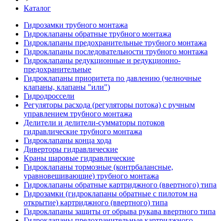
Каталог
Гидрозамки трубного монтажа
Гидроклапаны обратные трубного монтажа
Гидроклапаны предохранительные трубного монтажа
Гидроклапаны последовательности трубного монтажа
Гидроклапаны редукционные и редукционно-
предохранительные
Гидроклапаны приоритета по давлению (челночные
клапаны, клапаны "или")
Гидродроссели
Регуляторы расхода (регуляторы потока) с ручным
управлением трубного монтажа
Делители и делители-сумматоры потоков
гидравлические трубного монтажа
Гидроклапаны конца хода
Диверторы гидравлические
Краны шаровые гидравлические
Гидроклапаны тормозные (контрбалансные,
уравновешивающие) трубного монтажа
Гидроклапаны обратные картриджного (ввертного) типа
Гидрозамки (гидроклапаны обратные с пилотом на
открытие) картриджного (ввертного) типа
Гидроклапаны защиты от обрыва рукава ввертного типа
Гидроклапаны предохранительные картриджного