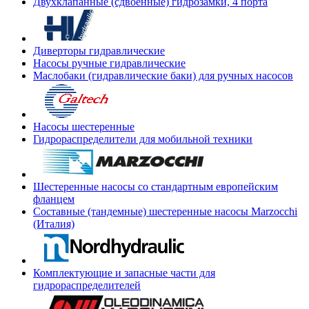
Двухклапанные (сдвоенные) гидрозамки, 4 порта
Диверторы гидравлические
Насосы ручные гидравлические
Маслобаки (гидравлические баки) для ручных насосов
Насосы шестеренные
Гидрораспределители для мобильной техники
Шестеренные насосы со стандартным европейским
фланцем
Составные (тандемные) шестеренные насосы Marzocchi
(Италия)
Комплектующие и запасные части для
гидрораспределителей