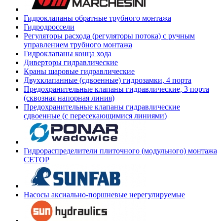
Гидроклапаны обратные трубного монтажа
Гидродроссели
Регуляторы расхода (регуляторы потока) с ручным
управлением трубного монтажа
Гидроклапаны конца хода
Диверторы гидравлические
Краны шаровые гидравлические
Двухклапанные (сдвоенные) гидрозамки, 4 порта
Предохранительные клапаны гидравлические, 3 порта
(сквозная напорная линия)
Предохранительные клапаны гидравлические
сдвоенные (с пересекающимися линиями)
Гидрораспределители плиточного (модульного) монтажа
СЕТОР
Насосы аксиально-поршневые нерегулируемые