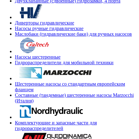
Двухклапанные (сдвоенные) гидрозамки, 4 порта
Диверторы гидравлические
Насосы ручные гидравлические
Маслобаки (гидравлические баки) для ручных насосов
Насосы шестеренные
Гидрораспределители для мобильной техники
Шестеренные насосы со стандартным европейским
фланцем
Составные (тандемные) шестеренные насосы Marzocchi
(Италия)
Комплектующие и запасные части для
гидрораспределителей