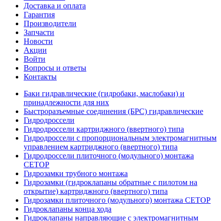
Доставка и оплата
Гарантия
Производители
Запчасти
Новости
Акции
Войти
Вопросы и ответы
Контакты
Баки гидравлические (гидробаки, маслобаки) и
принадлежности для них
Быстроразъемные соединения (БРС) гидравлические
Гидродроссели
Гидродроссели картриджного (ввертного) типа
Гидродроссели с пропорциональным электромагнитным
управлением картриджного (ввертного) типа
Гидродроссели плиточного (модульного) монтажа
CETOP
Гидрозамки трубного монтажа
Гидрозамки (гидроклапаны обратные с пилотом на
открытие) картриджного (ввертного) типа
Гидрозамки плиточного (модульного) монтажа CETOP
Гидроклапаны конца хода
Гидроклапаны направляющие с электромагнитным