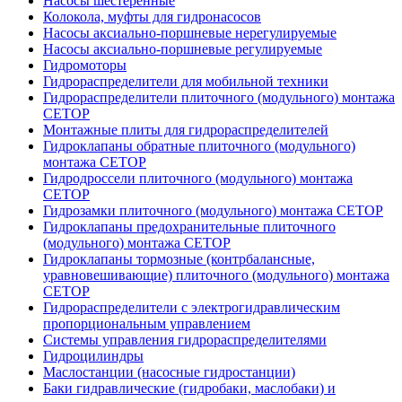
Насосы шестеренные
Колокола, муфты для гидронасосов
Насосы аксиально-поршневые нерегулируемые
Насосы аксиально-поршневые регулируемые
Гидромоторы
Гидрораспределители для мобильной техники
Гидрораспределители плиточного (модульного) монтажа
СЕТОР
Монтажные плиты для гидрораспределителей
Гидроклапаны обратные плиточного (модульного)
монтажа CETOP
Гидродроссели плиточного (модульного) монтажа
CETOP
Гидрозамки плиточного (модульного) монтажа CETOP
Гидроклапаны предохранительные плиточного
(модульного) монтажа CETOP
Гидроклапаны тормозные (контрбалансные,
уравновешивающие) плиточного (модульного) монтажа
CETOP
Гидрораспределители с электрогидравлическим
пропорциональным управлением
Системы управления гидрораспределителями
Гидроцилиндры
Маслостанции (насосные гидростанции)
Баки гидравлические (гидробаки, маслобаки) и