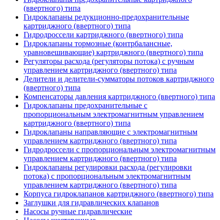
(ввертного) типа
Гидроклапаны редукционно-предохранительные
картриджного (ввертного) типа
Гидродроссели картриджного (ввертного) типа
Гидроклапаны тормозные (контрбалансные,
уравновешивающие) картриджного (ввертного) типа
Регуляторы расхода (регуляторы потока) с ручным
управлением картриджного (ввертного) типа
Делители и делители-сумматоры потоков картриджного
(ввертного) типа
Компенсаторы давления картриджного (ввертного) типа
Гидроклапаны предохранительные с
пропорциональным электромагнитным управлением
картриджного (ввертного) типа
Гидроклапаны направляющие с электромагнитным
управлением картриджного (ввертного) типа
Гидродроссели с пропорциональным электромагнитным
управлением картриджного (ввертного) типа
Гидроклапаны регулировки расхода (регулировки
потока) с пропорциональным электромагнитным
управлением картриджного (ввертного) типа
Корпуса гидроклапанов картриджного (ввертного) типа
Заглушки для гидравлических клапанов
Насосы ручные гидравлические