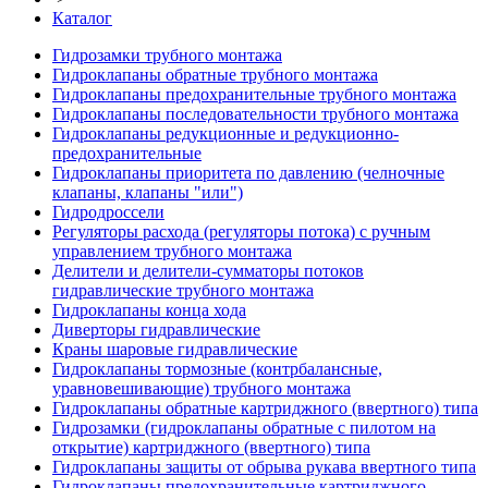
Каталог
Гидрозамки трубного монтажа
Гидроклапаны обратные трубного монтажа
Гидроклапаны предохранительные трубного монтажа
Гидроклапаны последовательности трубного монтажа
Гидроклапаны редукционные и редукционно-
предохранительные
Гидроклапаны приоритета по давлению (челночные
клапаны, клапаны "или")
Гидродроссели
Регуляторы расхода (регуляторы потока) с ручным
управлением трубного монтажа
Делители и делители-сумматоры потоков
гидравлические трубного монтажа
Гидроклапаны конца хода
Диверторы гидравлические
Краны шаровые гидравлические
Гидроклапаны тормозные (контрбалансные,
уравновешивающие) трубного монтажа
Гидроклапаны обратные картриджного (ввертного) типа
Гидрозамки (гидроклапаны обратные с пилотом на
открытие) картриджного (ввертного) типа
Гидроклапаны защиты от обрыва рукава ввертного типа
Гидроклапаны предохранительные картриджного