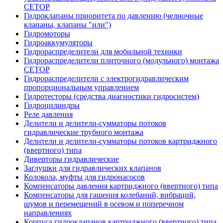
CETOP
Гидроклапаны приоритета по давлению (челночные
клапаны, клапаны "или")
Гидромоторы
Гидроаккумуляторы
Гидрораспределители для мобильной техники
Гидрораспределители плиточного (модульного) монтажа
СЕТОР
Гидрораспределители с электрогидравлическим
пропорциональным управлением
Гидротесторы (средства диагностики гидросистем)
Гидроцилиндры
Реле давления
Делители и делители-сумматоры потоков
гидравлические трубного монтажа
Делители и делители-сумматоры потоков картриджного
(ввертного) типа
Диверторы гидравлические
Заглушки для гидравлических клапанов
Колокола, муфты для гидронасосов
Компенсаторы давления картриджного (ввертного) типа
Компенсаторы для гашения колебаний, вибраций,
шумов и перемещений в осевом и поперечном
направлениях
Корпуса гидроклапанов картриджного (ввертного) типа