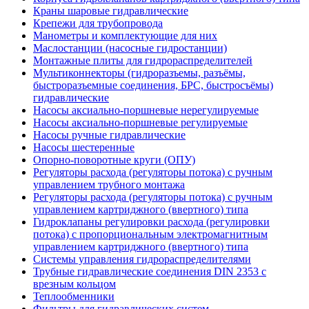
Краны шаровые гидравлические
Крепежи для трубопровода
Манометры и комплектующие для них
Маслостанции (насосные гидростанции)
Монтажные плиты для гидрораспределителей
Мультиконнекторы (гидроразъемы, разъёмы,
быстроразъемные соединения, БРС, быстросъёмы)
гидравлические
Насосы аксиально-поршневые нерегулируемые
Насосы аксиально-поршневые регулируемые
Насосы ручные гидравлические
Насосы шестеренные
Опорно-поворотные круги (ОПУ)
Регуляторы расхода (регуляторы потока) с ручным
управлением трубного монтажа
Регуляторы расхода (регуляторы потока) с ручным
управлением картриджного (ввертного) типа
Гидроклапаны регулировки расхода (регулировки
потока) с пропорциональным электромагнитным
управлением картриджного (ввертного) типа
Системы управления гидрораспределителями
Трубные гидравлические соединения DIN 2353 с
врезным кольцом
Теплообменники
Фильтры для гидравлических систем