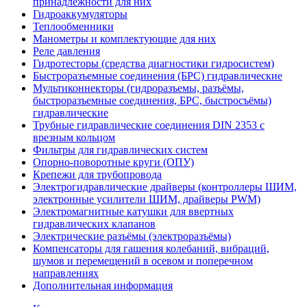
принадлежности для них
Гидроаккумуляторы
Теплообменники
Манометры и комплектующие для них
Реле давления
Гидротесторы (средства диагностики гидросистем)
Быстроразъемные соединения (БРС) гидравлические
Мультиконнекторы (гидроразъемы, разъёмы,
быстроразъемные соединения, БРС, быстросъёмы)
гидравлические
Трубные гидравлические соединения DIN 2353 с
врезным кольцом
Фильтры для гидравлических систем
Опорно-поворотные круги (ОПУ)
Крепежи для трубопровода
Электрогидравлические драйверы (контроллеры ШИМ,
электронные усилители ШИМ, драйверы PWM)
Электромагнитные катушки для ввертных
гидравлических клапанов
Электрические разъёмы (электроразъёмы)
Компенсаторы для гашения колебаний, вибраций,
шумов и перемещений в осевом и поперечном
направлениях
Дополнительная информация