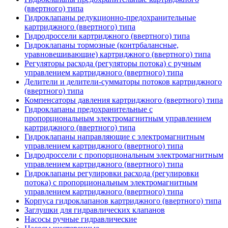
(ввертного) типа
Гидроклапаны редукционно-предохранительные
картриджного (ввертного) типа
Гидродроссели картриджного (ввертного) типа
Гидроклапаны тормозные (контрбалансные,
уравновешивающие) картриджного (ввертного) типа
Регуляторы расхода (регуляторы потока) с ручным
управлением картриджного (ввертного) типа
Делители и делители-сумматоры потоков картриджного
(ввертного) типа
Компенсаторы давления картриджного (ввертного) типа
Гидроклапаны предохранительные с
пропорциональным электромагнитным управлением
картриджного (ввертного) типа
Гидроклапаны направляющие с электромагнитным
управлением картриджного (ввертного) типа
Гидродроссели с пропорциональным электромагнитным
управлением картриджного (ввертного) типа
Гидроклапаны регулировки расхода (регулировки
потока) с пропорциональным электромагнитным
управлением картриджного (ввертного) типа
Корпуса гидроклапанов картриджного (ввертного) типа
Заглушки для гидравлических клапанов
Насосы ручные гидравлические