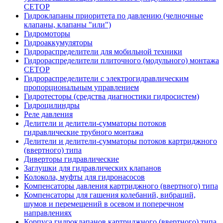
CETOP
Гидроклапаны приоритета по давлению (челночные
клапаны, клапаны "или")
Гидромоторы
Гидроаккумуляторы
Гидрораспределители для мобильной техники
Гидрораспределители плиточного (модульного) монтажа
СЕТОР
Гидрораспределители с электрогидравлическим
пропорциональным управлением
Гидротесторы (средства диагностики гидросистем)
Гидроцилиндры
Реле давления
Делители и делители-сумматоры потоков
гидравлические трубного монтажа
Делители и делители-сумматоры потоков картриджного
(ввертного) типа
Диверторы гидравлические
Заглушки для гидравлических клапанов
Колокола, муфты для гидронасосов
Компенсаторы давления картриджного (ввертного) типа
Компенсаторы для гашения колебаний, вибраций,
шумов и перемещений в осевом и поперечном
направлениях
Корпуса гидроклапанов картриджного (ввертного) типа