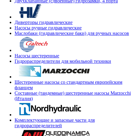
Двухклапанные (сдвоенные) гидрозамки, 4 порта
Диверторы гидравлические
Насосы ручные гидравлические
Маслобаки (гидравлические баки) для ручных насосов
Насосы шестеренные
Гидрораспределители для мобильной техники
Шестеренные насосы со стандартным европейским
фланцем
Составные (тандемные) шестеренные насосы Marzocchi
(Италия)
Комплектующие и запасные части для
гидрораспределителей