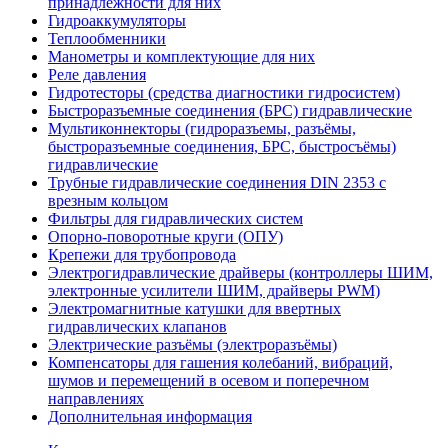
принадлежности для них
Гидроаккумуляторы
Теплообменники
Манометры и комплектующие для них
Реле давления
Гидротесторы (средства диагностики гидросистем)
Быстроразъемные соединения (БРС) гидравлические
Мультиконнекторы (гидроразъемы, разъёмы,
быстроразъемные соединения, БРС, быстросъёмы)
гидравлические
Трубные гидравлические соединения DIN 2353 с
врезным кольцом
Фильтры для гидравлических систем
Опорно-поворотные круги (ОПУ)
Крепежи для трубопровода
Электрогидравлические драйверы (контроллеры ШИМ,
электронные усилители ШИМ, драйверы PWM)
Электромагнитные катушки для ввертных
гидравлических клапанов
Электрические разъёмы (электроразъёмы)
Компенсаторы для гашения колебаний, вибраций,
шумов и перемещений в осевом и поперечном
направлениях
Дополнительная информация