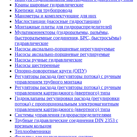
Краны шаровые гидравлические
Крепежи для трубопровода
Манометры и комплектующие для них
Маслостанции (насосные гидростанции)
Монтажные плиты для гидрораспределителей
Мультиконнекторы (гидроразъемы, разъёмы,
быстроразъемные соединения, БРС, быстросъёмы)
гидравлические
Насосы аксиально-поршневые нерегулируемые
Насосы аксиально-поршневые регулируемые
Насосы ручные гидравлические
Насосы шестеренные
Опорно-поворотные круги (ОПУ)
Регуляторы расхода (регуляторы потока) с ручным
управлением трубного монтажа
Регуляторы расхода (регуляторы потока) с ручным
управлением картриджного (ввертного) типа
Гидроклапаны регулировки расхода (регулировки
потока) с пропорциональным электромагнитным
управлением картриджного (ввертного) типа
Системы управления гидрораспределителями
Трубные гидравлические соединения DIN 2353 с
врезным кольцом
Теплообменники
Фильтры для гидравлических систем