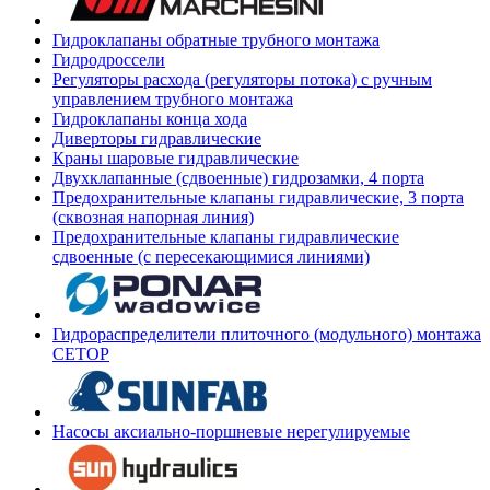
Гидроклапаны обратные трубного монтажа
Гидродроссели
Регуляторы расхода (регуляторы потока) с ручным
управлением трубного монтажа
Гидроклапаны конца хода
Диверторы гидравлические
Краны шаровые гидравлические
Двухклапанные (сдвоенные) гидрозамки, 4 порта
Предохранительные клапаны гидравлические, 3 порта
(сквозная напорная линия)
Предохранительные клапаны гидравлические
сдвоенные (с пересекающимися линиями)
Гидрораспределители плиточного (модульного) монтажа
СЕТОР
Насосы аксиально-поршневые нерегулируемые