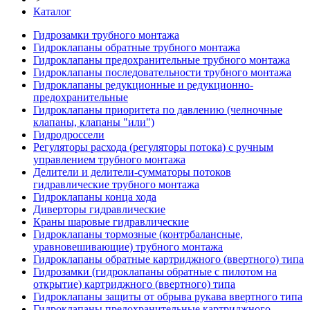
Каталог
Гидрозамки трубного монтажа
Гидроклапаны обратные трубного монтажа
Гидроклапаны предохранительные трубного монтажа
Гидроклапаны последовательности трубного монтажа
Гидроклапаны редукционные и редукционно-
предохранительные
Гидроклапаны приоритета по давлению (челночные
клапаны, клапаны "или")
Гидродроссели
Регуляторы расхода (регуляторы потока) с ручным
управлением трубного монтажа
Делители и делители-сумматоры потоков
гидравлические трубного монтажа
Гидроклапаны конца хода
Диверторы гидравлические
Краны шаровые гидравлические
Гидроклапаны тормозные (контрбалансные,
уравновешивающие) трубного монтажа
Гидроклапаны обратные картриджного (ввертного) типа
Гидрозамки (гидроклапаны обратные с пилотом на
открытие) картриджного (ввертного) типа
Гидроклапаны защиты от обрыва рукава ввертного типа
Гидроклапаны предохранительные картриджного