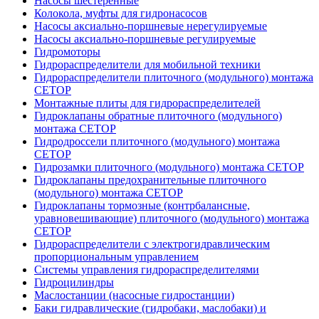
Насосы шестеренные
Колокола, муфты для гидронасосов
Насосы аксиально-поршневые нерегулируемые
Насосы аксиально-поршневые регулируемые
Гидромоторы
Гидрораспределители для мобильной техники
Гидрораспределители плиточного (модульного) монтажа
СЕТОР
Монтажные плиты для гидрораспределителей
Гидроклапаны обратные плиточного (модульного)
монтажа CETOP
Гидродроссели плиточного (модульного) монтажа
CETOP
Гидрозамки плиточного (модульного) монтажа CETOP
Гидроклапаны предохранительные плиточного
(модульного) монтажа CETOP
Гидроклапаны тормозные (контрбалансные,
уравновешивающие) плиточного (модульного) монтажа
CETOP
Гидрораспределители с электрогидравлическим
пропорциональным управлением
Системы управления гидрораспределителями
Гидроцилиндры
Маслостанции (насосные гидростанции)
Баки гидравлические (гидробаки, маслобаки) и