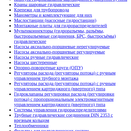
Краны шаровые гидравлические
Крепежи для трубопровода
Манометры и комплектующие для них
Маслостанции (насосные гидростанции)
Монтажные плиты для гидрораспределителей
Мультиконнекторы (гидроразъемы, разъёмы,
быстроразъемные соединения, БРС, быстросъёмы)
гидравлические
Насосы аксиально-поршневые нерегулируемые
Насосы аксиально-поршневые регулируемые
Насосы ручные гидравлические
Насосы шестеренные
Опорно-поворотные круги (ОПУ)
Регуляторы расхода (регуляторы потока) с ручным
управлением трубного монтажа
Регуляторы расхода (регуляторы потока) с ручным
управлением картриджного (ввертного) типа
Гидроклапаны регулировки расхода (регулировки
потока) с пропорциональным электромагнитным
управлением картриджного (ввертного) типа
Системы управления гидрораспределителями
Трубные гидравлические соединения DIN 2353 с
врезным кольцом
Теплообменники
Фильтры для гидравлических систем