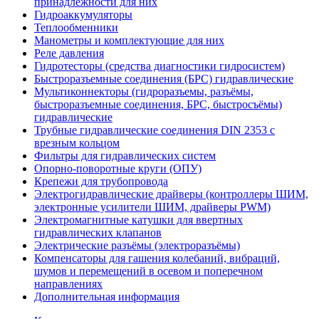
принадлежности для них
Гидроаккумуляторы
Теплообменники
Манометры и комплектующие для них
Реле давления
Гидротесторы (средства диагностики гидросистем)
Быстроразъемные соединения (БРС) гидравлические
Мультиконнекторы (гидроразъемы, разъёмы,
быстроразъемные соединения, БРС, быстросъёмы)
гидравлические
Трубные гидравлические соединения DIN 2353 с
врезным кольцом
Фильтры для гидравлических систем
Опорно-поворотные круги (ОПУ)
Крепежи для трубопровода
Электрогидравлические драйверы (контроллеры ШИМ,
электронные усилители ШИМ, драйверы PWM)
Электромагнитные катушки для ввертных
гидравлических клапанов
Электрические разъёмы (электроразъёмы)
Компенсаторы для гашения колебаний, вибраций,
шумов и перемещений в осевом и поперечном
направлениях
Дополнительная информация