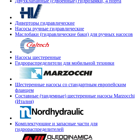
Двухклапанные (сдвоенные) гидрозамки, 4 порта
Диверторы гидравлические
Насосы ручные гидравлические
Маслобаки (гидравлические баки) для ручных насосов
Насосы шестеренные
Гидрораспределители для мобильной техники
Шестеренные насосы со стандартным европейским
фланцем
Составные (тандемные) шестеренные насосы Marzocchi
(Италия)
Комплектующие и запасные части для
гидрораспределителей