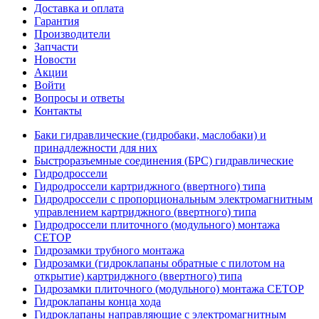
Доставка и оплата
Гарантия
Производители
Запчасти
Новости
Акции
Войти
Вопросы и ответы
Контакты
Баки гидравлические (гидробаки, маслобаки) и
принадлежности для них
Быстроразъемные соединения (БРС) гидравлические
Гидродроссели
Гидродроссели картриджного (ввертного) типа
Гидродроссели с пропорциональным электромагнитным
управлением картриджного (ввертного) типа
Гидродроссели плиточного (модульного) монтажа
CETOP
Гидрозамки трубного монтажа
Гидрозамки (гидроклапаны обратные с пилотом на
открытие) картриджного (ввертного) типа
Гидрозамки плиточного (модульного) монтажа CETOP
Гидроклапаны конца хода
Гидроклапаны направляющие с электромагнитным