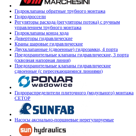
Гидроклапаны обратные трубного монтажа
Гидродроссели
Регуляторы расхода (регуляторы потока) с ручным
управлением трубного монтажа
Гидроклапаны конца хода
Диверторы гидравлические
Краны шаровые гидравлические
Двухклапанные (сдвоенные) гидрозамки, 4 порта
Предохранительные клапаны гидравлические, 3 порта
(сквозная напорная линия)
Предохранительные клапаны гидравлические
сдвоенные (с пересекающимися линиями)
Гидрораспределители плиточного (модульного) монтажа
СЕТОР
Насосы аксиально-поршневые нерегулируемые