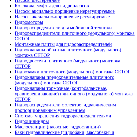
Насосы шестеренные
Колокола, муфты для гидронасосов
Насосы аксиально-поршневые нерегулируемые
Насосы аксиально-поршневые регулируемые
Гидромоторы
Гидрораспределители для мобильной техники
Гидрораспределители плиточного (модульного) монтажа
СЕТОР
Монтажные плиты для гидрораспределителей
Гидроклапаны обратные плиточного (модульного)
монтажа CETOP
Гидродроссели плиточного (модульного) монтажа
CETOP
Гидрозамки плиточного (модульного) монтажа CETOP
Гидроклапаны предохранительные плиточного
(модульного) монтажа CETOP
Гидроклапаны тормозные (контрбалансные,
уравновешивающие) плиточного (модульного) монтажа
CETOP
Гидрораспределители с электрогидравлическим
пропорциональным управлением
Системы управления гидрораспределителями
Гидроцилиндры
Маслостанции (насосные гидростанции)
Баки гидравлические (гидробаки, маслобаки) и