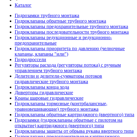
Каталог
Гидрозамки трубного монтажа
Гидроклапаны обратные трубного монтажа
Гидроклапаны предохранительные трубного монтажа
Гидроклапаны последовательности трубного монтажа
Гидроклапаны редукционные и редукционно-
предохранительные
Гидроклапаны приоритета по давлению (челночные
клапаны, клапаны "или")
Гидродроссели
Регуляторы расхода (регуляторы потока) с ручным
управлением трубного монтажа
Делители и делители-сумматоры потоков
гидравлические трубного монтажа
Гидроклапаны конца хода
Диверторы гидравлические
Краны шаровые гидравлические
Гидроклапаны тормозные (контрбалансные,
уравновешивающие) трубного монтажа
Гидроклапаны обратные картриджного (ввертного) типа
Гидрозамки (гидроклапаны обратные с пилотом на
открытие) картриджного (ввертного) типа
Гидроклапаны защиты от обрыва рукава ввертного типа
Гидроклапаны предохранительные картриджного