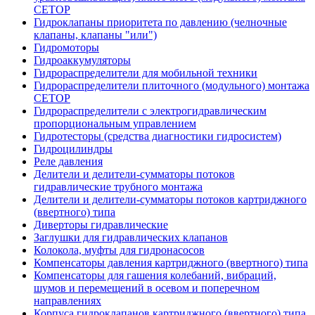
CETOP
Гидроклапаны приоритета по давлению (челночные
клапаны, клапаны "или")
Гидромоторы
Гидроаккумуляторы
Гидрораспределители для мобильной техники
Гидрораспределители плиточного (модульного) монтажа
СЕТОР
Гидрораспределители с электрогидравлическим
пропорциональным управлением
Гидротесторы (средства диагностики гидросистем)
Гидроцилиндры
Реле давления
Делители и делители-сумматоры потоков
гидравлические трубного монтажа
Делители и делители-сумматоры потоков картриджного
(ввертного) типа
Диверторы гидравлические
Заглушки для гидравлических клапанов
Колокола, муфты для гидронасосов
Компенсаторы давления картриджного (ввертного) типа
Компенсаторы для гашения колебаний, вибраций,
шумов и перемещений в осевом и поперечном
направлениях
Корпуса гидроклапанов картриджного (ввертного) типа