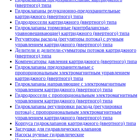
(ввертного) типа
Гидроклапаны редукционно-предохранительные
картриджного (ввертного) типа
Гидродроссели картриджного (ввертного) типа
Гидроклапаны тормозные (контрбалансные,
уравновешивающие) картриджного (ввертного) типа
Регуляторы расхода (регуляторы потока) с ручным
управлением картриджного (ввертного) типа
Делители и делители-сумматоры потоков картриджного
(ввертного) типа
Компенсаторы давления картриджного (ввертного) типа
Гидроклапаны предохранительные с
пропорциональным электромагнитным управлением
картриджного (ввертного) типа
Гидроклапаны направляющие с электромагнитным
управлением картриджного (ввертного) типа
Гидродроссели с пропорциональным электромагнитным
управлением картриджного (ввертного) типа
Гидроклапаны регулировки расхода (регулировки
потока) с пропорциональным электромагнитным
управлением картриджного (ввертного) типа
Корпуса гидроклапанов картриджного (ввертного) типа
Заглушки для гидравлических клапанов
Насосы ручные гидравлические