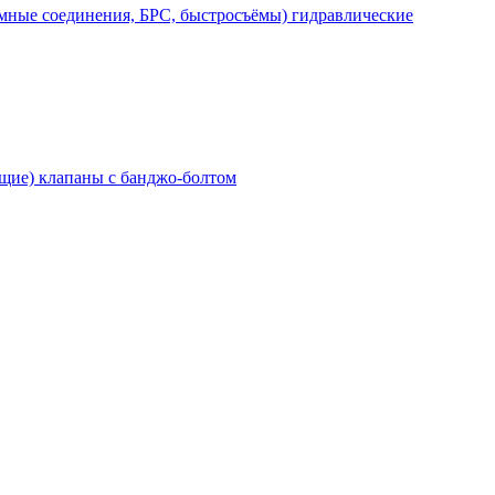
мные соединения, БРС, быстросъёмы) гидравлические
щие) клапаны с банджо-болтом