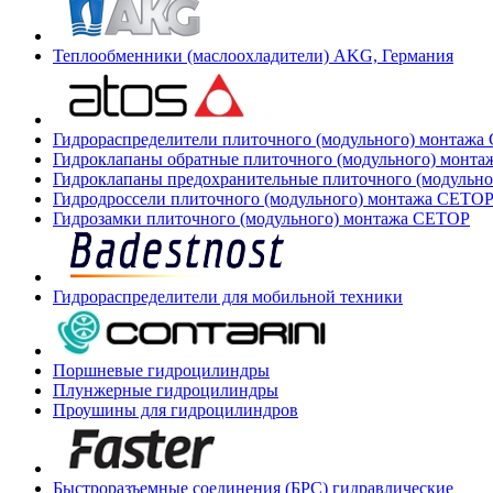
Теплообменники (маслоохладители) AKG, Германия
Гидрораспределители плиточного (модульного) монтаж
Гидроклапаны обратные плиточного (модульного) монт
Гидроклапаны предохранительные плиточного (модульн
Гидродроссели плиточного (модульного) монтажа CETO
Гидрозамки плиточного (модульного) монтажа CETOP
Гидрораспределители для мобильной техники
Поршневые гидроцилиндры
Плунжерные гидроцилиндры
Проушины для гидроцилиндров
Быстроразъемные соединения (БРС) гидравлические