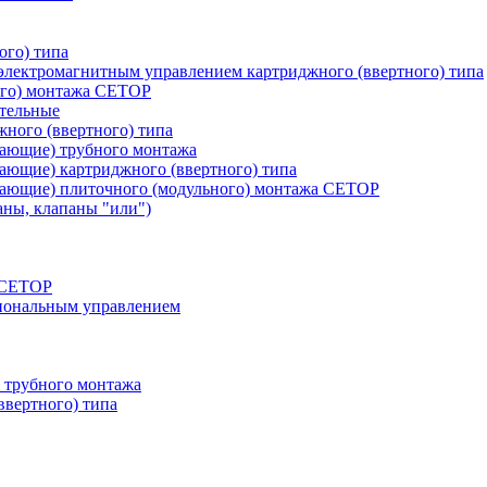
ого) типа
лектромагнитным управлением картриджного (ввертного) типа
ого) монтажа CETOP
тельные
ного (ввертного) типа
вающие) трубного монтажа
ающие) картриджного (ввертного) типа
вающие) плиточного (модульного) монтажа CETOP
аны, клапаны "или")
а СЕТОР
циональным управлением
 трубного монтажа
ввертного) типа