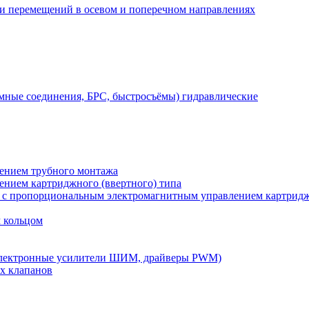
 и перемещений в осевом и поперечном направлениях
мные соединения, БРС, быстросъёмы) гидравлические
лением трубного монтажа
лением картриджного (ввертного) типа
) с пропорциональным электромагнитным управлением картридж
м кольцом
электронные усилители ШИМ, драйверы PWM)
х клапанов