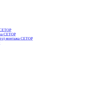
а СЕТОР
ажа CETOP
ого) монтажа CETOP
P