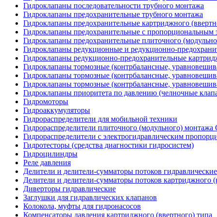
Гидроклапаны последовательности трубного монтажа
Гидроклапаны предохранительные трубного монтажа
Гидроклапаны предохранительные картриджного (ввертн
Гидроклапаны предохранительные с пропорциональным э
Гидроклапаны предохранительные плиточного (модульн
Гидроклапаны редукционные и редукционно-предохрани
Гидроклапаны редукционно-предохранительные картридж
Гидроклапаны тормозные (контрбалансные, уравновеши
Гидроклапаны тормозные (контрбалансные, уравновешив
Гидроклапаны тормозные (контрбалансные, уравновеши
Гидроклапаны приоритета по давлению (челночные клап
Гидромоторы
Гидроаккумуляторы
Гидрораспределители для мобильной техники
Гидрораспределители плиточного (модульного) монтаж
Гидрораспределители с электрогидравлическим пропор
Гидротесторы (средства диагностики гидросистем)
Гидроцилиндры
Реле давления
Делители и делители-сумматоры потоков гидравлические
Делители и делители-сумматоры потоков картриджного (
Диверторы гидравлические
Заглушки для гидравлических клапанов
Колокола, муфты для гидронасосов
Компенсаторы давления картриджного (ввертного) типа