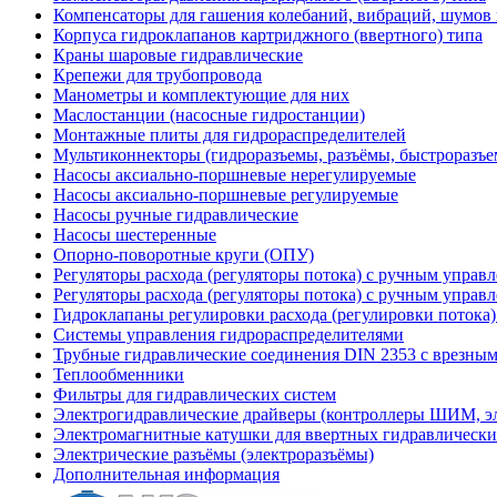
Компенсаторы для гашения колебаний, вибраций, шумов
Корпуса гидроклапанов картриджного (ввертного) типа
Краны шаровые гидравлические
Крепежи для трубопровода
Манометры и комплектующие для них
Маслостанции (насосные гидростанции)
Монтажные плиты для гидрораспределителей
Мультиконнекторы (гидроразъемы, разъёмы, быстроразъе
Насосы аксиально-поршневые нерегулируемые
Насосы аксиально-поршневые регулируемые
Насосы ручные гидравлические
Насосы шестеренные
Опорно-поворотные круги (ОПУ)
Регуляторы расхода (регуляторы потока) с ручным управ
Регуляторы расхода (регуляторы потока) с ручным управ
Гидроклапаны регулировки расхода (регулировки потока
Системы управления гидрораспределителями
Трубные гидравлические соединения DIN 2353 с врезны
Теплообменники
Фильтры для гидравлических систем
Электрогидравлические драйверы (контроллеры ШИМ, 
Электромагнитные катушки для ввертных гидравлически
Электрические разъёмы (электроразъёмы)
Дополнительная информация