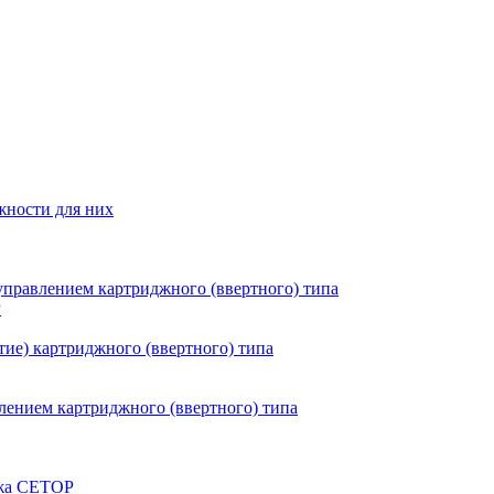
жности для них
правлением картриджного (ввертного) типа
P
ие) картриджного (ввертного) типа
ением картриджного (ввертного) типа
ажа CETOP