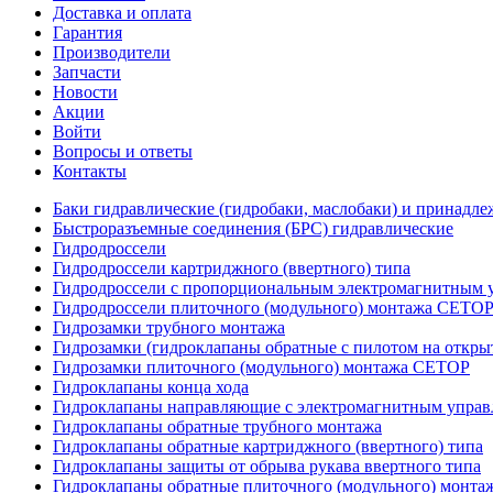
Доставка и оплата
Гарантия
Производители
Запчасти
Новости
Акции
Войти
Вопросы и ответы
Контакты
Баки гидравлические (гидробаки, маслобаки) и принадле
Быстроразъемные соединения (БРС) гидравлические
Гидродроссели
Гидродроссели картриджного (ввертного) типа
Гидродроссели с пропорциональным электромагнитным у
Гидродроссели плиточного (модульного) монтажа CETO
Гидрозамки трубного монтажа
Гидрозамки (гидроклапаны обратные с пилотом на открыт
Гидрозамки плиточного (модульного) монтажа CETOP
Гидроклапаны конца хода
Гидроклапаны направляющие с электромагнитным управл
Гидроклапаны обратные трубного монтажа
Гидроклапаны обратные картриджного (ввертного) типа
Гидроклапаны защиты от обрыва рукава ввертного типа
Гидроклапаны обратные плиточного (модульного) монт