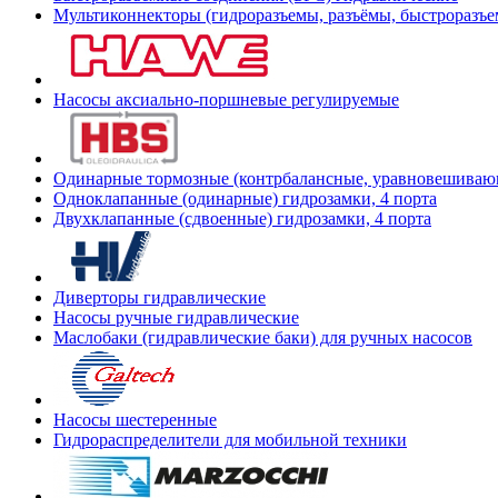
Мультиконнекторы (гидроразъемы, разъёмы, быстроразъе
Насосы аксиально-поршневые регулируемые
Одинарные тормозные (контрбалансные, уравновешиваю
Одноклапанные (одинарные) гидрозамки, 4 порта
Двухклапанные (сдвоенные) гидрозамки, 4 порта
Диверторы гидравлические
Насосы ручные гидравлические
Маслобаки (гидравлические баки) для ручных насосов
Насосы шестеренные
Гидрораспределители для мобильной техники