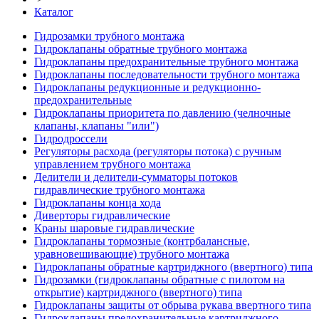
Каталог
Гидрозамки трубного монтажа
Гидроклапаны обратные трубного монтажа
Гидроклапаны предохранительные трубного монтажа
Гидроклапаны последовательности трубного монтажа
Гидроклапаны редукционные и редукционно-
предохранительные
Гидроклапаны приоритета по давлению (челночные
клапаны, клапаны "или")
Гидродроссели
Регуляторы расхода (регуляторы потока) с ручным
управлением трубного монтажа
Делители и делители-сумматоры потоков
гидравлические трубного монтажа
Гидроклапаны конца хода
Диверторы гидравлические
Краны шаровые гидравлические
Гидроклапаны тормозные (контрбалансные,
уравновешивающие) трубного монтажа
Гидроклапаны обратные картриджного (ввертного) типа
Гидрозамки (гидроклапаны обратные с пилотом на
открытие) картриджного (ввертного) типа
Гидроклапаны защиты от обрыва рукава ввертного типа
Гидроклапаны предохранительные картриджного