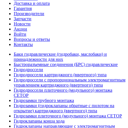
Доставка и оплата
Гарантия
Производители
Запчасти
Новости
Акции
Войти
Вопросы и ответы
Контакты
Баки гидравлические (гидробаки, маслобаки) и
принадлежности для них
Быстроразъемные соединения (БРС) гидравлические
Гидродроссели
Гидродроссели картриджного (ввертного) типа
Гидродроссели с пропорциональным электромагнитным
управлением картриджного (ввертного) типа
Гидродроссели плиточного (модульного) монтажа
CETOP
Гидрозамки трубного монтажа
Гидрозамки (гидроклапаны обратные с пилотом на
открытие) картриджного (ввертного) типа
Гидрозамки плиточного (модульного) монтажа CETOP
Гидроклапаны конца хода
Гидроклапаны направляющие с электромагнитным