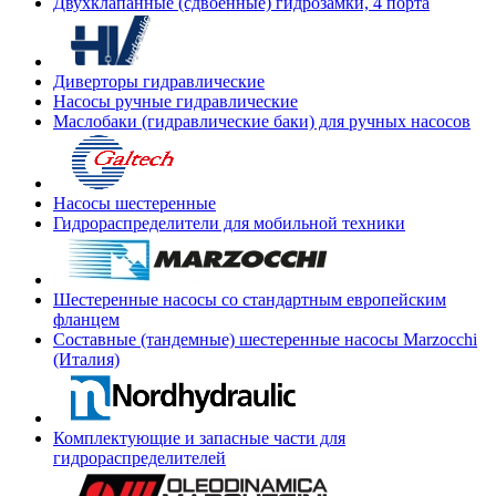
Двухклапанные (сдвоенные) гидрозамки, 4 порта
Диверторы гидравлические
Насосы ручные гидравлические
Маслобаки (гидравлические баки) для ручных насосов
Насосы шестеренные
Гидрораспределители для мобильной техники
Шестеренные насосы со стандартным европейским
фланцем
Составные (тандемные) шестеренные насосы Marzocchi
(Италия)
Комплектующие и запасные части для
гидрораспределителей