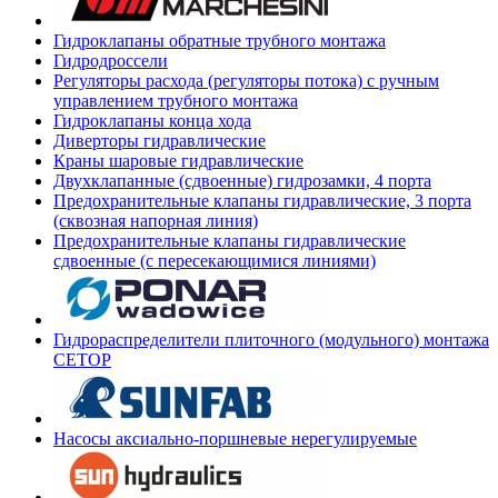
Гидроклапаны обратные трубного монтажа
Гидродроссели
Регуляторы расхода (регуляторы потока) с ручным
управлением трубного монтажа
Гидроклапаны конца хода
Диверторы гидравлические
Краны шаровые гидравлические
Двухклапанные (сдвоенные) гидрозамки, 4 порта
Предохранительные клапаны гидравлические, 3 порта
(сквозная напорная линия)
Предохранительные клапаны гидравлические
сдвоенные (с пересекающимися линиями)
Гидрораспределители плиточного (модульного) монтажа
СЕТОР
Насосы аксиально-поршневые нерегулируемые