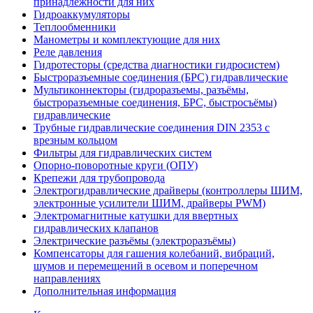
принадлежности для них
Гидроаккумуляторы
Теплообменники
Манометры и комплектующие для них
Реле давления
Гидротесторы (средства диагностики гидросистем)
Быстроразъемные соединения (БРС) гидравлические
Мультиконнекторы (гидроразъемы, разъёмы,
быстроразъемные соединения, БРС, быстросъёмы)
гидравлические
Трубные гидравлические соединения DIN 2353 с
врезным кольцом
Фильтры для гидравлических систем
Опорно-поворотные круги (ОПУ)
Крепежи для трубопровода
Электрогидравлические драйверы (контроллеры ШИМ,
электронные усилители ШИМ, драйверы PWM)
Электромагнитные катушки для ввертных
гидравлических клапанов
Электрические разъёмы (электроразъёмы)
Компенсаторы для гашения колебаний, вибраций,
шумов и перемещений в осевом и поперечном
направлениях
Дополнительная информация