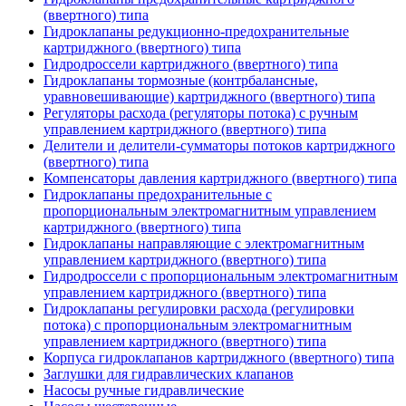
(ввертного) типа
Гидроклапаны редукционно-предохранительные
картриджного (ввертного) типа
Гидродроссели картриджного (ввертного) типа
Гидроклапаны тормозные (контрбалансные,
уравновешивающие) картриджного (ввертного) типа
Регуляторы расхода (регуляторы потока) с ручным
управлением картриджного (ввертного) типа
Делители и делители-сумматоры потоков картриджного
(ввертного) типа
Компенсаторы давления картриджного (ввертного) типа
Гидроклапаны предохранительные с
пропорциональным электромагнитным управлением
картриджного (ввертного) типа
Гидроклапаны направляющие с электромагнитным
управлением картриджного (ввертного) типа
Гидродроссели с пропорциональным электромагнитным
управлением картриджного (ввертного) типа
Гидроклапаны регулировки расхода (регулировки
потока) с пропорциональным электромагнитным
управлением картриджного (ввертного) типа
Корпуса гидроклапанов картриджного (ввертного) типа
Заглушки для гидравлических клапанов
Насосы ручные гидравлические