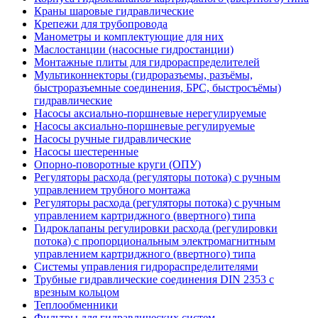
Краны шаровые гидравлические
Крепежи для трубопровода
Манометры и комплектующие для них
Маслостанции (насосные гидростанции)
Монтажные плиты для гидрораспределителей
Мультиконнекторы (гидроразъемы, разъёмы,
быстроразъемные соединения, БРС, быстросъёмы)
гидравлические
Насосы аксиально-поршневые нерегулируемые
Насосы аксиально-поршневые регулируемые
Насосы ручные гидравлические
Насосы шестеренные
Опорно-поворотные круги (ОПУ)
Регуляторы расхода (регуляторы потока) с ручным
управлением трубного монтажа
Регуляторы расхода (регуляторы потока) с ручным
управлением картриджного (ввертного) типа
Гидроклапаны регулировки расхода (регулировки
потока) с пропорциональным электромагнитным
управлением картриджного (ввертного) типа
Системы управления гидрораспределителями
Трубные гидравлические соединения DIN 2353 с
врезным кольцом
Теплообменники
Фильтры для гидравлических систем