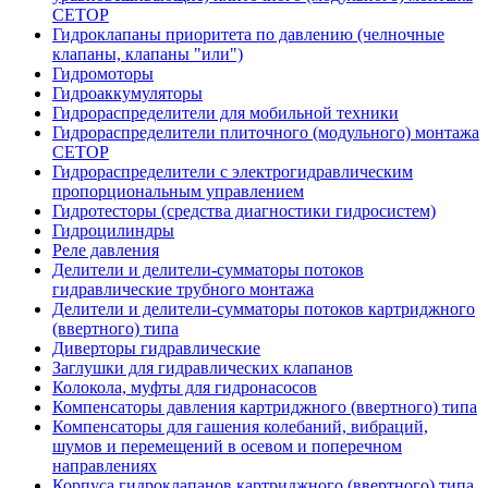
CETOP
Гидроклапаны приоритета по давлению (челночные
клапаны, клапаны "или")
Гидромоторы
Гидроаккумуляторы
Гидрораспределители для мобильной техники
Гидрораспределители плиточного (модульного) монтажа
СЕТОР
Гидрораспределители с электрогидравлическим
пропорциональным управлением
Гидротесторы (средства диагностики гидросистем)
Гидроцилиндры
Реле давления
Делители и делители-сумматоры потоков
гидравлические трубного монтажа
Делители и делители-сумматоры потоков картриджного
(ввертного) типа
Диверторы гидравлические
Заглушки для гидравлических клапанов
Колокола, муфты для гидронасосов
Компенсаторы давления картриджного (ввертного) типа
Компенсаторы для гашения колебаний, вибраций,
шумов и перемещений в осевом и поперечном
направлениях
Корпуса гидроклапанов картриджного (ввертного) типа