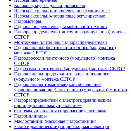
Насосы шестеренные
Колокола, муфты для гидронасосов
Насосы аксиально-поршневые нерегулируемые
Насосы аксиально-поршневые регулируемые
Гидромоторы
Гидрораспределители для мобильной техники
Гидрораспределители плиточного (модульного) монтажа
СЕТОР
Монтажные плиты для гидрораспределителей
Гидроклапаны обратные плиточного (модульного)
монтажа CETOP
Гидродроссели плиточного (модульного) монтажа
CETOP
Гидрозамки плиточного (модульного) монтажа CETOP
Гидроклапаны предохранительные плиточного
(модульного) монтажа CETOP
Гидроклапаны тормозные (контрбалансные,
уравновешивающие) плиточного (модульного) монтажа
CETOP
Гидрораспределители с электрогидравлическим
пропорциональным управлением
Системы управления гидрораспределителями
Гидроцилиндры
Маслостанции (насосные гидростанции)
Баки гидравлические (гидробаки, маслобаки) и