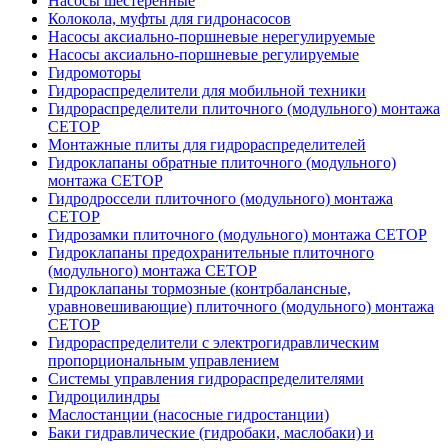
Насосы шестеренные
Колокола, муфты для гидронасосов
Насосы аксиально-поршневые нерегулируемые
Насосы аксиально-поршневые регулируемые
Гидромоторы
Гидрораспределители для мобильной техники
Гидрораспределители плиточного (модульного) монтажа
СЕТОР
Монтажные плиты для гидрораспределителей
Гидроклапаны обратные плиточного (модульного)
монтажа CETOP
Гидродроссели плиточного (модульного) монтажа
CETOP
Гидрозамки плиточного (модульного) монтажа CETOP
Гидроклапаны предохранительные плиточного
(модульного) монтажа CETOP
Гидроклапаны тормозные (контрбалансные,
уравновешивающие) плиточного (модульного) монтажа
CETOP
Гидрораспределители с электрогидравлическим
пропорциональным управлением
Системы управления гидрораспределителями
Гидроцилиндры
Маслостанции (насосные гидростанции)
Баки гидравлические (гидробаки, маслобаки) и