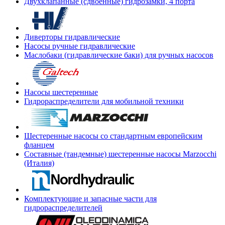
Двухклапанные (сдвоенные) гидрозамки, 4 порта
Диверторы гидравлические
Насосы ручные гидравлические
Маслобаки (гидравлические баки) для ручных насосов
Насосы шестеренные
Гидрораспределители для мобильной техники
Шестеренные насосы со стандартным европейским
фланцем
Составные (тандемные) шестеренные насосы Marzocchi
(Италия)
Комплектующие и запасные части для
гидрораспределителей