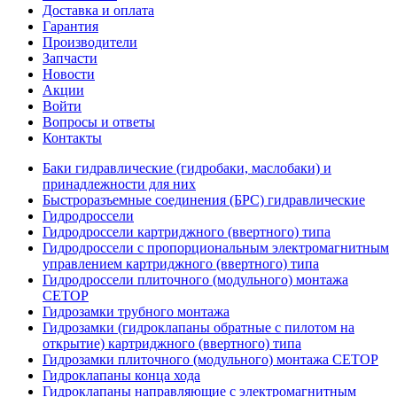
Доставка и оплата
Гарантия
Производители
Запчасти
Новости
Акции
Войти
Вопросы и ответы
Контакты
Баки гидравлические (гидробаки, маслобаки) и
принадлежности для них
Быстроразъемные соединения (БРС) гидравлические
Гидродроссели
Гидродроссели картриджного (ввертного) типа
Гидродроссели с пропорциональным электромагнитным
управлением картриджного (ввертного) типа
Гидродроссели плиточного (модульного) монтажа
CETOP
Гидрозамки трубного монтажа
Гидрозамки (гидроклапаны обратные с пилотом на
открытие) картриджного (ввертного) типа
Гидрозамки плиточного (модульного) монтажа CETOP
Гидроклапаны конца хода
Гидроклапаны направляющие с электромагнитным