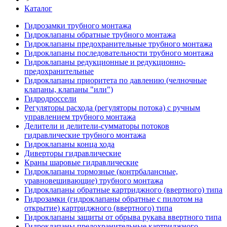
Каталог
Гидрозамки трубного монтажа
Гидроклапаны обратные трубного монтажа
Гидроклапаны предохранительные трубного монтажа
Гидроклапаны последовательности трубного монтажа
Гидроклапаны редукционные и редукционно-
предохранительные
Гидроклапаны приоритета по давлению (челночные
клапаны, клапаны "или")
Гидродроссели
Регуляторы расхода (регуляторы потока) с ручным
управлением трубного монтажа
Делители и делители-сумматоры потоков
гидравлические трубного монтажа
Гидроклапаны конца хода
Диверторы гидравлические
Краны шаровые гидравлические
Гидроклапаны тормозные (контрбалансные,
уравновешивающие) трубного монтажа
Гидроклапаны обратные картриджного (ввертного) типа
Гидрозамки (гидроклапаны обратные с пилотом на
открытие) картриджного (ввертного) типа
Гидроклапаны защиты от обрыва рукава ввертного типа
Гидроклапаны предохранительные картриджного