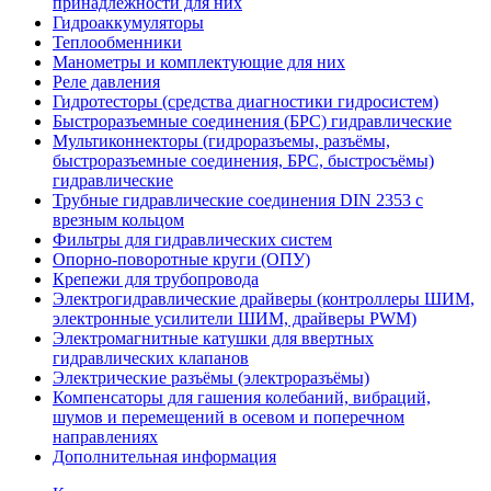
принадлежности для них
Гидроаккумуляторы
Теплообменники
Манометры и комплектующие для них
Реле давления
Гидротесторы (средства диагностики гидросистем)
Быстроразъемные соединения (БРС) гидравлические
Мультиконнекторы (гидроразъемы, разъёмы,
быстроразъемные соединения, БРС, быстросъёмы)
гидравлические
Трубные гидравлические соединения DIN 2353 с
врезным кольцом
Фильтры для гидравлических систем
Опорно-поворотные круги (ОПУ)
Крепежи для трубопровода
Электрогидравлические драйверы (контроллеры ШИМ,
электронные усилители ШИМ, драйверы PWM)
Электромагнитные катушки для ввертных
гидравлических клапанов
Электрические разъёмы (электроразъёмы)
Компенсаторы для гашения колебаний, вибраций,
шумов и перемещений в осевом и поперечном
направлениях
Дополнительная информация