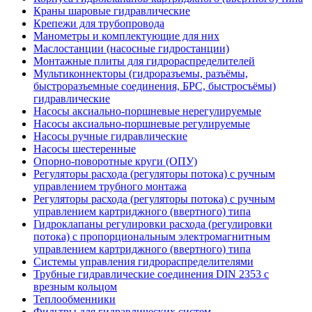
Краны шаровые гидравлические
Крепежи для трубопровода
Манометры и комплектующие для них
Маслостанции (насосные гидростанции)
Монтажные плиты для гидрораспределителей
Мультиконнекторы (гидроразъемы, разъёмы,
быстроразъемные соединения, БРС, быстросъёмы)
гидравлические
Насосы аксиально-поршневые нерегулируемые
Насосы аксиально-поршневые регулируемые
Насосы ручные гидравлические
Насосы шестеренные
Опорно-поворотные круги (ОПУ)
Регуляторы расхода (регуляторы потока) с ручным
управлением трубного монтажа
Регуляторы расхода (регуляторы потока) с ручным
управлением картриджного (ввертного) типа
Гидроклапаны регулировки расхода (регулировки
потока) с пропорциональным электромагнитным
управлением картриджного (ввертного) типа
Системы управления гидрораспределителями
Трубные гидравлические соединения DIN 2353 с
врезным кольцом
Теплообменники
Фильтры для гидравлических систем