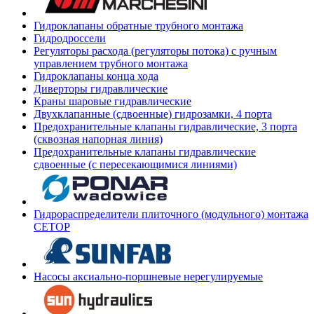
Гидроклапаны обратные трубного монтажа
Гидродроссели
Регуляторы расхода (регуляторы потока) с ручным
управлением трубного монтажа
Гидроклапаны конца хода
Диверторы гидравлические
Краны шаровые гидравлические
Двухклапанные (сдвоенные) гидрозамки, 4 порта
Предохранительные клапаны гидравлические, 3 порта
(сквозная напорная линия)
Предохранительные клапаны гидравлические
сдвоенные (с пересекающимися линиями)
Гидрораспределители плиточного (модульного) монтажа
СЕТОР
Насосы аксиально-поршневые нерегулируемые