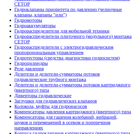
CETOP
Гидроклапаны приоритета по давлению (челночные
клапаны, клапаны "или")
Гидромоторы
Гидроаккумуляторы
Гидрораспределители для мобильной техники
Гидрораспределители плиточного (модульного) монтажа
СЕТОР
Гидрораспределители с электрогидравлическим
пропорциональным управлением
Гидротесторы (средства диагностики гидросистем)
Гидроцилиндры
Реле давления
Делители и делители-сумматоры потоков
гидравлические трубного монтажа
Делители и делители-сумматоры потоков картриджного
(ввертного) типа
Диверторы гидравлические
Заглушки для гидравлических клапанов
Колокола, муфты для гидронасосов
Компенсаторы давления картриджного (ввертного) типа
Компенсаторы для гашения колебаний, вибраций,
шумов и перемещений в осевом и поперечном
направлениях
Корпуса гидроклапанов картриджного (ввертного) типа