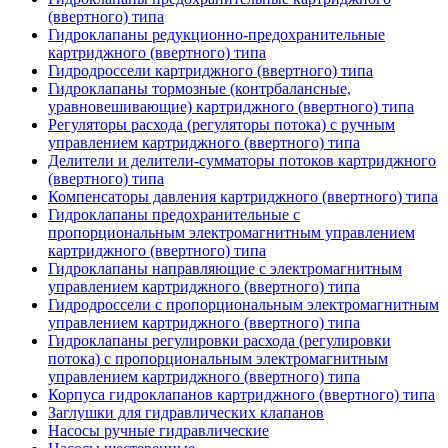
(ввертного) типа
Гидроклапаны редукционно-предохранительные
картриджного (ввертного) типа
Гидродроссели картриджного (ввертного) типа
Гидроклапаны тормозные (контрбалансные,
уравновешивающие) картриджного (ввертного) типа
Регуляторы расхода (регуляторы потока) с ручным
управлением картриджного (ввертного) типа
Делители и делители-сумматоры потоков картриджного
(ввертного) типа
Компенсаторы давления картриджного (ввертного) типа
Гидроклапаны предохранительные с
пропорциональным электромагнитным управлением
картриджного (ввертного) типа
Гидроклапаны направляющие с электромагнитным
управлением картриджного (ввертного) типа
Гидродроссели с пропорциональным электромагнитным
управлением картриджного (ввертного) типа
Гидроклапаны регулировки расхода (регулировки
потока) с пропорциональным электромагнитным
управлением картриджного (ввертного) типа
Корпуса гидроклапанов картриджного (ввертного) типа
Заглушки для гидравлических клапанов
Насосы ручные гидравлические