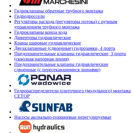
Гидроклапаны обратные трубного монтажа
Гидродроссели
Регуляторы расхода (регуляторы потока) с ручным
управлением трубного монтажа
Гидроклапаны конца хода
Диверторы гидравлические
Краны шаровые гидравлические
Двухклапанные (сдвоенные) гидрозамки, 4 порта
Предохранительные клапаны гидравлические, 3 порта
(сквозная напорная линия)
Предохранительные клапаны гидравлические
сдвоенные (с пересекающимися линиями)
Гидрораспределители плиточного (модульного) монтажа
СЕТОР
Насосы аксиально-поршневые нерегулируемые