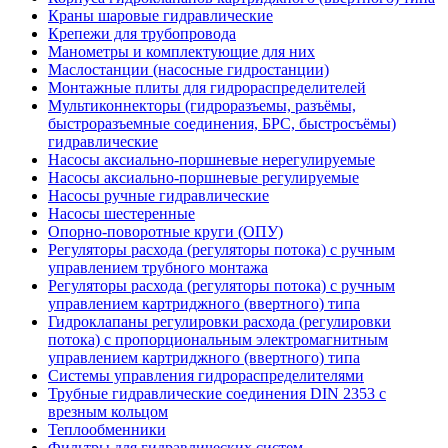
Краны шаровые гидравлические
Крепежи для трубопровода
Манометры и комплектующие для них
Маслостанции (насосные гидростанции)
Монтажные плиты для гидрораспределителей
Мультиконнекторы (гидроразъемы, разъёмы,
быстроразъемные соединения, БРС, быстросъёмы)
гидравлические
Насосы аксиально-поршневые нерегулируемые
Насосы аксиально-поршневые регулируемые
Насосы ручные гидравлические
Насосы шестеренные
Опорно-поворотные круги (ОПУ)
Регуляторы расхода (регуляторы потока) с ручным
управлением трубного монтажа
Регуляторы расхода (регуляторы потока) с ручным
управлением картриджного (ввертного) типа
Гидроклапаны регулировки расхода (регулировки
потока) с пропорциональным электромагнитным
управлением картриджного (ввертного) типа
Системы управления гидрораспределителями
Трубные гидравлические соединения DIN 2353 с
врезным кольцом
Теплообменники
Фильтры для гидравлических систем