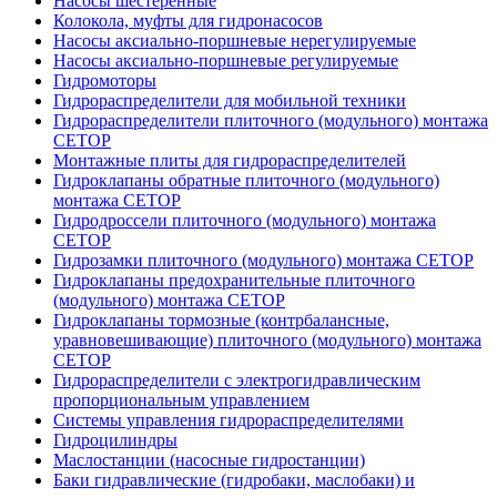
Насосы шестеренные
Колокола, муфты для гидронасосов
Насосы аксиально-поршневые нерегулируемые
Насосы аксиально-поршневые регулируемые
Гидромоторы
Гидрораспределители для мобильной техники
Гидрораспределители плиточного (модульного) монтажа
СЕТОР
Монтажные плиты для гидрораспределителей
Гидроклапаны обратные плиточного (модульного)
монтажа CETOP
Гидродроссели плиточного (модульного) монтажа
CETOP
Гидрозамки плиточного (модульного) монтажа CETOP
Гидроклапаны предохранительные плиточного
(модульного) монтажа CETOP
Гидроклапаны тормозные (контрбалансные,
уравновешивающие) плиточного (модульного) монтажа
CETOP
Гидрораспределители с электрогидравлическим
пропорциональным управлением
Системы управления гидрораспределителями
Гидроцилиндры
Маслостанции (насосные гидростанции)
Баки гидравлические (гидробаки, маслобаки) и