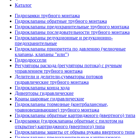
Каталог
Гидрозамки трубного монтажа
Гидроклапаны обратные трубного монтажа
Гидроклапаны предохранительные трубного монтажа
Гидроклапаны последовательности трубного монтажа
Гидроклапаны редукционные и редукционно-
предохранительные
Гидроклапаны приоритета по давлению (челночные
клапаны, клапаны "или")
Гидродроссели
Регуляторы расхода (регуляторы потока) с ручным
управлением трубного монтажа
Делители и делители-сумматоры потоков
гидравлические трубного монтажа
Гидроклапаны конца хода
Диверторы гидравлические
Краны шаровые гидравлические
Гидроклапаны тормозные (контрбалансные,
уравновешивающие) трубного монтажа
Гидроклапаны обратные картриджного (ввертного) типа
Гидрозамки (гидроклапаны обратные с пилотом на
открытие) картриджного (ввертного) типа
Гидроклапаны защиты от обрыва рукава ввертного типа
Гидроклапаны предохранительные картриджного