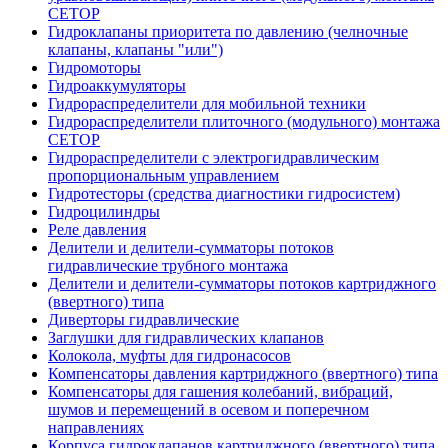
CETOP
Гидроклапаны приоритета по давлению (челночные
клапаны, клапаны "или")
Гидромоторы
Гидроаккумуляторы
Гидрораспределители для мобильной техники
Гидрораспределители плиточного (модульного) монтажа
СЕТОР
Гидрораспределители с электрогидравлическим
пропорциональным управлением
Гидротесторы (средства диагностики гидросистем)
Гидроцилиндры
Реле давления
Делители и делители-сумматоры потоков
гидравлические трубного монтажа
Делители и делители-сумматоры потоков картриджного
(ввертного) типа
Диверторы гидравлические
Заглушки для гидравлических клапанов
Колокола, муфты для гидронасосов
Компенсаторы давления картриджного (ввертного) типа
Компенсаторы для гашения колебаний, вибраций,
шумов и перемещений в осевом и поперечном
направлениях
Корпуса гидроклапанов картриджного (ввертного) типа