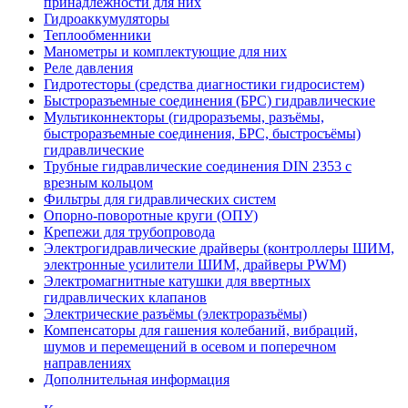
принадлежности для них
Гидроаккумуляторы
Теплообменники
Манометры и комплектующие для них
Реле давления
Гидротесторы (средства диагностики гидросистем)
Быстроразъемные соединения (БРС) гидравлические
Мультиконнекторы (гидроразъемы, разъёмы,
быстроразъемные соединения, БРС, быстросъёмы)
гидравлические
Трубные гидравлические соединения DIN 2353 с
врезным кольцом
Фильтры для гидравлических систем
Опорно-поворотные круги (ОПУ)
Крепежи для трубопровода
Электрогидравлические драйверы (контроллеры ШИМ,
электронные усилители ШИМ, драйверы PWM)
Электромагнитные катушки для ввертных
гидравлических клапанов
Электрические разъёмы (электроразъёмы)
Компенсаторы для гашения колебаний, вибраций,
шумов и перемещений в осевом и поперечном
направлениях
Дополнительная информация