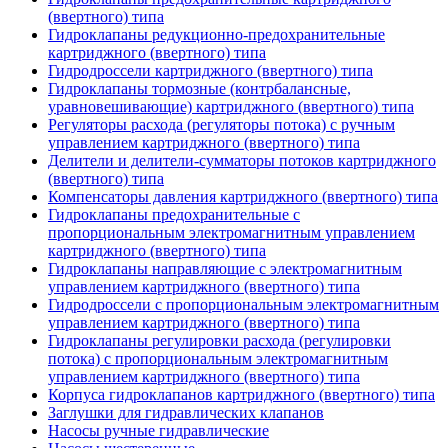
(ввертного) типа
Гидроклапаны редукционно-предохранительные
картриджного (ввертного) типа
Гидродроссели картриджного (ввертного) типа
Гидроклапаны тормозные (контрбалансные,
уравновешивающие) картриджного (ввертного) типа
Регуляторы расхода (регуляторы потока) с ручным
управлением картриджного (ввертного) типа
Делители и делители-сумматоры потоков картриджного
(ввертного) типа
Компенсаторы давления картриджного (ввертного) типа
Гидроклапаны предохранительные с
пропорциональным электромагнитным управлением
картриджного (ввертного) типа
Гидроклапаны направляющие с электромагнитным
управлением картриджного (ввертного) типа
Гидродроссели с пропорциональным электромагнитным
управлением картриджного (ввертного) типа
Гидроклапаны регулировки расхода (регулировки
потока) с пропорциональным электромагнитным
управлением картриджного (ввертного) типа
Корпуса гидроклапанов картриджного (ввертного) типа
Заглушки для гидравлических клапанов
Насосы ручные гидравлические