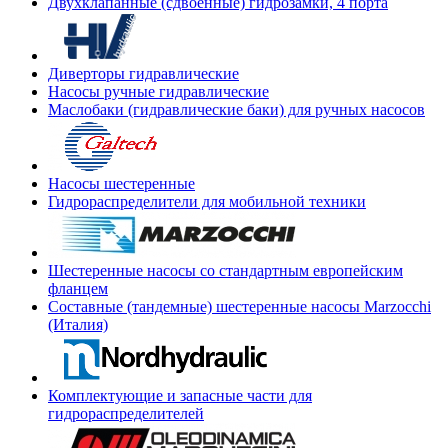
Двухклапанные (сдвоенные) гидрозамки, 4 порта
Диверторы гидравлические
Насосы ручные гидравлические
Маслобаки (гидравлические баки) для ручных насосов
Насосы шестеренные
Гидрораспределители для мобильной техники
Шестеренные насосы со стандартным европейским
фланцем
Составные (тандемные) шестеренные насосы Marzocchi
(Италия)
Комплектующие и запасные части для
гидрораспределителей