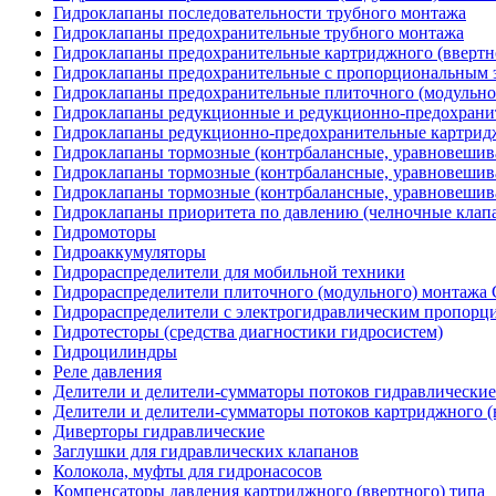
Гидроклапаны последовательности трубного монтажа
Гидроклапаны предохранительные трубного монтажа
Гидроклапаны предохранительные картриджного (ввертн
Гидроклапаны предохранительные с пропорциональным э
Гидроклапаны предохранительные плиточного (модульн
Гидроклапаны редукционные и редукционно-предохрани
Гидроклапаны редукционно-предохранительные картридж
Гидроклапаны тормозные (контрбалансные, уравновеши
Гидроклапаны тормозные (контрбалансные, уравновешив
Гидроклапаны тормозные (контрбалансные, уравновеши
Гидроклапаны приоритета по давлению (челночные клап
Гидромоторы
Гидроаккумуляторы
Гидрораспределители для мобильной техники
Гидрораспределители плиточного (модульного) монтаж
Гидрораспределители с электрогидравлическим пропор
Гидротесторы (средства диагностики гидросистем)
Гидроцилиндры
Реле давления
Делители и делители-сумматоры потоков гидравлические
Делители и делители-сумматоры потоков картриджного (
Диверторы гидравлические
Заглушки для гидравлических клапанов
Колокола, муфты для гидронасосов
Компенсаторы давления картриджного (ввертного) типа