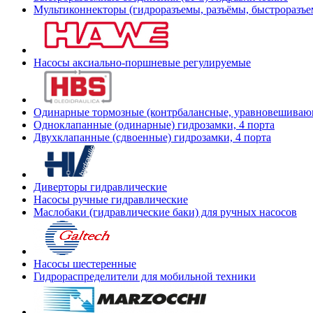
Мультиконнекторы (гидроразъемы, разъёмы, быстроразъе
Насосы аксиально-поршневые регулируемые
Одинарные тормозные (контрбалансные, уравновешиваю
Одноклапанные (одинарные) гидрозамки, 4 порта
Двухклапанные (сдвоенные) гидрозамки, 4 порта
Диверторы гидравлические
Насосы ручные гидравлические
Маслобаки (гидравлические баки) для ручных насосов
Насосы шестеренные
Гидрораспределители для мобильной техники