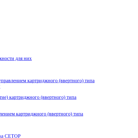
жности для них
правлением картриджного (ввертного) типа
P
ие) картриджного (ввертного) типа
ением картриджного (ввертного) типа
ажа CETOP