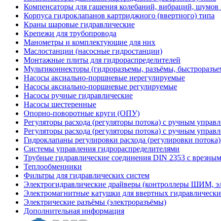
Компенсаторы для гашения колебаний, вибраций, шумов
Корпуса гидроклапанов картриджного (ввертного) типа
Краны шаровые гидравлические
Крепежи для трубопровода
Манометры и комплектующие для них
Маслостанции (насосные гидростанции)
Монтажные плиты для гидрораспределителей
Мультиконнекторы (гидроразъемы, разъёмы, быстроразъе
Насосы аксиально-поршневые нерегулируемые
Насосы аксиально-поршневые регулируемые
Насосы ручные гидравлические
Насосы шестеренные
Опорно-поворотные круги (ОПУ)
Регуляторы расхода (регуляторы потока) с ручным управ
Регуляторы расхода (регуляторы потока) с ручным управ
Гидроклапаны регулировки расхода (регулировки потока
Системы управления гидрораспределителями
Трубные гидравлические соединения DIN 2353 с врезны
Теплообменники
Фильтры для гидравлических систем
Электрогидравлические драйверы (контроллеры ШИМ, 
Электромагнитные катушки для ввертных гидравлически
Электрические разъёмы (электроразъёмы)
Дополнительная информация