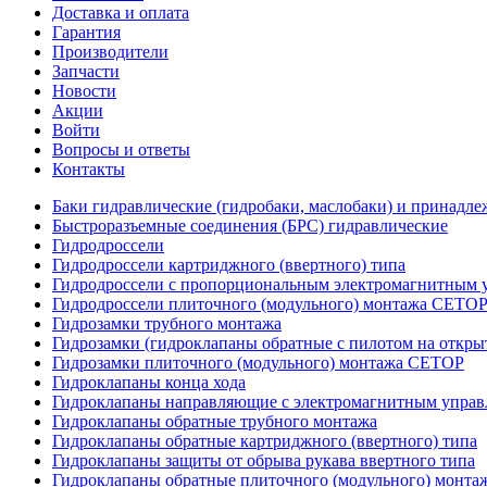
Доставка и оплата
Гарантия
Производители
Запчасти
Новости
Акции
Войти
Вопросы и ответы
Контакты
Баки гидравлические (гидробаки, маслобаки) и принадле
Быстроразъемные соединения (БРС) гидравлические
Гидродроссели
Гидродроссели картриджного (ввертного) типа
Гидродроссели с пропорциональным электромагнитным у
Гидродроссели плиточного (модульного) монтажа CETO
Гидрозамки трубного монтажа
Гидрозамки (гидроклапаны обратные с пилотом на открыт
Гидрозамки плиточного (модульного) монтажа CETOP
Гидроклапаны конца хода
Гидроклапаны направляющие с электромагнитным управл
Гидроклапаны обратные трубного монтажа
Гидроклапаны обратные картриджного (ввертного) типа
Гидроклапаны защиты от обрыва рукава ввертного типа
Гидроклапаны обратные плиточного (модульного) монт