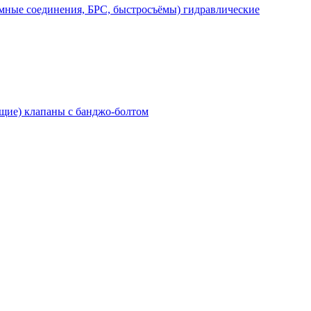
мные соединения, БРС, быстросъёмы) гидравлические
щие) клапаны с банджо-болтом