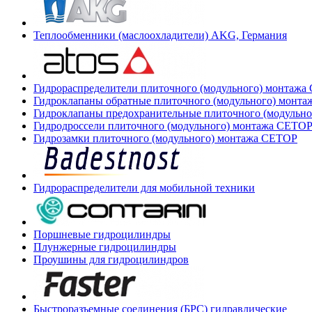
Теплообменники (маслоохладители) AKG, Германия
Гидрораспределители плиточного (модульного) монтаж
Гидроклапаны обратные плиточного (модульного) монт
Гидроклапаны предохранительные плиточного (модульн
Гидродроссели плиточного (модульного) монтажа CETO
Гидрозамки плиточного (модульного) монтажа CETOP
Гидрораспределители для мобильной техники
Поршневые гидроцилиндры
Плунжерные гидроцилиндры
Проушины для гидроцилиндров
Быстроразъемные соединения (БРС) гидравлические