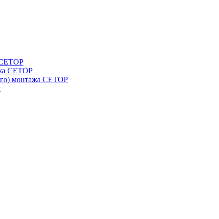
а СЕТОР
ажа CETOP
ого) монтажа CETOP
P