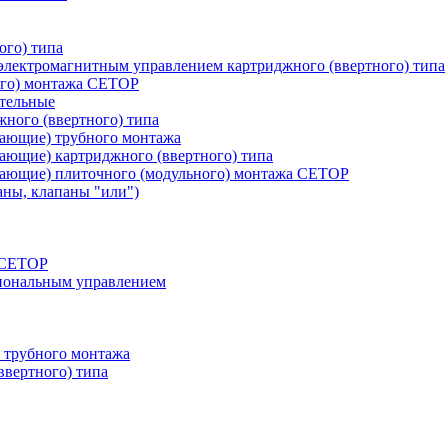
ого) типа
лектромагнитным управлением картриджного (ввертного) типа
ого) монтажа CETOP
тельные
ного (ввертного) типа
вающие) трубного монтажа
ающие) картриджного (ввертного) типа
вающие) плиточного (модульного) монтажа CETOP
аны, клапаны "или")
а СЕТОР
циональным управлением
 трубного монтажа
ввертного) типа