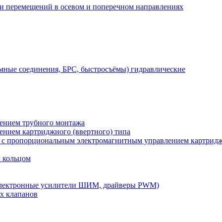
 и перемещений в осевом и поперечном направлениях
мные соединения, БРС, быстросъёмы) гидравлические
лением трубного монтажа
лением картриджного (ввертного) типа
) с пропорциональным электромагнитным управлением картридж
м кольцом
электронные усилители ШИМ, драйверы PWM)
х клапанов