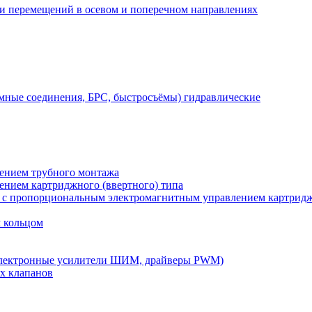
 и перемещений в осевом и поперечном направлениях
мные соединения, БРС, быстросъёмы) гидравлические
лением трубного монтажа
лением картриджного (ввертного) типа
) с пропорциональным электромагнитным управлением картридж
м кольцом
электронные усилители ШИМ, драйверы PWM)
х клапанов