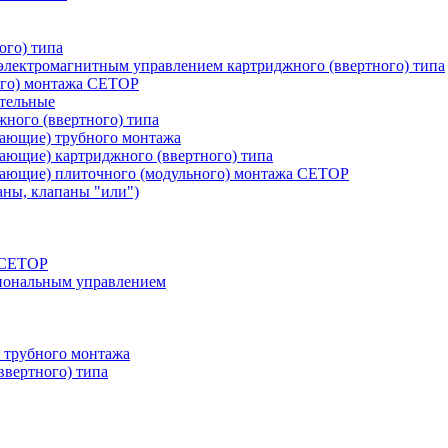
ого) типа
лектромагнитным управлением картриджного (ввертного) типа
ого) монтажа CETOP
тельные
ного (ввертного) типа
вающие) трубного монтажа
ающие) картриджного (ввертного) типа
вающие) плиточного (модульного) монтажа CETOP
аны, клапаны "или")
а СЕТОР
циональным управлением
 трубного монтажа
ввертного) типа