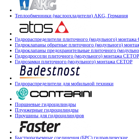
Теплообменники (маслоохладители) AKG, Германия
Гидрораспределители плиточного (модульного) монтаж
Гидроклапаны обратные плиточного (модульного) монт
Гидроклапаны предохранительные плиточного (модульн
Гидродроссели плиточного (модульного) монтажа CETO
Гидрозамки плиточного (модульного) монтажа CETOP
Гидрораспределители для мобильной техники
Поршневые гидроцилиндры
Плунжерные гидроцилиндры
Проушины для гидроцилиндров
Быстроразъемные соединения (БРС) гидравлические