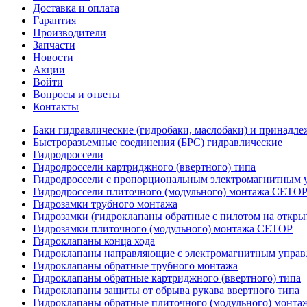
Доставка и оплата
Гарантия
Производители
Запчасти
Новости
Акции
Войти
Вопросы и ответы
Контакты
Баки гидравлические (гидробаки, маслобаки) и принадле
Быстроразъемные соединения (БРС) гидравлические
Гидродроссели
Гидродроссели картриджного (ввертного) типа
Гидродроссели с пропорциональным электромагнитным у
Гидродроссели плиточного (модульного) монтажа CETO
Гидрозамки трубного монтажа
Гидрозамки (гидроклапаны обратные с пилотом на открыт
Гидрозамки плиточного (модульного) монтажа CETOP
Гидроклапаны конца хода
Гидроклапаны направляющие с электромагнитным управл
Гидроклапаны обратные трубного монтажа
Гидроклапаны обратные картриджного (ввертного) типа
Гидроклапаны защиты от обрыва рукава ввертного типа
Гидроклапаны обратные плиточного (модульного) монт