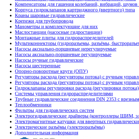
Компенсаторы для гашения колебаний, вибраций, шумов
Корпуса гидроклапанов картриджного (ввертного) типа
Краны шаровые гидравлические
Крепежи для трубопровода
Манометры и комплектующие для них
Маслостанции (насосные гидростанции)
Монтажные плиты для гидрораспределителей
Мультиконнекторы (гидроразъемы, разъёмы, быстроразъе
Насосы аксиально-поршневые нерегулируемые
Насосы аксиально-поршневые регулируемые
Насосы ручные гидравлические
Насосы шестеренные
Опорно-поворотные круги (ОПУ)
Регуляторы расхода (регуляторы потока) с ручным управ
Регуляторы расхода (регуляторы потока) с ручным управ
Гидроклапаны регулировки расхода (регулировки потока
Системы управления гидрораспределителями
Трубные гидравлические соединения DIN 2353 с врезны
Теплообменники
Фильтры для гидравлических систем
Электрогидравлические драйверы (контроллеры ШИМ, 
Электромагнитные катушки для ввертных гидравлически
Электрические разъёмы (электроразъёмы)
Дополнительная информация