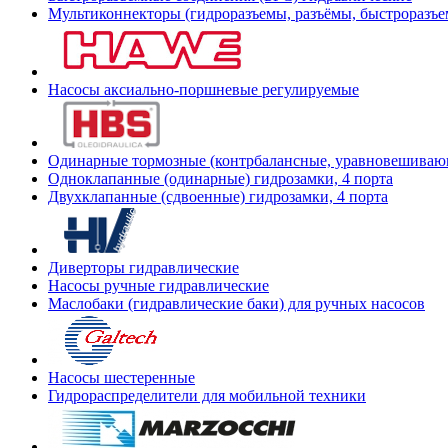
Мультиконнекторы (гидроразъемы, разъёмы, быстроразъе
Насосы аксиально-поршневые регулируемые
Одинарные тормозные (контрбалансные, уравновешиваю
Одноклапанные (одинарные) гидрозамки, 4 порта
Двухклапанные (сдвоенные) гидрозамки, 4 порта
Диверторы гидравлические
Насосы ручные гидравлические
Маслобаки (гидравлические баки) для ручных насосов
Насосы шестеренные
Гидрораспределители для мобильной техники