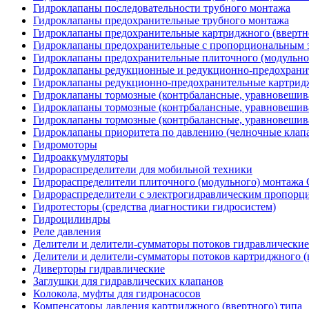
Гидроклапаны последовательности трубного монтажа
Гидроклапаны предохранительные трубного монтажа
Гидроклапаны предохранительные картриджного (ввертн
Гидроклапаны предохранительные с пропорциональным э
Гидроклапаны предохранительные плиточного (модульн
Гидроклапаны редукционные и редукционно-предохрани
Гидроклапаны редукционно-предохранительные картридж
Гидроклапаны тормозные (контрбалансные, уравновеши
Гидроклапаны тормозные (контрбалансные, уравновешив
Гидроклапаны тормозные (контрбалансные, уравновеши
Гидроклапаны приоритета по давлению (челночные клап
Гидромоторы
Гидроаккумуляторы
Гидрораспределители для мобильной техники
Гидрораспределители плиточного (модульного) монтаж
Гидрораспределители с электрогидравлическим пропор
Гидротесторы (средства диагностики гидросистем)
Гидроцилиндры
Реле давления
Делители и делители-сумматоры потоков гидравлические
Делители и делители-сумматоры потоков картриджного (
Диверторы гидравлические
Заглушки для гидравлических клапанов
Колокола, муфты для гидронасосов
Компенсаторы давления картриджного (ввертного) типа