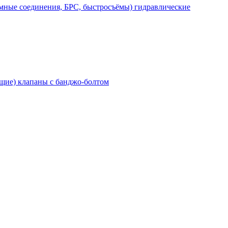
мные соединения, БРС, быстросъёмы) гидравлические
щие) клапаны с банджо-болтом