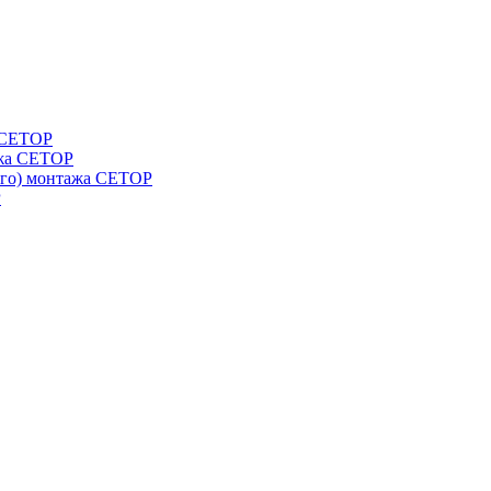
а СЕТОР
ажа CETOP
ого) монтажа CETOP
P