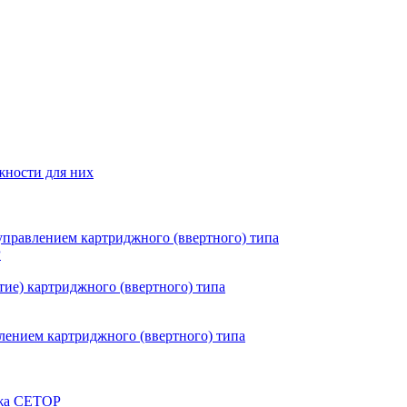
жности для них
правлением картриджного (ввертного) типа
P
ие) картриджного (ввертного) типа
ением картриджного (ввертного) типа
ажа CETOP