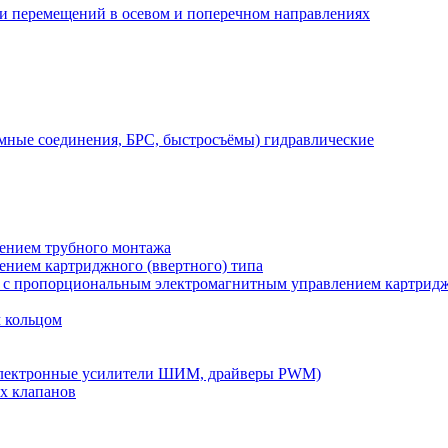
 и перемещений в осевом и поперечном направлениях
мные соединения, БРС, быстросъёмы) гидравлические
лением трубного монтажа
лением картриджного (ввертного) типа
) с пропорциональным электромагнитным управлением картридж
м кольцом
электронные усилители ШИМ, драйверы PWM)
х клапанов