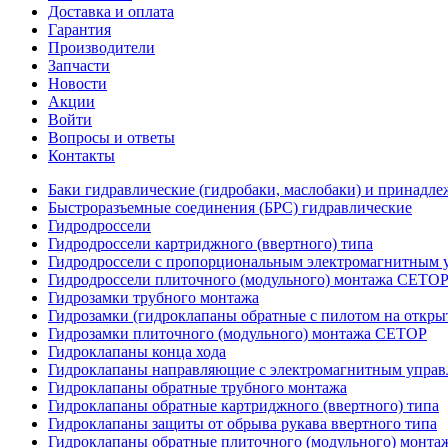
Доставка и оплата
Гарантия
Производители
Запчасти
Новости
Акции
Войти
Вопросы и ответы
Контакты
Баки гидравлические (гидробаки, маслобаки) и принадле
Быстроразъемные соединения (БРС) гидравлические
Гидродроссели
Гидродроссели картриджного (ввертного) типа
Гидродроссели с пропорциональным электромагнитным у
Гидродроссели плиточного (модульного) монтажа CETO
Гидрозамки трубного монтажа
Гидрозамки (гидроклапаны обратные с пилотом на открыт
Гидрозамки плиточного (модульного) монтажа CETOP
Гидроклапаны конца хода
Гидроклапаны направляющие с электромагнитным управл
Гидроклапаны обратные трубного монтажа
Гидроклапаны обратные картриджного (ввертного) типа
Гидроклапаны защиты от обрыва рукава ввертного типа
Гидроклапаны обратные плиточного (модульного) монт