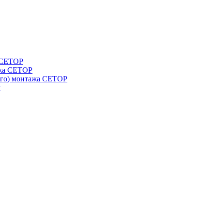
а СЕТОР
ажа CETOP
ого) монтажа CETOP
P