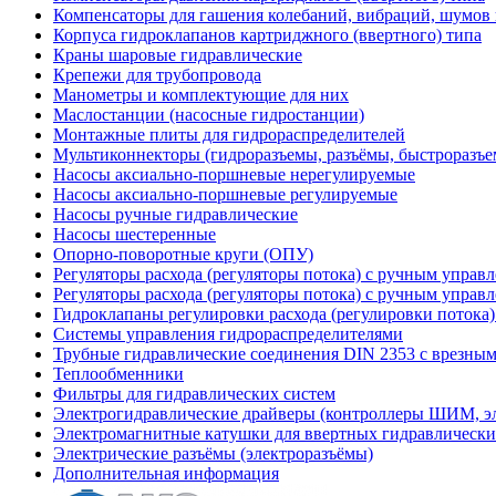
Компенсаторы для гашения колебаний, вибраций, шумов
Корпуса гидроклапанов картриджного (ввертного) типа
Краны шаровые гидравлические
Крепежи для трубопровода
Манометры и комплектующие для них
Маслостанции (насосные гидростанции)
Монтажные плиты для гидрораспределителей
Мультиконнекторы (гидроразъемы, разъёмы, быстроразъе
Насосы аксиально-поршневые нерегулируемые
Насосы аксиально-поршневые регулируемые
Насосы ручные гидравлические
Насосы шестеренные
Опорно-поворотные круги (ОПУ)
Регуляторы расхода (регуляторы потока) с ручным управ
Регуляторы расхода (регуляторы потока) с ручным управ
Гидроклапаны регулировки расхода (регулировки потока
Системы управления гидрораспределителями
Трубные гидравлические соединения DIN 2353 с врезны
Теплообменники
Фильтры для гидравлических систем
Электрогидравлические драйверы (контроллеры ШИМ, 
Электромагнитные катушки для ввертных гидравлически
Электрические разъёмы (электроразъёмы)
Дополнительная информация