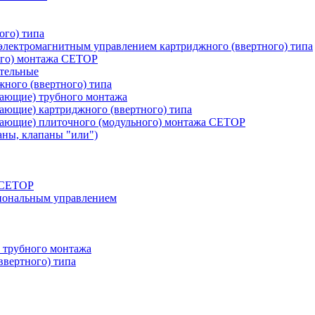
ого) типа
лектромагнитным управлением картриджного (ввертного) типа
ого) монтажа CETOP
тельные
ного (ввертного) типа
вающие) трубного монтажа
ающие) картриджного (ввертного) типа
вающие) плиточного (модульного) монтажа CETOP
аны, клапаны "или")
а СЕТОР
циональным управлением
 трубного монтажа
ввертного) типа