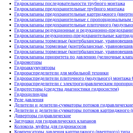
Гидроклапаны последовательности трубного монтажа
Гидроклапаны предохранительные трубного монтажа
Гидроклапаны предохранительные картриджного (ввертн
Гидроклапаны предохранительные с пропорциональным э
Гидроклапаны предохранительные плиточного (модульн
Гидроклапаны редукционные и редукционно-предохрани
Гидроклапаны редукционно-предохранительные картридж
Гидроклапаны тормозные (контрбалансные, уравновеши
Гидроклапаны тормозные (контрбалансные, уравновешив
Гидроклапаны тормозные (контрбалансные, уравновеши
Гидроклапаны приоритета по давлению (челночные клап
Гидромоторы
Гидроаккумуляторы
Гидрораспределители для мобильной техники
Гидрораспределители плиточного (модульного) монтаж
Гидрораспределители с электрогидравлическим пропор
Гидротесторы (средства диагностики гидросистем)
Гидроцилиндры
Реле давления
Делители и делители-сумматоры потоков гидравлические
Делители и делители-сумматоры потоков картриджного (
Диверторы гидравлические
Заглушки для гидравлических клапанов
Колокола, муфты для гидронасосов
Компенсаторы давления картриджного (ввертного) типа