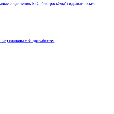
мные соединения, БРС, быстросъёмы) гидравлические
щие) клапаны с банджо-болтом