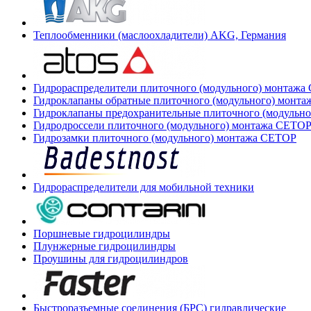
Теплообменники (маслоохладители) AKG, Германия
Гидрораспределители плиточного (модульного) монтаж
Гидроклапаны обратные плиточного (модульного) монт
Гидроклапаны предохранительные плиточного (модульн
Гидродроссели плиточного (модульного) монтажа CETO
Гидрозамки плиточного (модульного) монтажа CETOP
Гидрораспределители для мобильной техники
Поршневые гидроцилиндры
Плунжерные гидроцилиндры
Проушины для гидроцилиндров
Быстроразъемные соединения (БРС) гидравлические