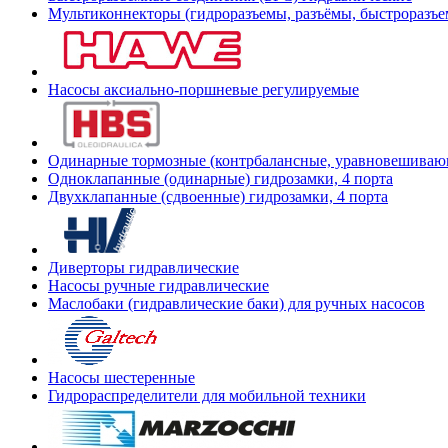
Мультиконнекторы (гидроразъемы, разъёмы, быстроразъе
Насосы аксиально-поршневые регулируемые
Одинарные тормозные (контрбалансные, уравновешиваю
Одноклапанные (одинарные) гидрозамки, 4 порта
Двухклапанные (сдвоенные) гидрозамки, 4 порта
Диверторы гидравлические
Насосы ручные гидравлические
Маслобаки (гидравлические баки) для ручных насосов
Насосы шестеренные
Гидрораспределители для мобильной техники