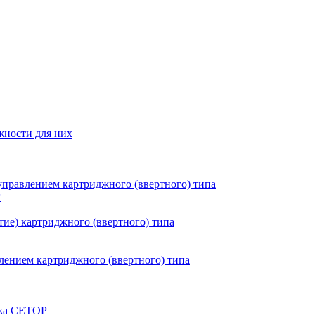
жности для них
правлением картриджного (ввертного) типа
P
ие) картриджного (ввертного) типа
ением картриджного (ввертного) типа
ажа CETOP