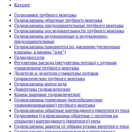
Каталог
Гидрозамки трубного монтажа
Гидроклапаны обратные трубного монтажа
Гидроклапаны предохранительные трубного монтажа
Гидроклапаны последовательности трубного монтажа
Гидроклапаны редукционные и редукционно-
предохранительные
Гидроклапаны приоритета по давлению (челночные
клапаны, клапаны "или")
Гидродроссели
Регуляторы расхода (регуляторы потока) с ручным
управлением трубного монтажа
Делители и делители-сумматоры потоков
гидравлические трубного монтажа
Гидроклапаны конца хода
Диверторы гидравлические
Краны шаровые гидравлические
Гидроклапаны тормозные (контрбалансные,
уравновешивающие) трубного монтажа
Гидроклапаны обратные картриджного (ввертного) типа
Гидрозамки (гидроклапаны обратные с пилотом на
открытие) картриджного (ввертного) типа
Гидроклапаны защиты от обрыва рукава ввертного типа
Гидроклапаны предохранительные картриджного