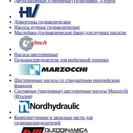
Двухклапанные (сдвоенные) гидрозамки, 4 порта
Диверторы гидравлические
Насосы ручные гидравлические
Маслобаки (гидравлические баки) для ручных насосов
Насосы шестеренные
Гидрораспределители для мобильной техники
Шестеренные насосы со стандартным европейским
фланцем
Составные (тандемные) шестеренные насосы Marzocchi
(Италия)
Комплектующие и запасные части для
гидрораспределителей