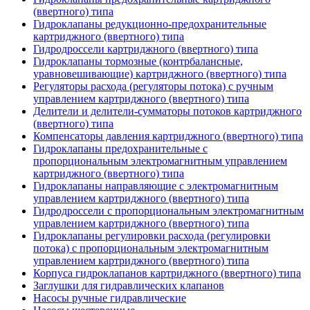
(ввертного) типа
Гидроклапаны редукционно-предохранительные
картриджного (ввертного) типа
Гидродроссели картриджного (ввертного) типа
Гидроклапаны тормозные (контрбалансные,
уравновешивающие) картриджного (ввертного) типа
Регуляторы расхода (регуляторы потока) с ручным
управлением картриджного (ввертного) типа
Делители и делители-сумматоры потоков картриджного
(ввертного) типа
Компенсаторы давления картриджного (ввертного) типа
Гидроклапаны предохранительные с
пропорциональным электромагнитным управлением
картриджного (ввертного) типа
Гидроклапаны направляющие с электромагнитным
управлением картриджного (ввертного) типа
Гидродроссели с пропорциональным электромагнитным
управлением картриджного (ввертного) типа
Гидроклапаны регулировки расхода (регулировки
потока) с пропорциональным электромагнитным
управлением картриджного (ввертного) типа
Корпуса гидроклапанов картриджного (ввертного) типа
Заглушки для гидравлических клапанов
Насосы ручные гидравлические