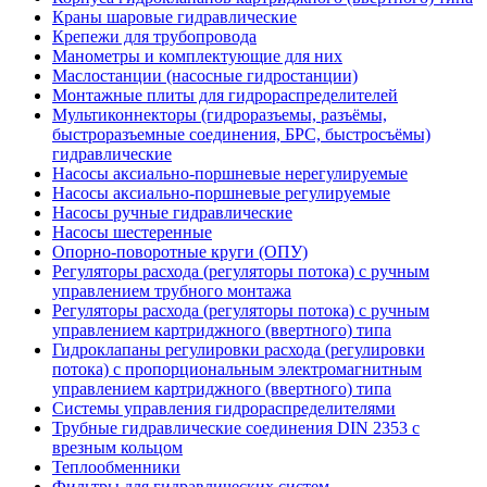
Краны шаровые гидравлические
Крепежи для трубопровода
Манометры и комплектующие для них
Маслостанции (насосные гидростанции)
Монтажные плиты для гидрораспределителей
Мультиконнекторы (гидроразъемы, разъёмы,
быстроразъемные соединения, БРС, быстросъёмы)
гидравлические
Насосы аксиально-поршневые нерегулируемые
Насосы аксиально-поршневые регулируемые
Насосы ручные гидравлические
Насосы шестеренные
Опорно-поворотные круги (ОПУ)
Регуляторы расхода (регуляторы потока) с ручным
управлением трубного монтажа
Регуляторы расхода (регуляторы потока) с ручным
управлением картриджного (ввертного) типа
Гидроклапаны регулировки расхода (регулировки
потока) с пропорциональным электромагнитным
управлением картриджного (ввертного) типа
Системы управления гидрораспределителями
Трубные гидравлические соединения DIN 2353 с
врезным кольцом
Теплообменники
Фильтры для гидравлических систем