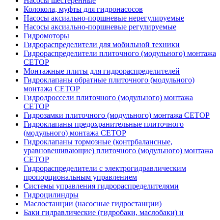
Насосы шестеренные
Колокола, муфты для гидронасосов
Насосы аксиально-поршневые нерегулируемые
Насосы аксиально-поршневые регулируемые
Гидромоторы
Гидрораспределители для мобильной техники
Гидрораспределители плиточного (модульного) монтажа
СЕТОР
Монтажные плиты для гидрораспределителей
Гидроклапаны обратные плиточного (модульного)
монтажа CETOP
Гидродроссели плиточного (модульного) монтажа
CETOP
Гидрозамки плиточного (модульного) монтажа CETOP
Гидроклапаны предохранительные плиточного
(модульного) монтажа CETOP
Гидроклапаны тормозные (контрбалансные,
уравновешивающие) плиточного (модульного) монтажа
CETOP
Гидрораспределители с электрогидравлическим
пропорциональным управлением
Системы управления гидрораспределителями
Гидроцилиндры
Маслостанции (насосные гидростанции)
Баки гидравлические (гидробаки, маслобаки) и