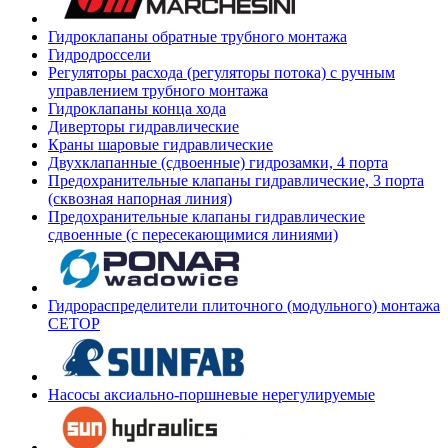
Гидроклапаны обратные трубного монтажа
Гидродроссели
Регуляторы расхода (регуляторы потока) с ручным
управлением трубного монтажа
Гидроклапаны конца хода
Диверторы гидравлические
Краны шаровые гидравлические
Двухклапанные (сдвоенные) гидрозамки, 4 порта
Предохранительные клапаны гидравлические, 3 порта
(сквозная напорная линия)
Предохранительные клапаны гидравлические
сдвоенные (с пересекающимися линиями)
Гидрораспределители плиточного (модульного) монтажа
СЕТОР
Насосы аксиально-поршневые нерегулируемые