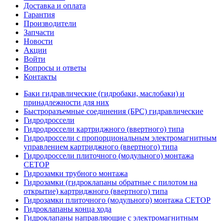
Доставка и оплата
Гарантия
Производители
Запчасти
Новости
Акции
Войти
Вопросы и ответы
Контакты
Баки гидравлические (гидробаки, маслобаки) и
принадлежности для них
Быстроразъемные соединения (БРС) гидравлические
Гидродроссели
Гидродроссели картриджного (ввертного) типа
Гидродроссели с пропорциональным электромагнитным
управлением картриджного (ввертного) типа
Гидродроссели плиточного (модульного) монтажа
CETOP
Гидрозамки трубного монтажа
Гидрозамки (гидроклапаны обратные с пилотом на
открытие) картриджного (ввертного) типа
Гидрозамки плиточного (модульного) монтажа CETOP
Гидроклапаны конца хода
Гидроклапаны направляющие с электромагнитным