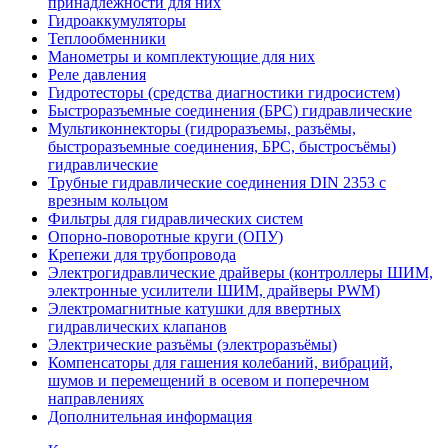
принадлежности для них
Гидроаккумуляторы
Теплообменники
Манометры и комплектующие для них
Реле давления
Гидротесторы (средства диагностики гидросистем)
Быстроразъемные соединения (БРС) гидравлические
Мультиконнекторы (гидроразъемы, разъёмы,
быстроразъемные соединения, БРС, быстросъёмы)
гидравлические
Трубные гидравлические соединения DIN 2353 с
врезным кольцом
Фильтры для гидравлических систем
Опорно-поворотные круги (ОПУ)
Крепежи для трубопровода
Электрогидравлические драйверы (контроллеры ШИМ,
электронные усилители ШИМ, драйверы PWM)
Электромагнитные катушки для ввертных
гидравлических клапанов
Электрические разъёмы (электроразъёмы)
Компенсаторы для гашения колебаний, вибраций,
шумов и перемещений в осевом и поперечном
направлениях
Дополнительная информация