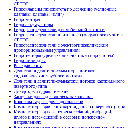
CETOP
Гидроклапаны приоритета по давлению (челночные
клапаны, клапаны "или")
Гидромоторы
Гидроаккумуляторы
Гидрораспределители для мобильной техники
Гидрораспределители плиточного (модульного) монтажа
СЕТОР
Гидрораспределители с электрогидравлическим
пропорциональным управлением
Гидротесторы (средства диагностики гидросистем)
Гидроцилиндры
Реле давления
Делители и делители-сумматоры потоков
гидравлические трубного монтажа
Делители и делители-сумматоры потоков картриджного
(ввертного) типа
Диверторы гидравлические
Заглушки для гидравлических клапанов
Колокола, муфты для гидронасосов
Компенсаторы давления картриджного (ввертного) типа
Компенсаторы для гашения колебаний, вибраций,
шумов и перемещений в осевом и поперечном
направлениях
Корпуса гидроклапанов картриджного (ввертного) типа