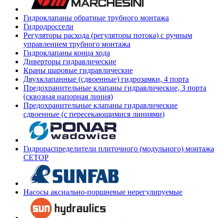
Гидроклапаны обратные трубного монтажа
Гидродроссели
Регуляторы расхода (регуляторы потока) с ручным
управлением трубного монтажа
Гидроклапаны конца хода
Диверторы гидравлические
Краны шаровые гидравлические
Двухклапанные (сдвоенные) гидрозамки, 4 порта
Предохранительные клапаны гидравлические, 3 порта
(сквозная напорная линия)
Предохранительные клапаны гидравлические
сдвоенные (с пересекающимися линиями)
Гидрораспределители плиточного (модульного) монтажа
СЕТОР
Насосы аксиально-поршневые нерегулируемые