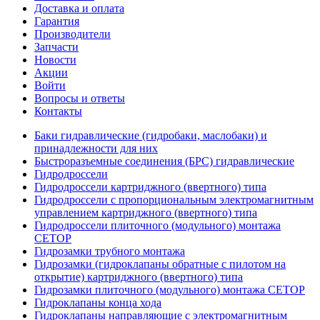
Доставка и оплата
Гарантия
Производители
Запчасти
Новости
Акции
Войти
Вопросы и ответы
Контакты
Баки гидравлические (гидробаки, маслобаки) и
принадлежности для них
Быстроразъемные соединения (БРС) гидравлические
Гидродроссели
Гидродроссели картриджного (ввертного) типа
Гидродроссели с пропорциональным электромагнитным
управлением картриджного (ввертного) типа
Гидродроссели плиточного (модульного) монтажа
CETOP
Гидрозамки трубного монтажа
Гидрозамки (гидроклапаны обратные с пилотом на
открытие) картриджного (ввертного) типа
Гидрозамки плиточного (модульного) монтажа CETOP
Гидроклапаны конца хода
Гидроклапаны направляющие с электромагнитным