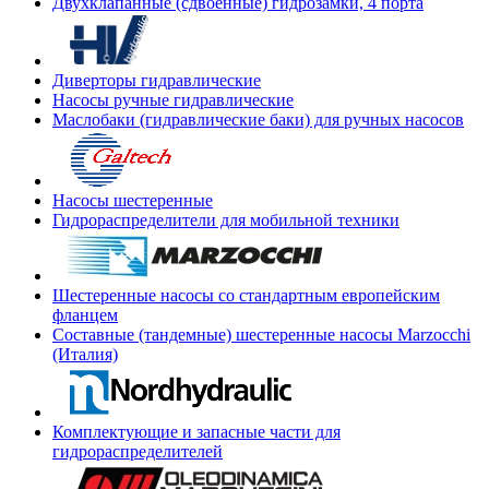
Двухклапанные (сдвоенные) гидрозамки, 4 порта
Диверторы гидравлические
Насосы ручные гидравлические
Маслобаки (гидравлические баки) для ручных насосов
Насосы шестеренные
Гидрораспределители для мобильной техники
Шестеренные насосы со стандартным европейским
фланцем
Составные (тандемные) шестеренные насосы Marzocchi
(Италия)
Комплектующие и запасные части для
гидрораспределителей