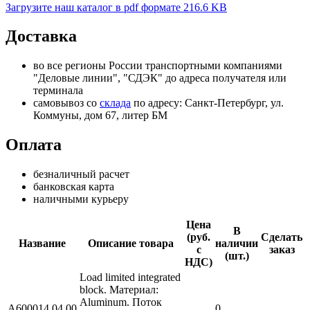
Загрузите наш каталог в pdf формате
216.6 KB
Доставка
во все регионы России транспортными компаниями
"Деловые линии", "СДЭК" до адреса получателя или
терминала
самовывоз со
склада
по адресу: Санкт-Петербург, ул.
Коммуны, дом 67, литер БМ
Оплата
безналичный расчет
банковская карта
наличными курьеру
Цена
В
(руб.
Сделать
Название
Описание товара
наличии
с
заказ
(шт.)
НДС)
Load limited integrated
block. Материал:
Aluminum. Поток
A600014.04.00
0