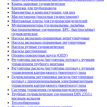
Краны шаровые гидравлические
Крепежи для трубопровода
Манометры и комплектующие для них
Маслостанции (насосные гидростанции)
Монтажные плиты для гидрораспределителей
Мультиконнекторы (гидроразъемы, разъёмы,
быстроразъемные соединения, БРС, быстросъёмы)
гидравлические
Насосы аксиально-поршневые нерегулируемые
Насосы аксиально-поршневые регулируемые
Насосы ручные гидравлические
Насосы шестеренные
Опорно-поворотные круги (ОПУ)
Регуляторы расхода (регуляторы потока) с ручным
управлением трубного монтажа
Регуляторы расхода (регуляторы потока) с ручным
управлением картриджного (ввертного) типа
Гидроклапаны регулировки расхода (регулировки
потока) с пропорциональным электромагнитным
управлением картриджного (ввертного) типа
Системы управления гидрораспределителями
Трубные гидравлические соединения DIN 2353 с
врезным кольцом
Теплообменники
Фильтры для гидравлических систем