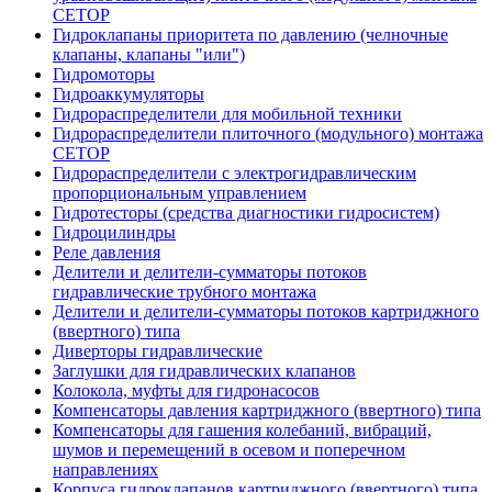
CETOP
Гидроклапаны приоритета по давлению (челночные
клапаны, клапаны "или")
Гидромоторы
Гидроаккумуляторы
Гидрораспределители для мобильной техники
Гидрораспределители плиточного (модульного) монтажа
СЕТОР
Гидрораспределители с электрогидравлическим
пропорциональным управлением
Гидротесторы (средства диагностики гидросистем)
Гидроцилиндры
Реле давления
Делители и делители-сумматоры потоков
гидравлические трубного монтажа
Делители и делители-сумматоры потоков картриджного
(ввертного) типа
Диверторы гидравлические
Заглушки для гидравлических клапанов
Колокола, муфты для гидронасосов
Компенсаторы давления картриджного (ввертного) типа
Компенсаторы для гашения колебаний, вибраций,
шумов и перемещений в осевом и поперечном
направлениях
Корпуса гидроклапанов картриджного (ввертного) типа